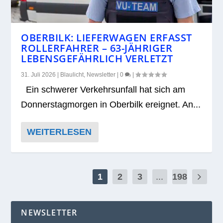
OBERBILK: LIEFERWAGEN ERFASST
ROLLERFAHRER – 63-JÄHRIGER
LEBENSGEFÄHRLICH VERLETZT
31. Juli 2026
|
Blaulicht
,
Newsletter
|
0
|
Ein schwe­rer Ver­kehrs­un­fall hat sich am
Don­ners­tag­mor­gen in Ober­bilk ereig­net. An...
WEITERLESEN
1
2
3
...
198
NEWSLETTER