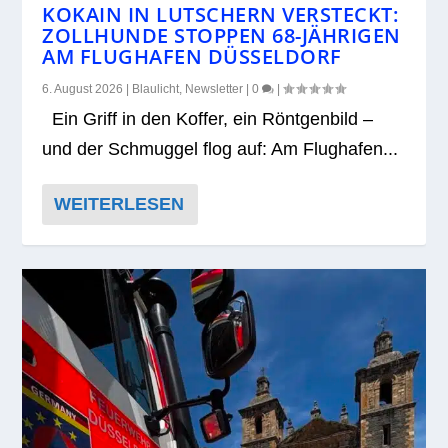
KOKAIN IN LUTSCHERN VERSTECKT:
ZOLLHUNDE STOPPEN 68-JÄHRIGEN
AM FLUGHAFEN DÜSSELDORF
6. August 2026
|
Blaulicht
,
Newsletter
|
0
|
Ein Griff in den Kof­fer, ein Rönt­gen­bild –
und der Schmug­gel flog auf: Am Flug­ha­fen...
WEITERLESEN