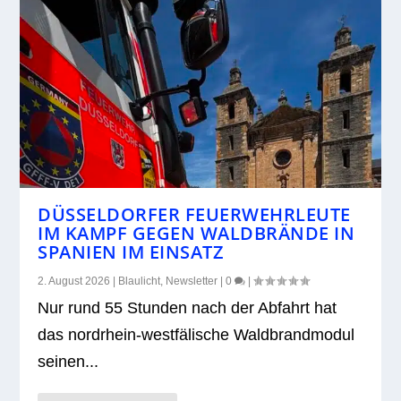
DÜSSELDORFER FEUERWEHRLEUTE
IM KAMPF GEGEN WALDBRÄNDE IN
SPANIEN IM EINSATZ
2. August 2026
|
Blaulicht
,
Newsletter
|
0
|
Nur rund 55 Stun­den nach der Abfahrt hat
das nord­rhein-west­fä­li­sche Wald­brand­mo­dul
sei­nen...