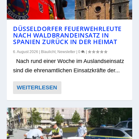
DÜSSELDORFER FEUERWEHRLEUTE
NACH WALDBRANDEINSATZ IN
SPANIEN ZURÜCK IN DER HEIMAT
6. August 2026
|
Blaulicht
,
Newsletter
|
0
|
Nach rund einer Woche im Aus­lands­ein­satz
sind die ehren­amt­li­chen Ein­satz­kräfte der...
WEITERLESEN