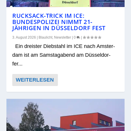
RUCKSACK-TRICK IM ICE:
BUNDESPOLIZEI NIMMT 21-
JÄHRIGEN IN DÜSSELDORF FEST
3. August 2026
|
Blaulicht
,
Newsletter
|
0
|
Ein dreis­ter Dieb­stahl im ICE nach Ams­ter­
dam ist am Sams­tag­abend am Düs­sel­dor­
fer...
WEITERLESEN