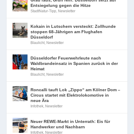
Grau raus, Grün rein: Düsseldorf setzt auf
Entsiegelung gegen die Hitze
StadtNatur-Tipp
,
Newsletter
Kokain in Lutschern versteckt: Zollhunde
stoppen 68-Jährigen am Flughafen
Düsseldorf
Blaulicht
,
Newsletter
Düsseldorfer Feuerwehrleute nach
Waldbrandeinsatz in Spanien zurück in der
Heimat
Blaulicht
,
Newsletter
Roncalli tauft Lok „Zippo“ am Kölner Dom –
Circus startet mit Elektrolokomotive in
neue Ära
Infothek
,
Newsletter
Neuer REWE-Markt in Unterrath: Eis für
Handwerker und Nachbarn
Infothek
,
Newsletter