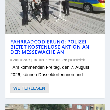
FAHRRADCODIERUNG: POLIZEI
BIETET KOSTENLOSE AKTION AN
DER MESSEWACHE AN
5. August 2026
|
Blaulicht
,
Newsletter
|
0
|
Am kom­men­den Frei­tag, den 7. August
2026, kön­nen Düs­sel­dor­fe­rin­nen und...
WEITERLESEN