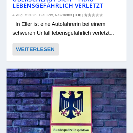
LEBENSGEFÄHRLICH VERLETZT
4. August 2026
|
Blaulicht
,
Newsletter
|
0
|
In Eller ist eine Auto­fah­re­rin bei einem
schwe­ren Unfall lebens­ge­fähr­lich ver­letzt...
WEITERLESEN