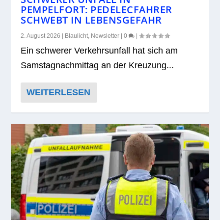
PEMPELFORT: PEDELECFAHRER
SCHWEBT IN LEBENSGEFAHR
2. August 2026
|
Blaulicht
,
Newsletter
|
0
|
Ein schwe­rer Ver­kehrs­un­fall hat sich am
Sams­tag­nach­mit­tag an der Kreu­zung...
WEITERLESEN