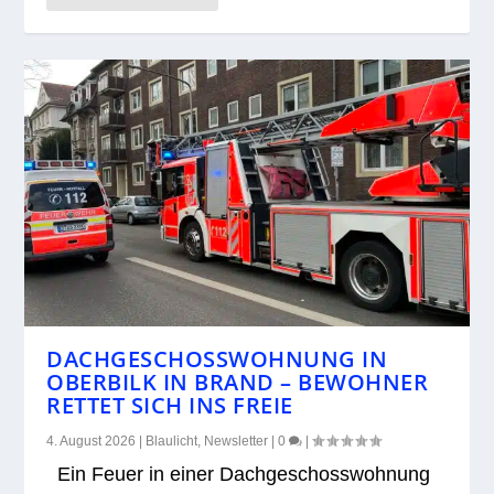
DACHGESCHOSSWOHNUNG IN
OBERBILK IN BRAND – BEWOHNER
RETTET SICH INS FREIE
4. August 2026
|
Blaulicht
,
Newsletter
|
0
|
Ein Feuer in einer Dach­ge­schoss­woh­nung