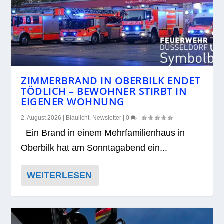
ZIMMERBRAND IN OBERBILK ENDET
TÖDLICH – BEWOHNER STIRBT IN
EIGENER WOHNUNG
2. August 2026
|
Blaulicht
,
Newsletter
|
0
|
Ein Brand in einem Mehr­fa­mi­li­en­haus in
Ober­bilk hat am Sonn­tag­abend ein...
WEITERLESEN