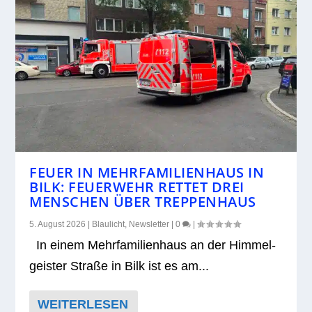
FEUER IN MEHRFAMILIENHAUS IN
BILK: FEUERWEHR RETTET DREI
MENSCHEN ÜBER TREPPENHAUS
5. August 2026
|
Blaulicht
,
Newsletter
|
0
|
In einem Mehr­fa­mi­li­en­haus an der Him­mel­
geis­ter Straße in Bilk ist es am...
WEITERLESEN