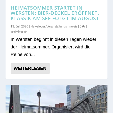
HEIMATSOMMER STARTET IN
WERSTEN: BIER-DECKEL ERÖFFNET,
KLASSIK AM SEE FOLGT IM AUGUST
13. Juli 2026
|
Newsletter
,
Veranstaltungshinweis
|
0
|
In Wers­ten beginnt in die­sen Tagen wie­der
der Hei­mat­som­mer. Orga­ni­siert wird die
Reihe von...
WEITERLESEN