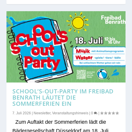
SCHOOL’S‑OUT-PARTY IM FREIBAD
BENRATH LÄUTET DIE
SOMMERFERIEN EIN
7. Juli 2026
|
Newsletter
,
Veranstaltungshinweis
|
0
|
Zum Auf­takt der Som­mer­fe­rien lädt die
Bäder­ge­sell­schaft Düs­sel­dorf am 18. Juli...