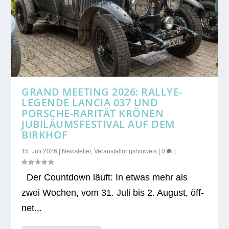
GRAND MEETING 2026: RALLYE-
LEGENDE LANCIA 037 UND
PORSCHE-RARITÄT KRÖNEN
JUBILÄUMSFESTIVAL AUF DEM
BIRKHOF
15. Juli 2026
|
Newsletter
,
Veranstaltungshinweis
|
0
|
Der Count­down läuft: In etwas mehr als
zwei Wochen, vom 31. Juli bis 2. August, öff­
net...