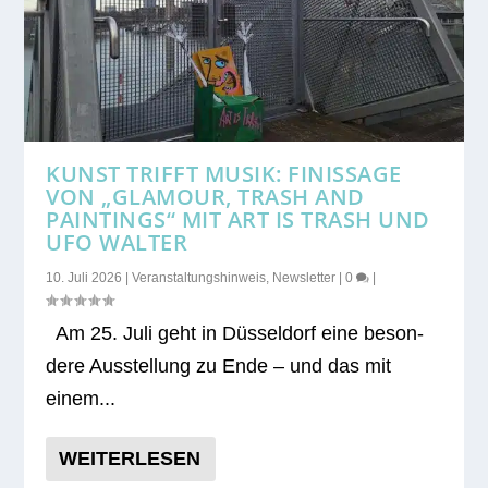
KUNST TRIFFT MUSIK: FINISSAGE
VON „GLAMOUR, TRASH AND
PAINTINGS“ MIT ART IS TRASH UND
UFO WALTER
10. Juli 2026
|
Veranstaltungshinweis
,
Newsletter
|
0
|
Am 25. Juli geht in Düs­sel­dorf eine beson­
dere Aus­stel­lung zu Ende – und das mit
einem...
WEITERLESEN