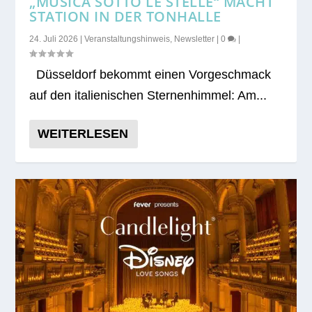
„MUSICA SOTTO LE STELLE“ MACHT
STATION IN DER TONHALLE
24. Juli 2026
|
Veranstaltungshinweis
,
Newsletter
|
0
|
Düs­sel­dorf bekommt einen Vor­ge­schmack
auf den ita­lie­ni­schen Ster­nen­him­mel: Am...
WEITERLESEN