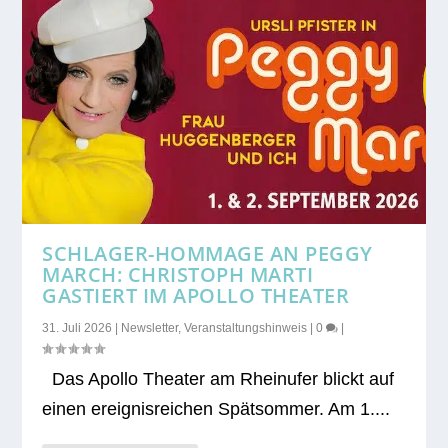
SCHLAGER-HOMMAGE AN PEGGY
MARCH: CHRISTOPH MARTI
GASTIERT IM APOLLO THEATER
31. Juli 2026
|
Newsletter
,
Veranstaltungshinweis
|
0
|
Das Apollo Thea­ter am Rhein­ufer blickt auf
einen ereig­nis­rei­chen Spät­som­mer. Am 1....