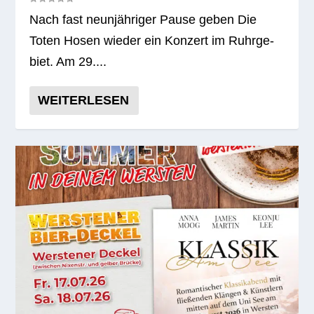
Nach fast neun­jäh­ri­ger Pause geben Die
Toten Hosen wie­der ein Kon­zert im Ruhr­ge­
biet. Am 29....
WEITERLESEN