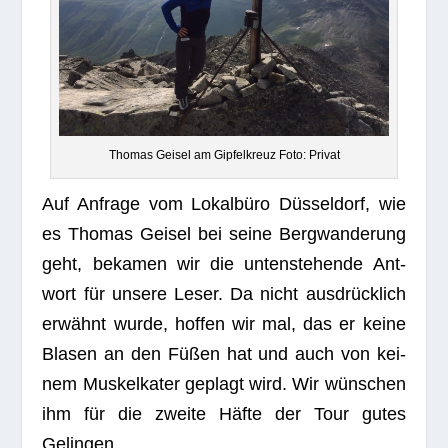
Tho­mas Gei­sel am Gip­fel­kreuz Foto: Privat
Auf Anfrage vom Lokal­büro Düs­sel­dorf, wie
es Tho­mas Gei­sel bei seine Berg­wan­de­rung
geht, beka­men wir die unten­ste­hende Ant­
wort für unsere Leser. Da nicht aus­drück­lich
erwähnt wurde, hof­fen wir mal, das er keine
Bla­sen an den Füßen hat und auch von kei­
nem Mus­kel­ka­ter geplagt wird. Wir wün­schen
ihm für die zweite Häfte der Tour gutes
Gelingen.