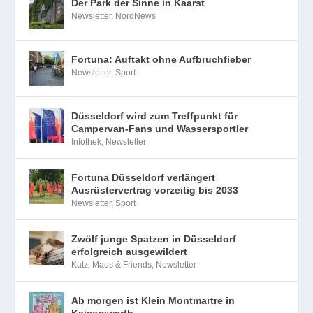
Der Park der Sinne in Kaarst
Newsletter
,
NordNews
Fortuna: Auftakt ohne Aufbruchfieber
Newsletter
,
Sport
Düsseldorf wird zum Treffpunkt für
Campervan-Fans und Wassersportler
Infothek
,
Newsletter
Fortuna Düsseldorf verlängert
Ausrüstervertrag vorzeitig bis 2033
Newsletter
,
Sport
Zwölf junge Spatzen in Düsseldorf
erfolgreich ausgewildert
Katz, Maus & Friends
,
Newsletter
Ab morgen ist Klein Montmartre in
Kaiserswerth