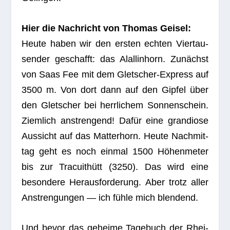
Hier die Nach­richt von Tho­mas Geisel:
Heute haben wir den ers­ten ech­ten Vier­tau­
sen­der geschafft: das Alallin­horn. Zunächst
von Saas Fee mit dem Glet­scher-Express auf
3500 m. Von dort dann auf den Gip­fel über
den Glet­scher bei herr­li­chem Son­nen­schein.
Ziem­lich anstren­gend! Dafür eine gran­diose
Aus­sicht auf das Mat­ter­horn. Heute Nach­mit­
tag geht es noch ein­mal 1500 Höhen­me­ter
bis zur Tra­cuit­hütt (3250). Das wird eine
beson­dere Her­aus­for­de­rung. Aber trotz aller
Anstren­gun­gen — ich fühle mich blendend.
Und bevor das geheime Tage­buch der Rhei­