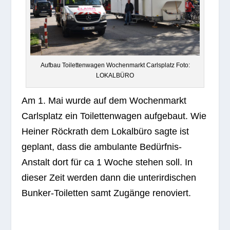
Auf­bau Toi­let­ten­wa­gen Wochen­markt Carls­platz Foto:
LOKALBÜRO
Am 1. Mai wurde auf dem Wochen­markt
Carls­platz ein Toi­let­ten­wa­gen auf­ge­baut. Wie
Hei­ner Röck­rath dem Lokal­büro sagte ist
geplant, dass die ambu­lante Bedürf­nis-
Anstalt dort für ca 1 Woche ste­hen soll. In
die­ser Zeit wer­den dann die unter­ir­di­schen
Bun­ker-Toi­let­ten samt Zugänge renoviert.