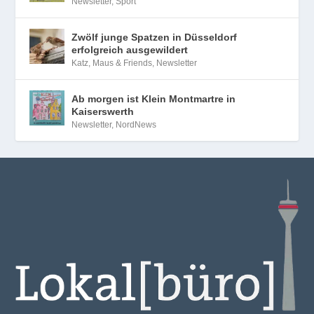
Newsletter
,
Sport
Zwölf junge Spatzen in Düsseldorf
erfolgreich ausgewildert
Katz, Maus & Friends
,
Newsletter
Ab morgen ist Klein Montmartre in
Kaiserswerth
Newsletter
,
NordNews