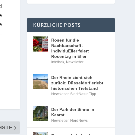
d
e
e
KÜRZLICHE POSTS
­
Rosen für die
Nachbarschaft:
IndividuEller feiert
Rosentag in Eller
Infothek
,
Newsletter
Der Rhein zieht sich
zurück: Düsseldorf erlebt
historischen Tiefstand
Newsletter
,
StadtNatur-Tipp
Der Park der Sinne in
Kaarst
Newsletter
,
NordNews
HSTE