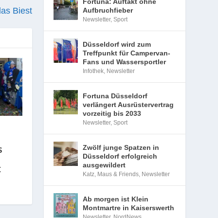
Fortuna: Auftakt ohne
as Biest
Aufbruchfieber
Newsletter
,
Sport
Düsseldorf wird zum
Treffpunkt für Campervan-
Fans und Wassersportler
Infothek
,
Newsletter
Fortuna Düsseldorf
verlängert Ausrüstervertrag
vorzeitig bis 2033
Newsletter
,
Sport
s
Zwölf junge Spatzen in
Düsseldorf erfolgreich
ausgewildert
t
Katz, Maus & Friends
,
Newsletter
Ab morgen ist Klein
Montmartre in Kaiserswerth
Newsletter
,
NordNews