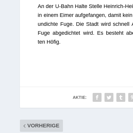
An der U‑Bahn Halte Stelle Hein­rich-Hei
in einem Eimer auf­ge­fan­gen, damit kei
undichte Fuge. Die Stadt wird schnell A
Fuge abge­dich­tet wird. Es besteht abe
ten Höfig.
AKTIE:
VORHERIGE