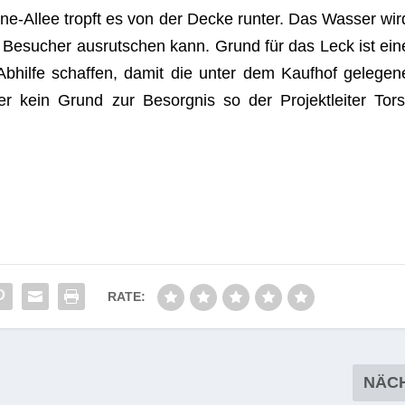
ne-Allee tropft es von der Decke run­ter. Das Was­ser wir
n Besu­cher aus­rut­schen kann. Grund für das Leck ist ein
bhilfe schaf­fen, damit die unter dem Kauf­hof gele­gen
r kein Grund zur Besorg­nis so der Pro­jekt­lei­ter Tors
RATE:
NÄC