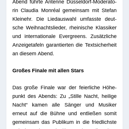
Abend führte Antenne Düs­sel­dorf-Mode­ra­to­
rin Clau­dia Mon­réal gemein­sam mit Ste­fan
Kleinehr. Die Lied­aus­wahl umfasste deut­
sche Weih­nachts­lie­der, rhei­ni­sche Klas­si­ker
und inter­na­tio­nale Ever­greens. Zusätz­li­che
Anzei­ge­ta­feln garan­tier­ten die Text­si­cher­heit
an die­sem Abend.
Gro­ßes Finale mit allen Stars
Das große Finale war der fei­er­li­che Höhe­
punkt des Abends: Zu „Stille Nacht, hei­lige
Nacht“ kamen alle Sän­ger und Musi­ker
erneut auf die Bühne und ent­lie­ßen somit
gemein­sam das Publi­kum in die fried­lichste