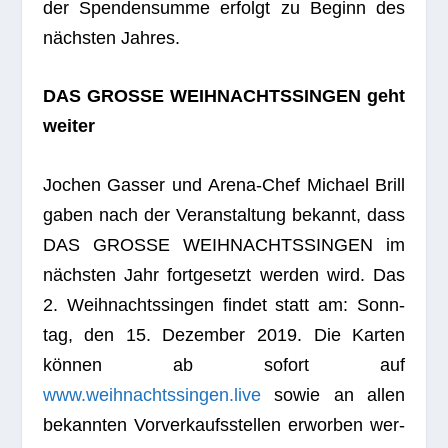
der Spen­den­summe erfolgt zu Beginn des
nächs­ten Jahres.
DAS GROSSE WEIHNACHTSSINGEN geht
weiter
Jochen Gas­ser und Arena-Chef Michael Brill
gaben nach der Ver­an­stal­tung bekannt, dass
DAS GROSSE WEIHNACHTSSINGEN im
nächs­ten Jahr fort­ge­setzt wer­den wird. Das
2. Weih­nachts­sin­gen fin­det statt am: Sonn­
tag, den 15. Dezem­ber 2019. Die Kar­ten
kön­nen ab sofort auf
www.weihnachtssingen.live
sowie an allen
bekann­ten Vor­ver­kaufs­stel­len erwor­ben wer­