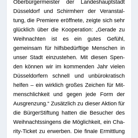
Ober­bür­ger­meis­ter der Lan­des­haupt­stadt
Düs­sel­dorf und Schirm­herr der Ver­an­stal­
tung, die Pre­miere eröff­nete, zeigte sich sehr
glück­lich über die Koope­ra­tion: „Gerade zu
Weih­nach­ten ist es ein gutes Gefühl,
gemein­sam für hilfs­be­dürf­tige Men­schen in
unser Stadt ein­zu­ste­hen. Mit die­sen Spen­
den kön­nen wir im kom­men­den Jahr vie­len
Düs­sel­dor­fern schnell und unbü­ro­kra­tisch
hel­fen – ein wirk­lich gro­ßes Zei­chen für Mit­
mensch­lich­keit und gegen jede Form der
Aus­gren­zung.“ Zusätz­lich zu die­ser Aktion für
die Bür­ger­Stif­tung hat­ten die Besu­cher des
Weih­nachts­sin­gens die Mög­lich­keit, ein Cha­
rity-Ticket zu erwer­ben. Die finale Ermitt­lung