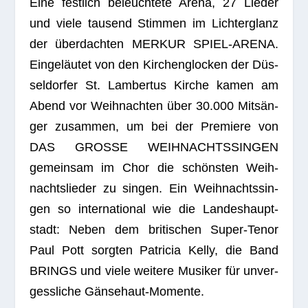
Eine fest­lich beleuch­tete Arena, 27 Lie­der
und viele tau­send Stim­men im Lich­ter­glanz
der über­dach­ten MERKUR SPIEL-ARENA.
Ein­ge­läu­tet von den Kir­chen­glo­cken der Düs­
sel­dor­fer St. Lam­ber­tus Kir­che kamen am
Abend vor Weih­nach­ten über 30.000 Mit­sän­
ger zusam­men, um bei der Pre­miere von
DAS GROSSE WEIHNACHTSSINGEN
gemein­sam im Chor die schöns­ten Weih­
nachts­lie­der zu sin­gen. Ein Weih­nachts­sin­
gen so inter­na­tio­nal wie die Lan­des­haupt­
stadt: Neben dem bri­ti­schen Super-Tenor
Paul Pott sorg­ten Patri­cia Kelly, die Band
BRINGS und viele wei­tere Musi­ker für unver­
gess­li­che Gänsehaut-Momente.