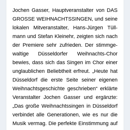
Jochen Gas­ser, Haupt­ver­an­stal­ter von DAS
GROSSE WEIHNACHTSSINGEN, und seine
loka­len Mit­ver­an­stal­ter, Hans-Jür­gen Tüll­
mann und Ste­fan Kleinehr, zeig­ten sich nach
der Pre­miere sehr zufrie­den. Der stimm­ge­
wal­tige Düs­sel­dor­fer Weih­nachts-Chor
bewies, dass sich das Sin­gen im Chor einer
unglaub­li­chen Beliebt­heit erfreut. „Heute hat
Düs­sel­dorf die erste Seite sei­ner eige­nen
Weih­nachts­ge­schichte geschrie­ben“ erklärte
Ver­an­stal­ter Jochen Gas­ser und ergänzte:
„Das große Weih­nachts­sin­gen in Düs­sel­dorf
ver­bin­det alle Gene­ra­tio­nen, wie es nur die
Musik ver­mag. Die per­fekte Ein­stim­mung auf