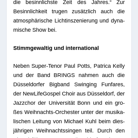
die besinn­lichste Zeit des Jah­res.“ Zur
Besinn­lich­keit tru­gen zusätz­lich auch die
atmo­sphä­ri­sche Licht­in­sze­nie­rung und dyna­
mi­sche Show bei.
Stimm­ge­wal­tig und international
Neben Super-Tenor Paul Potts, Patrica Kelly
und der Band BRINGS nah­men auch die
Düs­sel­dor­fer Big­band Swin­ging Fun­fa­res,
der New­Li­fe­Gos­pel Choir aus Düs­sel­dorf, der
Jazz­chor der Uni­ver­si­tät Bonn und ein gro­
ßes Weih­nachts-Orches­ter unter der musi­ka­
li­schen Lei­tung von Michael Kuhl beim dies­
jäh­ri­gen Weih­nachts­sin­gen teil. Durch den