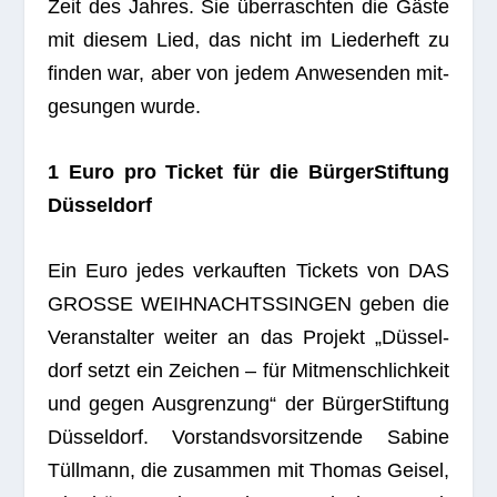
Zeit des Jah­res. Sie über­rasch­ten die Gäste
mit die­sem Lied, das nicht im Lie­der­heft zu
fin­den war, aber von jedem Anwe­sen­den mit­
ge­sun­gen wurde.
1 Euro pro Ticket für die Bür­ger­Stif­tung
Düsseldorf
Ein Euro jedes ver­kauf­ten Tickets von DAS
GROSSE WEIHNACHTSSINGEN geben die
Ver­an­stal­ter wei­ter an das Pro­jekt „Düs­sel­
dorf setzt ein Zei­chen – für Mit­mensch­lich­keit
und gegen Aus­gren­zung“ der Bür­ger­Stif­tung
Düs­sel­dorf. Vor­stands­vor­sit­zende Sabine
Tüll­mann, die zusam­men mit Tho­mas Gei­sel,