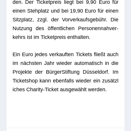
den. Der Ticket­preis liegt bei 9,90 Euro für
einen Steh­platz und bei 19,90 Euro für einen
Sitz­platz, zzgl. der Vor­ver­kaufs­ge­bühr. Die
Nut­zung des öffent­li­chen Per­so­nen­nah­ver­
kehrs ist im Ticket­preis enthalten.
Ein Euro jedes ver­kauf­ten Tickets fließt auch
im nächs­ten Jahr wie­der auto­ma­tisch in die
Pro­jekte der Bür­ger­Stif­tung Düs­sel­dorf. Im
Ticket­shop kann eben­falls wie­der ein zusätz­l
i­ches Cha­rity-Ticket aus­ge­wählt werden.