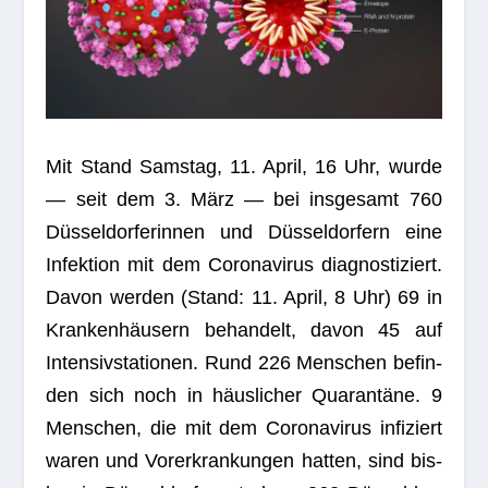
Mit Stand Sams­tag, 11. April, 16 Uhr, wurde
— seit dem 3. März — bei ins­ge­samt 760
Düs­sel­dor­fe­rin­nen und Düs­sel­dor­fern eine
Infek­tion mit dem Coro­na­vi­rus dia­gnos­ti­ziert.
Davon wer­den (Stand: 11. April, 8 Uhr) 69 in
Kran­ken­häu­sern behan­delt, davon 45 auf
Inten­siv­sta­tio­nen. Rund 226 Men­schen befin­
den sich noch in häus­li­cher Qua­ran­täne. 9
Men­schen, die mit dem Coro­na­vi­rus infi­ziert
waren und Vor­er­kran­kun­gen hat­ten, sind bis­