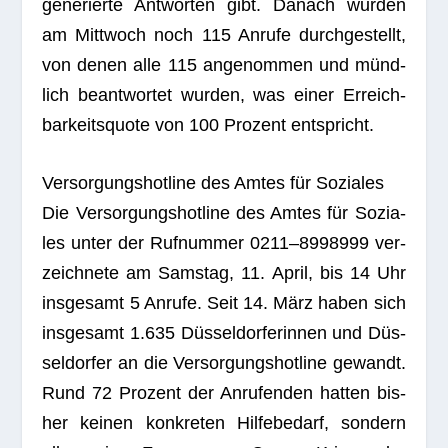
gene­rierte Ant­wor­ten gibt. Danach wur­den
am Mitt­woch noch 115 Anrufe durch­ge­stellt,
von denen alle 115 ange­nom­men und münd­
lich beant­wor­tet wur­den, was einer Erreich­
bar­keits­quote von 100 Pro­zent entspricht.
Ver­sor­gungs­hot­line des Amtes für Soziales
Die Ver­sor­gungs­hot­line des Amtes für Sozia­
les unter der Ruf­num­mer 0211–8998999 ver­
zeich­nete am Sams­tag, 11. April, bis 14 Uhr
ins­ge­samt 5 Anrufe. Seit 14. März haben sich
ins­ge­samt 1.635 Düs­sel­dor­fe­rin­nen und Düs­
sel­dor­fer an die Ver­sor­gungs­hot­line gewandt.
Rund 72 Pro­zent der Anru­fen­den hat­ten bis­
her kei­nen kon­kre­ten Hil­fe­be­darf, son­dern