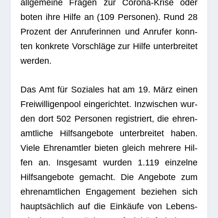
all­ge­meine Fra­gen zur Corona-Krise oder
boten ihre Hilfe an (109 Per­so­nen). Rund 28
Pro­zent der Anru­fe­rin­nen und Anru­fer konn­
ten kon­krete Vor­schläge zur Hilfe unter­brei­tet
werden.
Das Amt für Sozia­les hat am 19. März einen
Frei­wil­li­gen­pool ein­ge­rich­tet. Inzwi­schen wur­
den dort 502 Per­so­nen regis­triert, die ehren­
amt­li­che Hilfs­an­ge­bote unter­brei­tet haben.
Viele Ehren­amt­ler bie­ten gleich meh­rere Hil­
fen an. Ins­ge­samt wur­den 1.119 ein­zelne
Hilfs­an­ge­bote gemacht. Die Ange­bote zum
ehren­amt­li­chen Enga­ge­ment bezie­hen sich
haupt­säch­lich auf die Ein­käufe von Lebens­