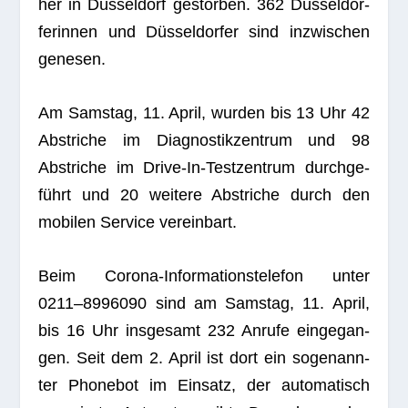
her in Düs­sel­dorf gestor­ben. 362 Düs­sel­dor­
fe­rin­nen und Düs­sel­dor­fer sind inzwi­schen
genesen.
Am Sams­tag, 11. April, wur­den bis 13 Uhr 42
Abstri­che im Dia­gnos­tik­zen­trum und 98
Abstri­che im Drive-In-Test­zen­trum durch­ge­
führt und 20 wei­tere Abstri­che durch den
mobi­len Ser­vice vereinbart.
Beim Corona-Infor­ma­ti­ons­te­le­fon unter
0211–8996090 sind am Sams­tag, 11. April,
bis 16 Uhr ins­ge­samt 232 Anrufe ein­ge­gan­
gen. Seit dem 2. April ist dort ein soge­nann­
ter Phone­bot im Ein­satz, der auto­ma­tisch