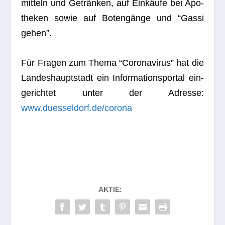
mit­teln und Geträn­ken, auf Ein­käufe bei Apo­
the­ken sowie auf Boten­gänge und “Gassi
gehen”.
Für Fra­gen zum Thema “Coro­na­vi­rus” hat die
Lan­des­haupt­stadt ein Infor­ma­ti­ons­por­tal ein­
ge­rich­tet unter der Adresse:
www.duesseldorf.de/corona
AKTIE: