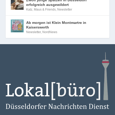
erfolgreich ausgewildert
Katz, Maus & Friends
,
Newsletter
Ab morgen ist Klein Montmartre in
Kaiserswerth
Newsletter
,
NordNews