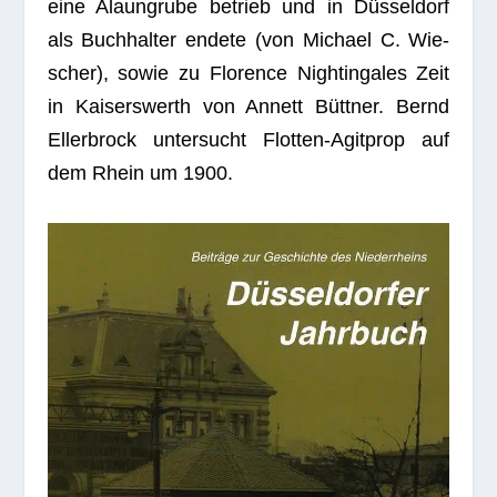
eine Alaun­grube betrieb und in Düs­sel­dorf
als Buch­hal­ter endete (von Michael C. Wie­
scher), sowie zu Flo­rence Night­in­gales Zeit
in Kai­sers­werth von Annett Bütt­ner. Bernd
Eller­b­rock unter­sucht Flot­ten-Agit­prop auf
dem Rhein um 1900.