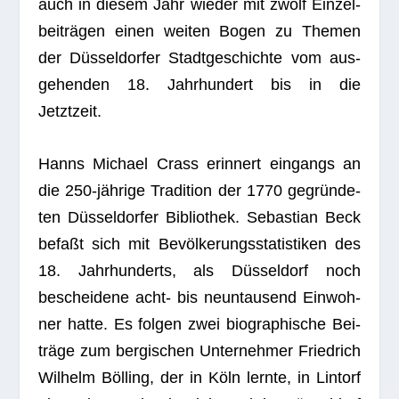
auch in die­sem Jahr wie­der mit zwölf Ein­zel­
bei­trä­gen einen wei­ten Bogen zu The­men
der Düs­sel­dor­fer Stadt­ge­schichte vom aus­
ge­hen­den 18. Jahr­hun­dert bis in die
Jetztzeit.
Hanns Michael Crass erin­nert ein­gangs an
die 250-jäh­rige Tra­di­tion der 1770 gegrün­de­
ten Düs­sel­dor­fer Biblio­thek. Sebas­tian Beck
befaßt sich mit Bevöl­ke­rungs­sta­tis­ti­ken des
18. Jahr­hun­derts, als Düs­sel­dorf noch
beschei­dene acht- bis neun­tau­send Ein­woh­
ner hatte. Es fol­gen zwei bio­gra­phi­sche Bei­
träge zum ber­gi­schen Unter­neh­mer Fried­rich
Wil­helm Böl­ling, der in Köln lernte, in Lin­torf