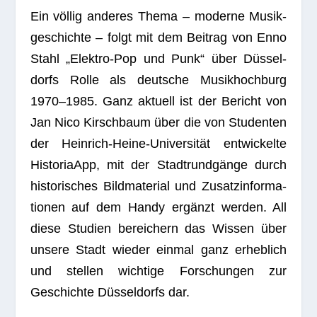
Ein völ­lig ande­res Thema – moderne Musik­
ge­schichte – folgt mit dem Bei­trag von Enno
Stahl „Elek­tro-Pop und Punk“ über Düs­sel­
dorfs Rolle als deut­sche Musik­hoch­burg
1970–1985. Ganz aktu­ell ist der Bericht von
Jan Nico Kirsch­baum über die von Stu­den­ten
der Hein­rich-Heine-Uni­ver­si­tät ent­wi­ckelte
His­to­ria­App, mit der Stadt­rund­gänge durch
his­to­ri­sches Bild­ma­te­rial und Zusatz­in­for­ma­
tio­nen auf dem Handy ergänzt wer­den. All
diese Stu­dien berei­chern das Wis­sen über
unsere Stadt wie­der ein­mal ganz erheb­lich
und stel­len wich­tige For­schun­gen zur
Geschichte Düs­sel­dorfs dar.