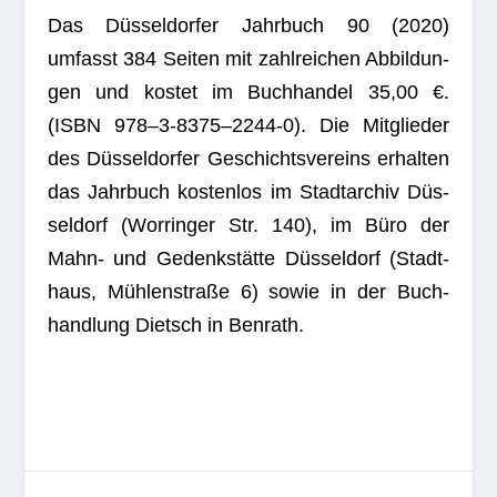
Das Düs­sel­dor­fer Jahr­buch 90 (2020)
umfasst 384 Sei­ten mit zahl­rei­chen Abbil­dun­
gen und kos­tet im Buch­han­del 35,00 €.
(ISBN 978–3‑8375–2244‑0). Die Mit­glie­der
des Düs­sel­dor­fer Geschichts­ver­eins erhal­ten
das Jahr­buch kos­ten­los im Stadt­ar­chiv Düs­
sel­dorf (Worrin­ger Str. 140), im Büro der
Mahn- und Gedenk­stätte Düs­sel­dorf (Stadt­
haus, Müh­len­straße 6) sowie in der Buch­
hand­lung Dietsch in Benrath.