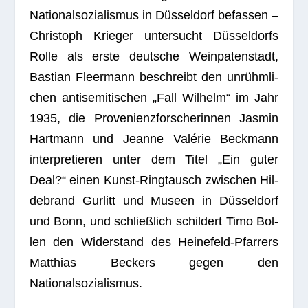
Natio­nal­so­zia­lis­mus in Düs­sel­dorf befas­sen –
Chris­toph Krie­ger unter­sucht Düs­sel­dorfs
Rolle als erste deut­sche Wein­pa­ten­stadt,
Bas­tian Fleer­mann beschreibt den unrühm­li­
chen anti­se­mi­ti­schen „Fall Wil­helm“ im Jahr
1935, die Pro­ve­ni­enz­for­sche­rin­nen Jas­min
Hart­mann und Jeanne Valé­rie Beck­mann
inter­pre­tie­ren unter dem Titel „Ein guter
Deal?“ einen Kunst-Ring­tausch zwi­schen Hil­
de­brand Gur­litt und Museen in Düs­sel­dorf
und Bonn, und schließ­lich schil­dert Timo Bol­
len den Wider­stand des Hei­ne­feld-Pfar­rers
Mat­thias Beckers gegen den
Nationalsozialismus.