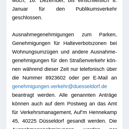
woch, 16. Dezem­ber, bis ein­schließ­lich 8.
Januar für den Publi­kums­ver­kehr
geschlossen.
Aus­nah­me­ge­neh­mi­gun­gen zum Par­ken,
Geneh­mi­gun­gen für Hal­te­ver­bots­zo­nen bei
Woh­nungs­um­zü­gen und andere Aus­nah­me­
ge­neh­mi­gun­gen für den Stra­ßen­ver­kehr kön­
nen wäh­rend die­ser Zeit nur tele­fo­nisch über
die Num­mer 8923602 oder per E‑Mail an
genehmigungen.verkehr@duesseldorf.de
bean­tragt wer­den. Alle genann­ten Anträge
kön­nen auch auf dem Post­weg an das Amt
für Ver­kehrs­ma­nage­ment, Auf’m Hen­ne­kamp
45, 40225 Düs­sel­dorf gesandt wer­den. Die