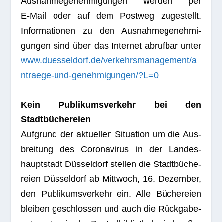
Aus­nah­me­ge­neh­mi­gun­gen wer­den per
E‑Mail oder auf dem Post­weg zuge­stellt.
Infor­ma­tio­nen zu den Aus­nah­me­ge­neh­mi­
gun­gen sind über das Inter­net abruf­bar unter
www.duesseldorf.de/verkehrsmanagement/a
ntraege-und-genehmigungen/?L=0
Kein Publi­kums­ver­kehr bei den
Stadtbüchereien
Auf­grund der aktu­el­len Situa­tion um die Aus­
brei­tung des Coro­na­vi­rus in der Lan­des­
haupt­stadt Düs­sel­dorf stel­len die Stadt­bü­che­
reien Düs­sel­dorf ab Mitt­woch, 16. Dezem­ber,
den Publi­kums­ver­kehr ein. Alle Büche­reien
blei­ben geschlos­sen und auch die Rück­ga­be­