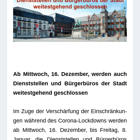
Ab Mitt­woch, 16. Dezem­ber, wer­den auch
Dienst­stel­len und Bür­ger­bü­ros der Stadt
wei­test­ge­hend geschlossen
Im Zuge der Ver­schär­fung der Ein­schrän­kun­
gen wäh­rend des Corona-Lock­downs wer­den
ab Mitt­woch, 16. Dezem­ber, bis Frei­tag, 8.
Januar, die Dienst­stel­len und Bür­ger­bü­ros