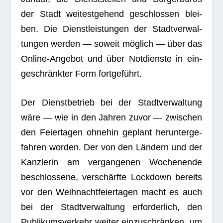
der Stadt wei­test­ge­hend geschlos­sen blei­
ben. Die Dienst­leis­tun­gen der Stadt­ver­wal­
tun­gen wer­den — soweit mög­lich — über das
Online-Ange­bot und über Not­dienste in ein­
ge­schränk­ter Form fortgeführt.
Der Dienst­be­trieb bei der Stadt­ver­wal­tung
wäre — wie in den Jah­ren zuvor — zwi­schen
den Fei­er­ta­gen ohne­hin geplant her­un­ter­ge­
fah­ren wor­den. Der von den Län­dern und der
Kanz­le­rin am ver­gan­ge­nen Wochen­ende
beschlos­sene, ver­schärfte Lock­down bereits
vor den Weih­nacht­fei­er­ta­gen macht es auch
bei der Stadt­ver­wal­tung erfor­der­lich, den
Publi­kums­ver­kehr wei­ter ein­zu­schrän­ken, um