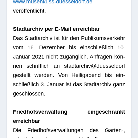
www.musenkuss-duesseldorf.de
veröffentlicht.
Stadt­ar­chiv per E‑Mail erreichbar
Das Stadt­ar­chiv ist für den Publi­kums­ver­kehr
vom 16. Dezem­ber bis ein­schließ­lich 10.
Januar 2021 nicht zugäng­lich. Anfra­gen kön­
nen schrift­lich an stadtarchiv@duesseldorf
gestellt wer­den. Von Hei­lig­abend bis ein­
schließ­lich 3. Januar ist das Stadt­ar­chiv ganz
geschlossen.
Fried­hofs­ver­wal­tung ein­ge­schränkt
erreichbar
Die Fried­hofs­ver­wal­tun­gen des Garten‑,