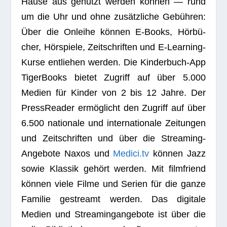
Hause aus genutzt wer­den kön­nen — rund
um die Uhr und ohne zusätz­li­che Gebüh­ren:
Über die Onleihe kön­nen E‑Books, Hör­bü­
cher, Hör­spiele, Zeit­schrif­ten und E‑Lear­ning-
Kurse ent­lie­hen wer­den. Die Kin­der­buch-App
Tiger­Books bie­tet Zugriff auf über 5.000
Medien für Kin­der von 2 bis 12 Jahre. Der
Press­Rea­der ermög­licht den Zugriff auf über
6.500 natio­nale und inter­na­tio­nale Zei­tun­gen
und Zeit­schrif­ten und über die Strea­ming-
Ange­bote Naxos und
Medici.tv
kön­nen Jazz
sowie Klas­sik gehört wer­den. Mit film­fri­end
kön­nen viele Filme und Serien für die ganze
Fami­lie gestreamt wer­den. Das digi­tale
Medien und Strea­ming­an­ge­bote ist über die