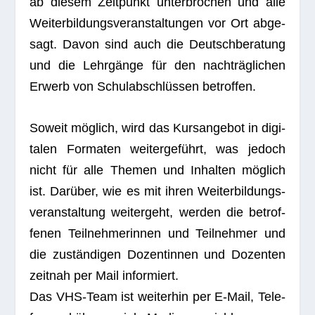
ab die­sem Zeit­punkt unter­bro­chen und alle
Wei­ter­bil­dungs­ver­an­stal­tun­gen vor Ort abge­
sagt. Davon sind auch die Deutsch­be­ra­tung
und die Lehr­gänge für den nach­träg­li­chen
Erwerb von Schul­ab­schlüs­sen betroffen.
Soweit mög­lich, wird das Kurs­an­ge­bot in digi­
ta­len For­ma­ten wei­ter­ge­führt, was jedoch
nicht für alle The­men und Inhal­ten mög­lich
ist. Dar­über, wie es mit ihren Wei­ter­bil­dungs­
ver­an­stal­tung wei­ter­geht, wer­den die betrof­
fe­nen Teil­neh­me­rin­nen und Teil­neh­mer und
die zustän­di­gen Dozen­tin­nen und Dozen­ten
zeit­nah per Mail informiert.
Das VHS-Team ist wei­ter­hin per E‑Mail, Tele­