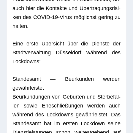
auch hier die Kon­takte und Über­tra­gungs­ri­si­
ken des COVID-19-Virus mög­lichst gering zu
halten.
Eine erste Über­sicht über die Dienste der
Stadt­ver­wal­tung Düs­sel­dorf wäh­rend des
Lockdowns:
Stan­des­amt — Beur­kun­den wer­den
gewährleistet
Beur­kun­dun­gen von Gebur­ten und Ster­be­fäl­
len sowie Ehe­schlie­ßun­gen wer­den auch
wäh­rend des Lock­downs gewähr­leis­tet. Das
Stan­des­amt hat im ers­ten Lock­down seine
Dienst­leis­tun­gen schon wei­test­ge­hend auf