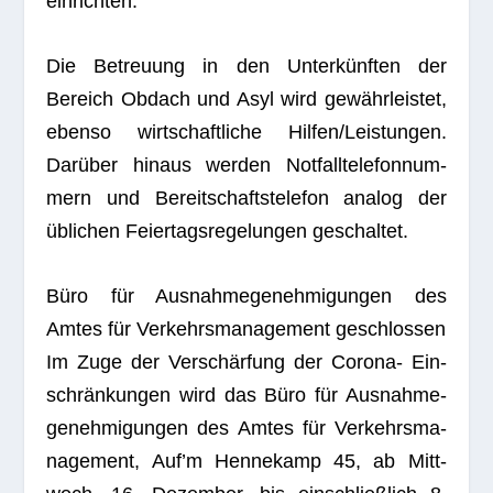
einrichten.
Die Betreu­ung in den Unter­künf­ten der
Bereich Obdach und Asyl wird gewähr­leis­tet,
ebenso wirt­schaft­li­che Hilfen/Leistungen.
Dar­über hin­aus wer­den Not­fall­te­le­fon­num­
mern und Bereit­schafts­te­le­fon ana­log der
übli­chen Fei­er­tags­re­ge­lun­gen geschaltet.
Büro für Aus­nah­me­ge­neh­mi­gun­gen des
Amtes für Ver­kehrs­ma­nage­ment geschlossen
Im Zuge der Ver­schär­fung der Corona- Ein­
schrän­kun­gen wird das Büro für Aus­nah­me­
ge­neh­mi­gun­gen des Amtes für Ver­kehrs­ma­
nage­ment, Auf’m Hen­ne­kamp 45, ab Mitt­