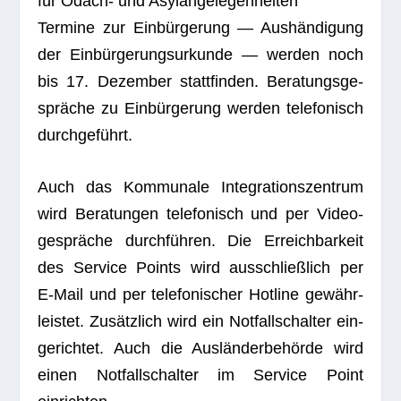
für Odach- und Asylangelegenheiten
Ter­mine zur Ein­bür­ge­rung — Aus­hän­di­gung
der Ein­bür­ge­rungs­ur­kunde — wer­den noch
bis 17. Dezem­ber statt­fin­den. Bera­tungs­ge­
sprä­che zu Ein­bür­ge­rung wer­den tele­fo­nisch
durchgeführt.
Auch das Kom­mu­nale Inte­gra­ti­ons­zen­trum
wird Bera­tun­gen tele­fo­nisch und per Video­
ge­sprä­che durch­füh­ren. Die Erreich­bar­keit
des Ser­vice Points wird aus­schließ­lich per
E‑Mail und per tele­fo­ni­scher Hot­line gewähr­
leis­tet. Zusätz­lich wird ein Not­fall­schal­ter ein­
ge­rich­tet. Auch die Aus­län­der­be­hörde wird
einen Not­fall­schal­ter im Ser­vice Point