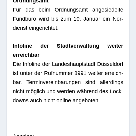
Ord­nungs­amt
Für das beim Ord­nungs­amt ange­sie­delte
Fund­büro wird bis zum 10. Januar ein Nor­
dienst eingerichtet.
Info­line der Stadt­ver­wal­tung wei­ter
erreichbar
Die Info­line der Lan­des­haupt­stadt Düs­sel­dorf
ist unter der Ruf­num­mer 8991 wei­ter erreich­
bar. Ter­min­ver­ein­ba­run­gen sind aller­dings
nicht mög­lich und wer­den wäh­rend des Lock­
downs auch nicht online angeboten.