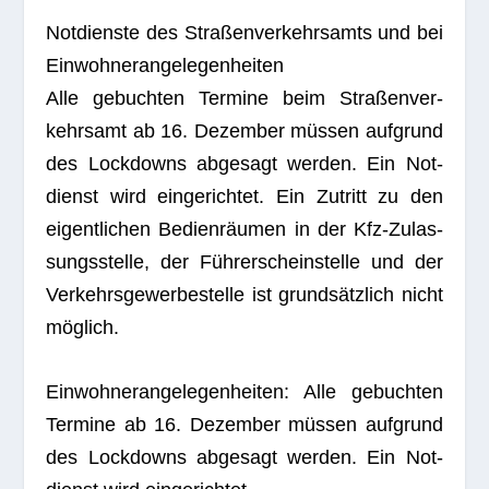
Not­dienste des Stra­ßen­ver­kehrs­amts und bei
Einwohnerangelegenheiten
Alle gebuch­ten Ter­mine beim Stra­ßen­ver­
kehrs­amt ab 16. Dezem­ber müs­sen auf­grund
des Lock­downs abge­sagt wer­den. Ein Not­
dienst wird ein­ge­rich­tet. Ein Zutritt zu den
eigent­li­chen Bedien­räu­men in der Kfz-Zulas­
sungs­stelle, der Füh­rer­schein­stelle und der
Ver­kehrs­ge­wer­be­stelle ist grund­sätz­lich nicht
möglich.
Ein­woh­ner­an­ge­le­gen­hei­ten: Alle gebuch­ten
Ter­mine ab 16. Dezem­ber müs­sen auf­grund
des Lock­downs abge­sagt wer­den. Ein Not­