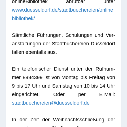
online­Bi­blio­thek abruf­bar unter
www.duesseldorf.de/stadtbuechereien/online
bibliothek/
Sämt­li­che Füh­run­gen, Schu­lun­gen und Ver­
an­stal­tun­gen der Stadt­bü­che­reien Düs­sel­dorf
fal­len eben­falls aus.
Ein tele­fo­ni­scher Dienst unter der Ruf­num­
mer 8994399 ist von Mon­tag bis Frei­tag von
9 bis 17 Uhr und Sams­tag von 10 bis 14 Uhr
ein­ge­rich­tet. Oder per E‑Mail:
stadtbuechereien@duesseldorf.de
In der Zeit der Weih­nachts­schlie­ßung der