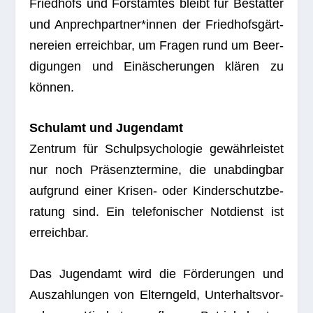
Fried­hofs und Forst­am­tes bleibt für Bestat­ter
und Anprechpartner*innen der Fried­hofs­gärt­
ne­reien erreich­bar, um Fra­gen rund um Beer­
di­gun­gen und Ein­äsche­run­gen klä­ren zu
können.
Schul­amt und Jugendamt
Zen­trum für Schul­psy­cho­lo­gie gewähr­leis­tet
nur noch Prä­senz­ter­mine, die unab­ding­bar
auf­grund einer Kri­sen- oder Kin­der­schutz­be­
ra­tung sind. Ein tele­fo­ni­scher Not­dienst ist
erreichbar.
Das Jugend­amt wird die För­de­run­gen und
Aus­zah­lun­gen von Eltern­geld, Unter­halts­vor­