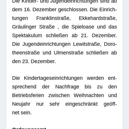
Die Kin­der- und Jugend­ein­rich­tun­gen sind ab
dem 16. Dezem­ber geschlos­sen. Die Ein­rich­
tun­gen Fran­k­lin­straße, Ekke­hard­straße,
Gräu­lin­ger Straße , die Spiel­oase und das
Spek­ta­ku­lum schlie­ßen ab 21. Dezem­ber.
Die Jugend­ein­rich­tun­gen Lewit­straße, Doro­
theen­straße und Ulmen­straße schlie­ßen ab
den 23. Dezember.
Die Kin­der­ta­ges­ein­rich­tun­gen wer­den ent­
spre­chend der Nach­frage bis zu den
Betriebs­fe­rien zwi­schen Weih­nach­ten und
Neu­jahr nur sehr ein­ge­schränkt geöff­
net sein.