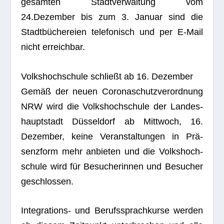
gesam­ten Stadt­ver­wal­tung vom
24.Dezember bis zum 3. Januar sind die
Stadt­bü­che­reien tele­fo­nisch und per E‑Mail
nicht erreichbar.
Volks­hoch­schule schließt ab 16. Dezember
Gemäß der neuen Coro­naschutz­ver­ord­nung
NRW wird die Volks­hoch­schule der Lan­des­
haupt­stadt Düs­sel­dorf ab Mitt­woch, 16.
Dezem­ber, keine Ver­an­stal­tun­gen in Prä­
senz­form mehr anbie­ten und die Volks­hoch­
schule wird für Besu­che­rin­nen und Besu­cher
geschlossen.
Inte­gra­ti­ons- und Berufs­sprach­kurse wer­den