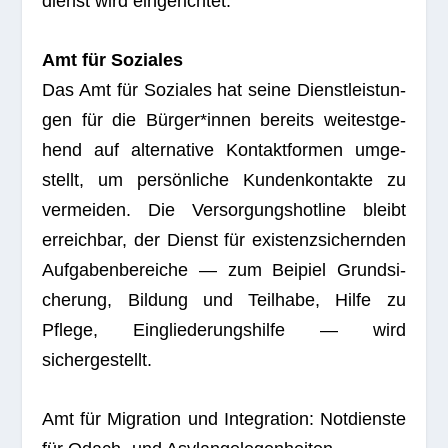
dienst wird eingerichtet.
Amt für Soziales
Das Amt für Sozia­les hat seine Dienst­leis­tun­
gen für die Bürger*innen bereits wei­test­ge­
hend auf alter­na­tive Kon­takt­for­men umge­
stellt, um per­sön­li­che Kun­den­kon­takte zu
ver­mei­den. Die Ver­sor­gungs­hot­line bleibt
erreich­bar, der Dienst für exis­tenz­si­chern­den
Auf­ga­ben­be­rei­che — zum Bei­piel Grund­si­
che­rung, Bil­dung und Teil­habe, Hilfe zu
Pflege, Ein­glie­de­rungs­hilfe — wird
sichergestellt.
Amt für Migra­tion und Inte­gra­tion: Not­dienste