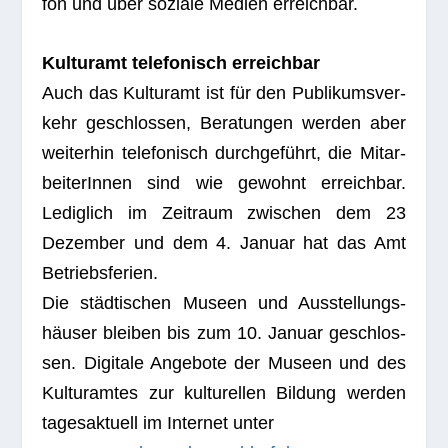
fon und über soziale Medien erreichbar.
Kul­tur­amt tele­fo­nisch erreichbar
Auch das Kul­tur­amt ist für den Publi­kums­ver­
kehr geschlos­sen, Bera­tun­gen wer­den aber
wei­ter­hin tele­fo­nisch durch­ge­führt, die Mit­ar­
bei­te­rIn­nen sind wie gewohnt erreich­bar.
Ledig­lich im Zeit­raum zwi­schen dem 23
Dezem­ber und dem 4. Januar hat das Amt
Betriebsferien.
Die städ­ti­schen Museen und Aus­stel­lungs­
häu­ser blei­ben bis zum 10. Januar geschlos­
sen. Digi­tale Ange­bote der Museen und des
Kul­tur­am­tes zur kul­tu­rel­len Bil­dung wer­den
tages­ak­tu­ell im Inter­net unter