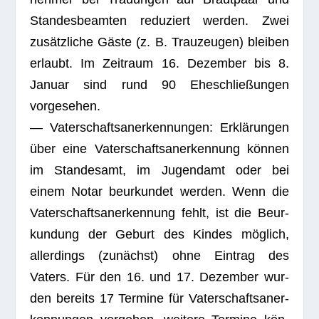
Stan­des­be­am­ten redu­ziert wer­den. Zwei
zusätz­li­che Gäste (z. B. Trau­zeu­gen) blei­ben
erlaubt. Im Zeit­raum 16. Dezem­ber bis 8.
Januar sind rund 90 Ehe­schlie­ßun­gen
vorgesehen.
— Vater­schafts­an­er­ken­nun­gen: Erklä­run­gen
über eine Vater­schafts­an­er­ken­nung kön­nen
im Stan­des­amt, im Jugend­amt oder bei
einem Notar beur­kun­det wer­den. Wenn die
Vater­schafts­an­er­ken­nung fehlt, ist die Beur­
kun­dung der Geburt des Kin­des mög­lich,
aller­dings (zunächst) ohne Ein­trag des
Vaters. Für den 16. und 17. Dezem­ber wur­
den bereits 17 Ter­mine für Vater­schafts­an­er­