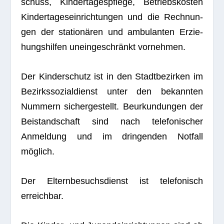
schuss, Kin­der­ta­ges­pflege, Betriebs­kos­ten
Kin­der­ta­ges­ein­rich­tun­gen und die Rech­nun­
gen der sta­tio­nä­ren und ambu­lan­ten Erzie­
hungs­hil­fen unein­ge­schränkt vornehmen.
Der Kin­der­schutz ist in den Stadt­be­zir­ken im
Bezirks­so­zi­al­dienst unter den bekann­ten
Num­mern sicher­ge­stellt. Beur­kun­dun­gen der
Bei­stand­schaft sind nach tele­fo­ni­scher
Anmel­dung und im drin­gen­den Not­fall
möglich.
Der Eltern­be­suchs­dienst ist tele­fo­nisch
erreichbar.