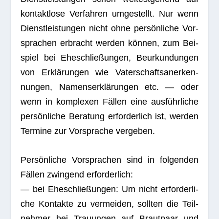
kon­takt­lose Ver­fah­ren umge­stellt. Nur wenn
Dienst­leis­tun­gen nicht ohne per­sön­li­che Vor­
spra­chen erbracht wer­den kön­nen, zum Bei­
spiel bei Ehe­schlie­ßun­gen, Beur­kun­dun­gen
von Erklä­run­gen wie Vater­schafts­an­er­ken­
nun­gen, Namens­er­klä­run­gen etc. — oder
wenn in kom­ple­xen Fäl­len eine aus­führ­li­che
per­sön­li­che Bera­tung erfor­der­lich ist, wer­den
Ter­mine zur Vor­spra­che vergeben.
Per­sön­li­che Vor­spra­chen sind in fol­gen­den
Fäl­len zwin­gend erforderlich:
— bei Ehe­schlie­ßun­gen: Um nicht erfor­der­li­
che Kon­takte zu ver­mei­den, soll­ten die Teil­
neh­mer bei Trau­un­gen auf Braut­paar und