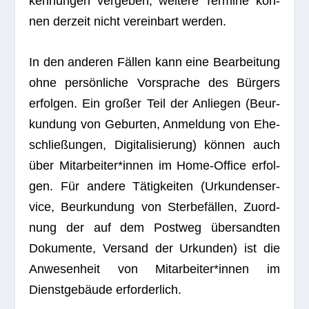
ken­nun­gen ver­ge­ben, wei­tere Ter­mine kön­
nen der­zeit nicht ver­ein­bart werden.
In den ande­ren Fäl­len kann eine Bear­bei­tung
ohne per­sön­li­che Vor­spra­che des Bür­gers
erfol­gen. Ein gro­ßer Teil der Anlie­gen (Beur­
kun­dung von Gebur­ten, Anmel­dung von Ehe­
schlie­ßun­gen, Digi­ta­li­sie­rung) kön­nen auch
über Mitarbeiter*innen im Home-Office erfol­
gen. Für andere Tätig­kei­ten (Urkun­den­ser­
vice, Beur­kun­dung von Ster­be­fäl­len, Zuord­
nung der auf dem Post­weg über­sand­ten
Doku­mente, Ver­sand der Urkun­den) ist die
Anwe­sen­heit von Mitarbeiter*innen im
Dienst­ge­bäude erforderlich.