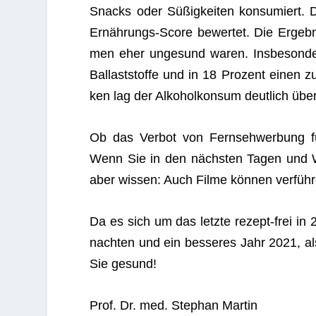
Snacks oder Süßig­kei­ten kon­su­miert. D
Ernäh­rungs-Score bewer­tet. Die Ergeb­n
men eher unge­sund waren. Ins­be­son­der
Bal­last­stoffe und in 18 Pro­zent einen 
ken lag der Alko­hol­kon­sum deut­lich üb
Ob das Ver­bot von Fern­seh­wer­bung fü
Wenn Sie in den nächs­ten Tagen und Woc
aber wis­sen: Auch Filme kön­nen verfüh
Da es sich um das letzte rezept-frei in 
nach­ten und ein bes­se­res Jahr 2021, a
Sie gesund!
Prof. Dr. med. Ste­phan Martin