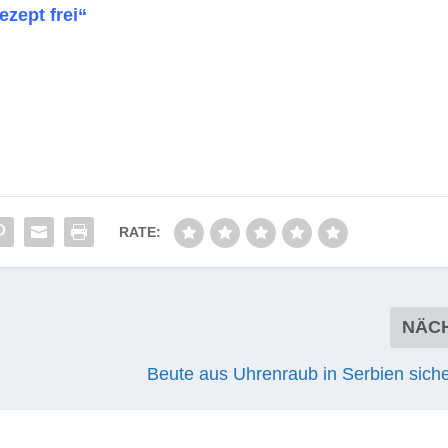
ezept frei“
RATE:
NÄC
Beute aus Uhrenraub in Serbien siche