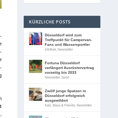
KÜRZLICHE POSTS
Düsseldorf wird zum
­
Treffpunkt für Campervan-
e
Fans und Wassersportler
Infothek
,
Newsletter
­
e
Fortuna Düsseldorf
­
verlängert Ausrüstervertrag
vorzeitig bis 2033
g
Newsletter
,
Sport
Zwölf junge Spatzen in
Düsseldorf erfolgreich
n
ausgewildert
Katz, Maus & Friends
,
Newsletter
4
,