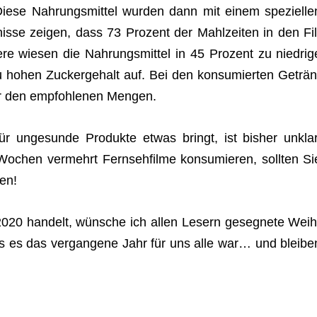
iese Nah­rungs­mit­tel wur­den dann mit einem spe­zi­el­le
isse zei­gen, dass 73 Pro­zent der Mahl­zei­ten in den Fil
e wie­sen die Nah­rungs­mit­tel in 45 Pro­zent zu nied­rig
zu hohen Zucker­ge­halt auf. Bei den kon­su­mier­ten Geträn
er den emp­foh­le­nen Mengen.
r unge­sunde Pro­dukte etwas bringt, ist bis­her unklar
hen ver­mehrt Fern­seh­filme kon­su­mie­ren, soll­ten Si
ren!
2020 han­delt, wün­sche ich allen Lesern geseg­nete Weih
ls es das ver­gan­gene Jahr für uns alle war… und blei­be