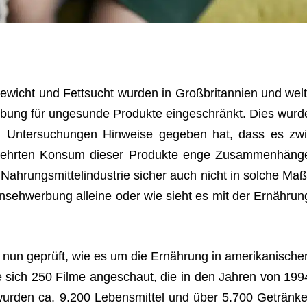
­wicht und Fett­sucht wur­den in Groß­bri­tan­nien und welt
er­bung für unge­sunde Pro­dukte ein­ge­schränkt. Dies wurd
chen Unter­su­chun­gen Hin­weise gege­ben hat, dass es zwi
ehr­ten Kon­sum die­ser Pro­dukte enge Zusam­men­häng
h­rungs­mit­tel­in­dus­trie sicher auch nicht in sol­che Maß
rn­seh­wer­bung alleine oder wie sieht es mit der Ernäh­run
t nun geprüft, wie es um die Ernäh­rung in ame­ri­ka­ni­sche
ie sich 250 Filme ange­schaut, die in den Jah­ren von 199
n wur­den ca. 9.200 Lebens­mit­tel und über 5.700 Getränke