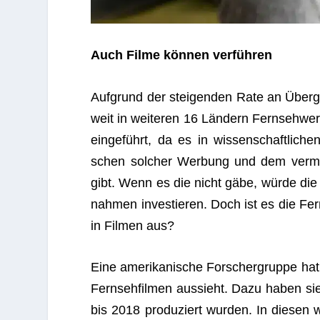
Auch Filme kön­nen verführen
Auf­grund der stei­gen­den Rate an Über­ge
weit in wei­te­ren 16 Län­dern Fern­seh­w
ein­ge­führt, da es in wis­sen­schaft­li­
schen sol­cher Wer­bung und dem ver­m
gibt. Wenn es die nicht gäbe, würde die Na
nah­men inves­tie­ren. Doch ist es die Fe
in Fil­men aus?
Eine ame­ri­ka­ni­sche For­scher­gruppe ha
Fern­seh­fil­men aus­sieht. Dazu haben s
bis 2018 pro­du­ziert wur­den. In die­se