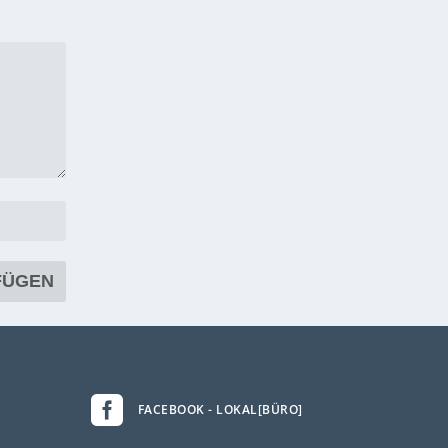

FACEBOOK - LOKAL[BÜRO]