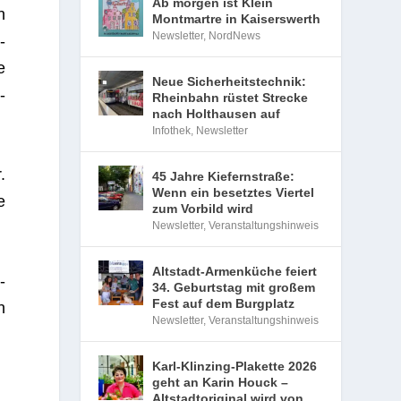
Ab morgen ist Klein
n
Montmartre in Kaiserswerth
Newsletter
,
NordNews
­
e
Neue Sicherheitstechnik:
­
Rheinbahn rüstet Strecke
nach Holthausen auf
Infothek
,
Newsletter
.
45 Jahre Kiefernstraße:
Wenn ein besetztes Viertel
e
zum Vorbild wird
Newsletter
,
Veranstaltungshinweis
Altstadt-Armenküche feiert
­
34. Geburtstag mit großem
Fest auf dem Burgplatz
n
Newsletter
,
Veranstaltungshinweis
Karl-Klinzing-Plakette 2026
geht an Karin Houck –
Altstadtoriginal wird von