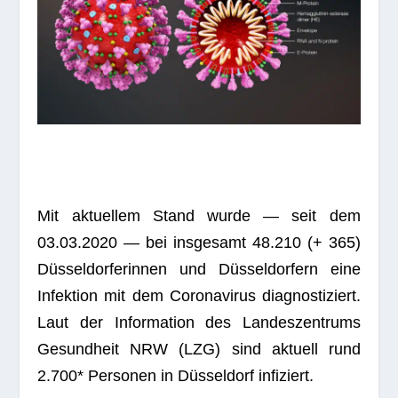
Mit aktu­el­lem Stand wurde — seit dem
03.03.2020 — bei ins­ge­samt 48.210 (+ 365)
Düs­sel­dor­fe­rin­nen und Düs­sel­dor­fern eine
Infek­tion mit dem Coro­na­vi­rus dia­gnos­ti­ziert.
Laut der Infor­ma­tion des Lan­des­zen­trums
Gesund­heit NRW (LZG) sind aktu­ell rund
2.700* Per­so­nen in Düs­sel­dorf infiziert.