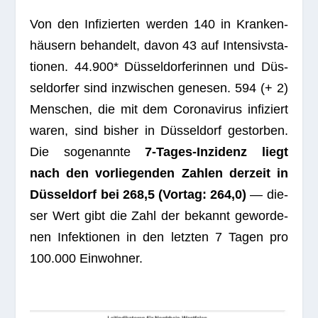
Von den Infi­zier­ten wer­den 140 in Kran­ken­
häu­sern behan­delt, davon 43 auf Inten­siv­sta­
tio­nen. 44.900* Düs­sel­dor­fe­rin­nen und Düs­
sel­dor­fer sind inzwi­schen gene­sen.
594
(+ 2)
Men­schen, die mit dem Coro­na­vi­rus infi­ziert
waren, sind bis­her in Düs­sel­dorf gestor­ben.
Die soge­nannte
7‑Ta­ges-Inzi­denz liegt
nach den vor­lie­gen­den Zah­len der­zeit in
Düs­sel­dorf bei 268,5 (Vor­tag: 264,0)
— die­
ser Wert gibt die Zahl der bekannt gewor­de­
nen Infek­tio­nen in den letz­ten 7 Tagen pro
100.000 Einwohner.