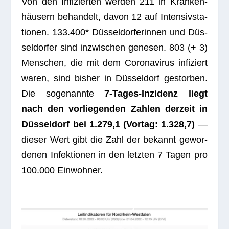
Von den Infi­zier­ten wer­den 211 in Kran­ken­
häu­sern behan­delt, davon 12 auf Inten­siv­sta­
tio­nen. 133.400* Düs­sel­dor­fe­rin­nen und Düs­
sel­dor­fer sind inzwi­schen gene­sen.
803
(+ 3)
Men­schen, die mit dem Coro­na­vi­rus infi­ziert
waren, sind bis­her in Düs­sel­dorf gestor­ben.
Die soge­nannte
7‑Ta­ges-Inzi­denz liegt
nach den vor­lie­gen­den Zah­len der­zeit in
Düs­sel­dorf bei 1.279,1 (Vor­tag: 1.328,7)
—
die­ser Wert gibt die Zahl der bekannt gewor­
de­nen Infek­tio­nen in den letz­ten 7 Tagen pro
100.000 Einwohner.