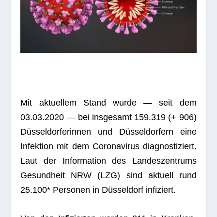
Mit aktu­el­lem Stand wurde — seit dem
03.03.2020 — bei ins­ge­samt 159.319 (+ 906)
Düs­sel­dor­fe­rin­nen und Düs­sel­dor­fern eine
Infek­tion mit dem Coro­na­vi­rus dia­gnos­ti­ziert.
Laut der Infor­ma­tion des Lan­des­zen­trums
Gesund­heit NRW (LZG) sind aktu­ell rund
25.100* Per­so­nen in Düs­sel­dorf infiziert.