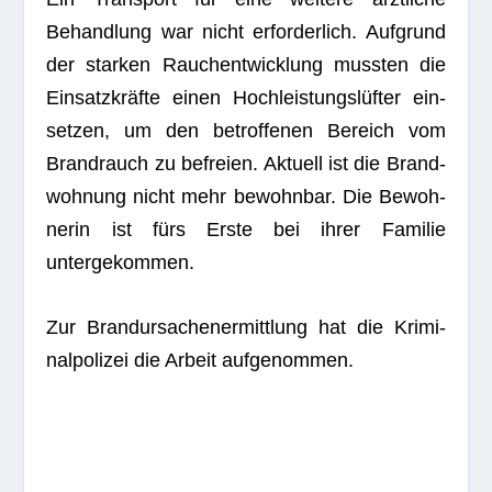
Behand­lung war nicht erfor­der­lich. Auf­grund
der star­ken Rauch­ent­wick­lung muss­ten die
Ein­satz­kräfte einen Hoch­leis­tungs­lüf­ter ein­
set­zen, um den betrof­fe­nen Bereich vom
Brand­rauch zu befreien. Aktu­ell ist die Brand­
woh­nung nicht mehr bewohn­bar. Die Bewoh­
ne­rin ist fürs Erste bei ihrer Fami­lie
untergekommen.
Zur Brand­ur­sa­chen­er­mitt­lung hat die Kri­mi­
nal­po­li­zei die Arbeit aufgenommen.