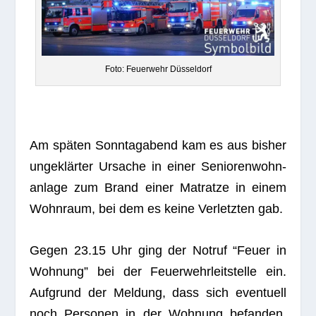
Foto: Feu­er­wehr Düsseldorf
Am spä­ten Sonn­tag­abend kam es aus bis­her
unge­klär­ter Ursa­che in einer Senio­ren­wohn­
an­lage zum Brand einer Matratze in einem
Wohn­raum, bei dem es keine Ver­letz­ten gab.
Gegen 23.15 Uhr ging der Not­ruf “Feuer in
Woh­nung” bei der Feu­er­wehr­leit­stelle ein.
Auf­grund der Mel­dung, dass sich even­tu­ell
noch Per­so­nen in der Woh­nung befan­den,