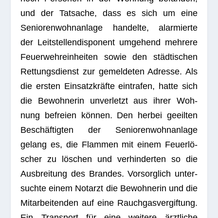
und der Tat­sa­che, dass es sich um eine
Senio­ren­wohn­an­lage han­delte, alar­mierte
der Leit­stel­len­dis­po­nent umge­hend meh­rere
Feu­er­wehr­ein­hei­ten sowie den städ­ti­schen
Ret­tungs­dienst zur gemel­de­ten Adresse. Als
die ers­ten Ein­satz­kräfte ein­tra­fen, hatte sich
die Bewoh­ne­rin unver­letzt aus ihrer Woh­
nung befreien kön­nen. Den her­bei geeil­ten
Beschäf­tig­ten der Senio­ren­wohn­an­lage
gelang es, die Flam­men mit einem Feu­er­lö­
scher zu löschen und ver­hin­der­ten so die
Aus­brei­tung des Bran­des. Vor­sorg­lich unter­
suchte einem Not­arzt die Bewoh­ne­rin und die
Mit­ar­bei­ten­den auf eine Rauch­gas­ver­gif­tung.
Ein Trans­port für eine wei­tere ärzt­li­che