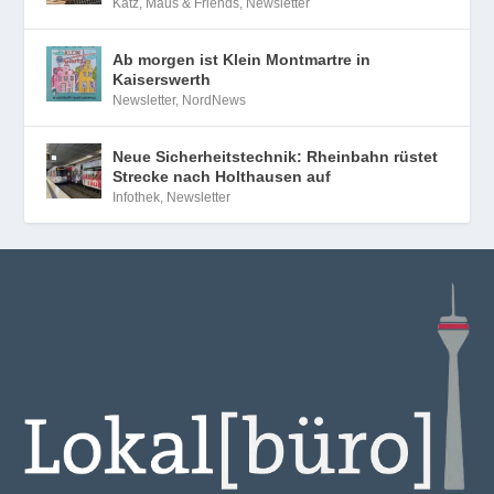
Katz, Maus & Friends
,
Newsletter
Ab morgen ist Klein Montmartre in
Kaiserswerth
Newsletter
,
NordNews
Neue Sicherheitstechnik: Rheinbahn rüstet
Strecke nach Holthausen auf
Infothek
,
Newsletter