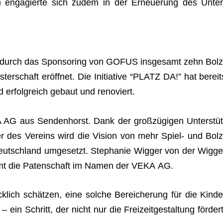
ein enga­gierte sich zudem in der Erneue­rung des Unter
rch das Spon­so­ring von GOFUS ins­ge­samt zehn Bolz
­ter­schaft eröff­net. Die Initia­tive “PLATZ DA!” hat bereit
d erfolg­reich gebaut und renoviert.
G aus Sen­den­horst. Dank der groß­zü­gi­gen Unter­stüt
r des Ver­eins wird die Vision von mehr Spiel- und Bolz
Deutsch­land umge­setzt. Ste­pha­nie Wig­ger von der Wig­ge
mmt die Paten­schaft im Namen der VEKA AG.
k­lich schät­zen, eine sol­che Berei­che­rung für die Kin­de
ein Schritt, der nicht nur die Frei­zeit­ge­stal­tung för­dert