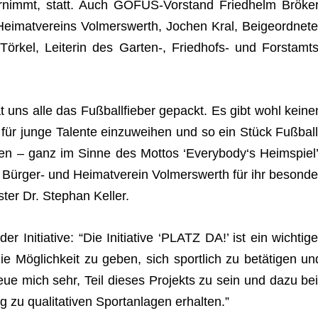
über­nimmt, statt. Auch GOFUS-Vor­stand Fried­helm Brö­ker
i­mat­ver­eins Vol­mers­werth, Jochen Kral, Bei­geord­ne­te
ör­kel, Lei­te­rin des Garten‑, Fried­hofs- und Forst­amts
s alle das Fuß­ball­fie­ber gepackt. Es gibt wohl kei­ne
d für junge Talente ein­zu­wei­hen und so ein Stück Fuß­ball
­ren – ganz im Sinne des Mot­tos ‘Everybody‘s Heim­spiel’
ger- und Hei­mat­ver­ein Vol­mers­werth für ihr beson­de
­ter Dr. Ste­phan Keller.
r Initia­tive: “Die Initia­tive ‘PLATZ DA!’ ist ein wich­ti­ge
e Mög­lich­keit zu geben, sich sport­lich zu betä­ti­gen un
 freue mich sehr, Teil die­ses Pro­jekts zu sein und dazu bei
u qua­li­ta­ti­ven Sport­an­la­gen erhalten.”