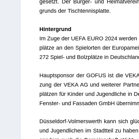
gesetzt. Der Bür­ger- und Hei­mat­ver­
grunds der Tischtennisplatte.
Hin­ter­grund
Im Zuge der UEFA EURO 2024 wer­den du
plätze an den Spiel­or­ten der Euro­pa­meis
272 Spiel- und Bolz­plätze in Deutsch­lan
Haupt­spon­sor der GOFUS ist die VEKA A
zung der VEKA AG und wei­te­rer Part­ne
plät­zen für Kin­der und Jugend­li­che in 
Fens­ter- und Fas­sa­den GmbH über­ni
Düs­sel­dorf-Vol­mers­werth kann sich glüc
und Jugend­li­chen im Stadt­teil zu haben – 