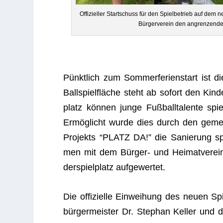
Offi­zi­el­ler Start­schuss für den Spiel­be­trieb auf de
Bür­ger­ver­ein den angren­zen­den
Pünkt­lich zum Som­mer­fe­ri­en­start ist
Ball­spiel­flä­che steht ab sofort den Kin­
platz kön­nen junge Fuß­ball­ta­lente sp
Ermög­licht wurde dies durch den gemei
Pro­jekts “PLATZ DA!” die Sanie­rung spo
men mit dem Bür­ger- und Hei­mat­ver­ein
der­spiel­platz aufgewertet.
Die offi­zi­elle Ein­wei­hung des neuen 
bür­ger­meis­ter Dr. Ste­phan Kel­ler und d