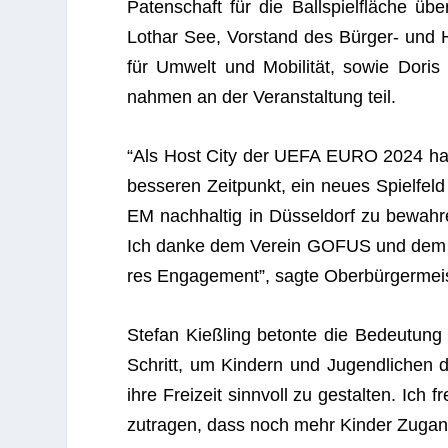
Paten­schaft für die Ball­spiel­flä­che 
Lothar See, Vor­stand des Bür­ger- und He
für Umwelt und Mobi­li­tät, sowie Doris T
nah­men an der Ver­an­stal­tung teil.
“Als Host City der UEFA EURO 2024 hat un
bes­se­ren Zeit­punkt, ein neues Spiel­fel
EM nach­hal­tig in Düs­sel­dorf zu bewah
Ich danke dem Ver­ein GOFUS und dem Bür­
res Enga­ge­ment”, sagte Ober­bür­ger­meis
Ste­fan Kieß­ling betonte die Bedeu­tung de
Schritt, um Kin­dern und Jugend­li­chen di
ihre Frei­zeit sinn­voll zu gestal­ten. Ich
zu­tra­gen, dass noch mehr Kin­der Zugang z