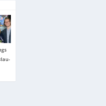
ngs
lau-