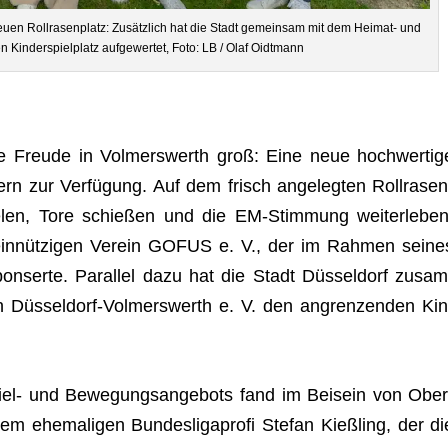
m neuen Roll­ra­sen­platz: Zusätz­lich hat die Stadt gemein­sam mit dem Hei­mat- und
 Kin­der­spiel­platz auf­ge­wer­tet, Foto: LB / Olaf Oidtmann
 die Freude in Vol­mers­werth groß: Eine neue hoch­wer­tig
dern zur Ver­fü­gung. Auf dem frisch ange­leg­ten Roll­ra­sen
ie­len, Tore schie­ßen und die EM-Stim­mung wei­ter­le­ben
n­nüt­zi­gen Ver­ein GOFUS e. V., der im Rah­men sei­ne
n­serte. Par­al­lel dazu hat die Stadt Düs­sel­dorf zusam
 Düs­sel­dorf-Vol­mers­werth e. V. den angren­zen­den Kin
Spiel- und Bewe­gungs­an­ge­bots fand im Bei­sein von Ober
em ehe­ma­li­gen Bun­des­li­ga­profi Ste­fan Kieß­ling, der di