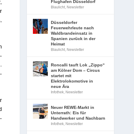
,
Flughafen Düsseldorf
Blaulicht
,
Newsletter
r
,
Düsseldorfer
Feuerwehrleute nach
Waldbrandeinsatz in
Spanien zurück in der
Heimat
n
Blaulicht
,
Newsletter
-
.
Roncalli tauft Lok „Zippo“
am Kölner Dom – Circus
­
startet mit
Elektrolokomotive in
neue Ära
Infothek
,
Newsletter
r
Neuer REWE-Markt in
d
Unterrath: Eis für
­
Handwerker und Nachbarn
Infothek
,
Newsletter