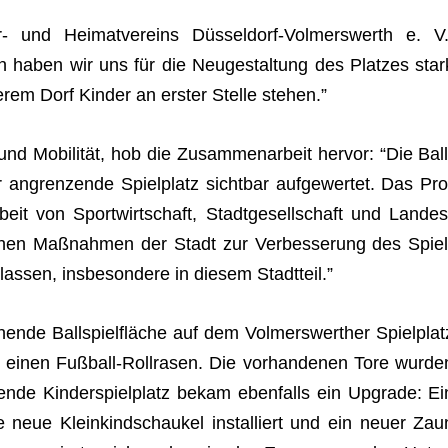
- und Hei­mat­ver­eins Düs­sel­dorf-Vol­mers­werth e. V.
in haben wir uns für die Neu­ge­stal­tung des Plat­zes star
rem Dorf Kin­der an ers­ter Stelle stehen.”
nd Mobi­li­tät, hob die Zusam­men­ar­beit her­vor: “Die Ball
 angren­zende Spiel­platz sicht­bar auf­ge­wer­tet. Das Pro
eit von Sport­wirt­schaft, Stadt­ge­sell­schaft und Lan­des
li­chen Maß­nah­men der Stadt zur Ver­bes­se­rung des Spiel
as­sen, ins­be­son­dere in die­sem Stadtteil.”
nde Ball­spiel­flä­che auf dem Vol­mers­wert­her Spiel­plat
inen Fuß­ball-Roll­ra­sen. Die vor­han­de­nen Tore wur­de
­zende Kin­der­spiel­platz bekam eben­falls ein Upgrade: Ei
ne neue Klein­kind­schau­kel instal­liert und ein neuer Zau