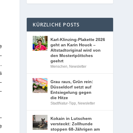
KÜRZLICHE POSTS
Karl-Klinzing-Plakette 2026
geht an Karin Houck –
e
Altstadtoriginal wird von
­
den Mostertpöttches
geehrt
.
Menschen
,
Newsletter
s
­
Grau raus, Grün rein:
Düsseldorf setzt auf
­
Entsiegelung gegen
die Hitze
StadtNatur-Tipp
,
Newsletter
­
Kokain in Lutschern
versteckt: Zollhunde
e
stoppen 68-Jährigen am