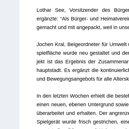
Lothar See, Vor­sit­zen­der des Bür­ger
ergänzte: “Als Bür­ger- und Hei­mat­ver­e
gemacht und mit ange­packt, weil in unse­
Jochen Kral, Bei­geord­ne­ter für Umwelt u
spiel­flä­che wurde neu gestal­tet und der
jekt ist das Ergeb­nis der Zusam­men­ar­b
haupt­stadt. Es ergänzt die kon­ti­nu­ier­
und Bewe­gungs­an­ge­bots für alle Alters­kl
In den letz­ten Wochen erhielt die bestehe
einen neuen, ebe­nen Unter­grund sowie e
über­ar­bei­tet und erhal­ten. Der angren
Spiel­ge­rät wurde frisch gestri­chen, ei