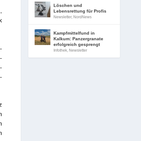
Löschen und
,
Lebensrettung für Profis
Newsletter
,
NordNews
k
Kampfmittelfund in
Kalkum: Panzergranate
erfolgreich gesprengt
­
Infothek
,
Newsletter
­
­
-
z
n
n
n