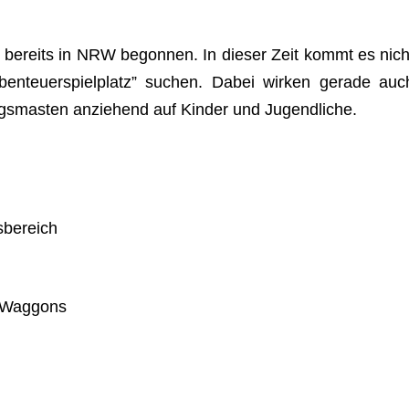
n bereits in NRW begon­nen. In die­ser Zeit kommt es nich
ben­teu­er­spiel­platz” suchen. Dabei wir­ken gerade auc
gs­mas­ten anzie­hend auf Kin­der und Jugendliche.
sbereich
en Waggons