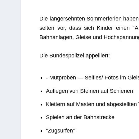
Die lang­ersehn­ten Som­mer­fe­rien habe
sel­ten vor, dass sich Kin­der einen “A
Bahn­an­la­gen, Gleise und Hoch­span­nun
Die Bun­des­po­li­zei appelliert:
- Mut­pro­ben — Selfies/ Fotos im Glei
Auf­le­gen von Stei­nen auf Schienen
Klet­tern auf Mas­ten und abge­stell­t
Spie­len an der Bahnstrecke
“Zug­sur­fen”