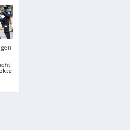
egen
ucht
ekte