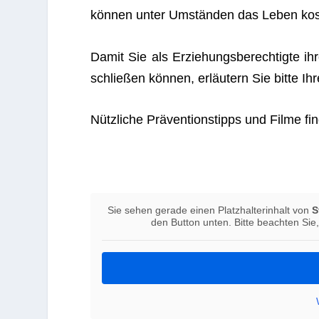
kön­nen unter Umstän­den das Leben kos
Damit Sie als Erzie­hungs­be­rech­tigte 
schlie­ßen kön­nen, erläu­tern Sie bitte 
Nütz­li­che Prä­ven­ti­ons­tipps und Filme fi
Sie sehen gerade einen Platz­hal­ter­in­halt von
S
den But­ton unten. Bitte beach­ten Sie,