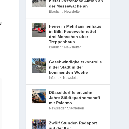
bietet kostenlose Aktion an
der Messewache an
Blaulicht
,
Newsletter
e
Feuer in Mehrfamilienhaus
in Bilk: Feuerwehr rettet
drei Menschen über
Treppenhaus
Blaulicht
,
Newsletter
Geschwindigkeitskontrolle
n der Stadt in der
kommenden Woche
Infothek
,
Newsletter
Düsseldorf feiert zehn
Jahre Städtepartnerschaft
mit Palermo
Newsletter
,
Stadtleben
Zwölf Stunden Radsport
auf der Kö: