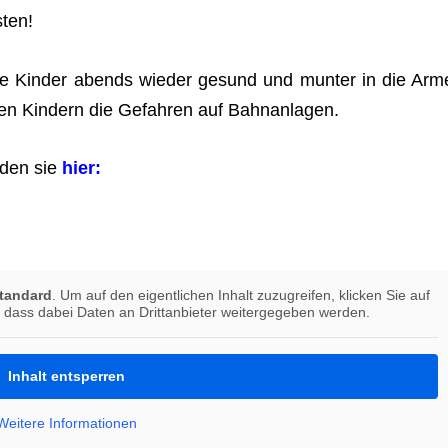
ten!
ihre Kin­der abends wie­der gesund und mun­ter in die Arm
Ihren Kin­dern die Gefah­ren auf Bahnanlagen.
n­den sie
hier:
tan­dard
. Um auf den eigent­li­chen Inhalt zuzu­grei­fen, kli­cken Sie auf
 dass dabei Daten an Dritt­an­bie­ter wei­ter­ge­ge­ben werden.
Inhalt ent­sper­ren
Wei­tere Infor­ma­tio­nen