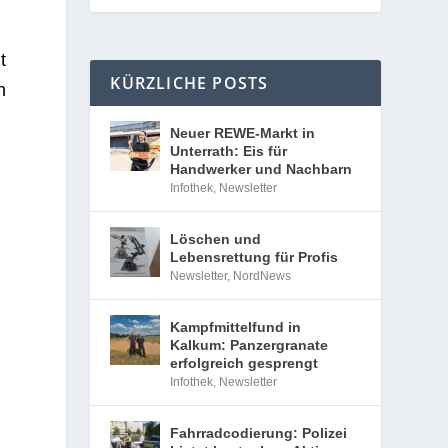
t
KÜRZLICHE POSTS
h
Neuer REWE-Markt in
Unterrath: Eis für
Handwerker und Nachbarn
Infothek
,
Newsletter
Löschen und
Lebensrettung für Profis
Newsletter
,
NordNews
Kampfmittelfund in
Kalkum: Panzergranate
erfolgreich gesprengt
Infothek
,
Newsletter
Fahrradcodierung: Polizei