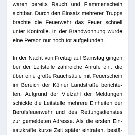
waren bereits Rauch und Flam­men­schein
sicht­bar. Durch den Ein­satz meh­re­rer Trupps
brachte die Feu­er­wehr das Feuer schnell
unter Kon­trolle. In der Brand­woh­nung wurde
eine Per­son nur noch tot aufgefunden.
In der Nacht von Frei­tag auf Sams­tag gin­gen
bei der Leit­stelle zahl­rei­che Anrufe ein, die
über eine große Rauch­säule mit Feu­er­schein
im Bereich der Köl­ner Land­straße berich­te­
ten. Auf­grund der Viel­zahl der Mel­dun­gen
schickte die Leit­stelle meh­rere Ein­hei­ten der
Berufs­feu­er­wehr und des Ret­tungs­diens­tes
zur gemel­de­ten Adresse. Als die ers­ten Ein­
satz­kräfte kurze Zeit spä­ter ein­tra­fen, bestä­