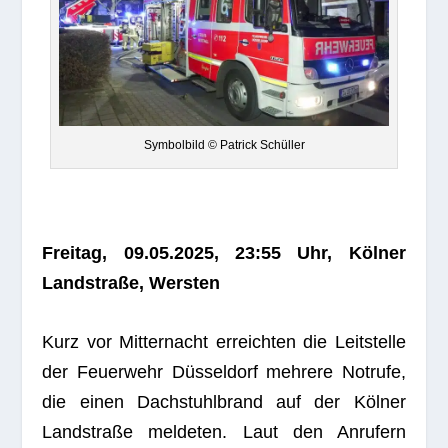
Sym­bol­bild © Patrick Schüller
Frei­tag, 09.05.2025, 23:55 Uhr, Köl­ner
Land­straße, Wersten
Kurz vor Mit­ter­nacht erreich­ten die Leit­stelle
der Feu­er­wehr Düs­sel­dorf meh­rere Not­rufe,
die einen Dach­stuhl­brand auf der Köl­ner
Land­straße mel­de­ten. Laut den Anru­fern