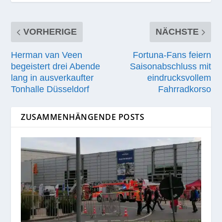
VORHERIGE
NÄCHSTE
Herman van Veen
Fortuna-Fans feiern
begeistert drei Abende
Saisonabschluss mit
lang in ausverkaufter
eindrucksvollem
Tonhalle Düsseldorf
Fahrradkorso
ZUSAMMENHÄNGENDE POSTS