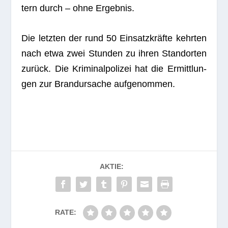
tern durch – ohne Ergebnis.
Die letz­ten der rund 50 Ein­satz­kräfte kehr­ten
nach etwa zwei Stun­den zu ihren Stand­or­ten
zurück. Die Kri­mi­nal­po­li­zei hat die Ermitt­lun­
gen zur Brand­ur­sa­che aufgenommen.
AKTIE:
RATE: