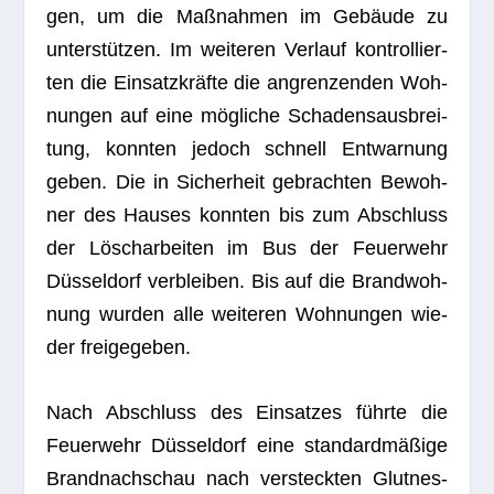
gen, um die Maß­nah­men im Gebäude zu
unter­stüt­zen. Im wei­te­ren Ver­lauf kon­trol­lier­
ten die Ein­satz­kräfte die angren­zen­den Woh­
nun­gen auf eine mög­li­che Scha­dens­aus­brei­
tung, konn­ten jedoch schnell Ent­war­nung
geben. Die in Sicher­heit gebrach­ten Bewoh­
ner des Hau­ses konn­ten bis zum Abschluss
der Lösch­ar­bei­ten im Bus der Feu­er­wehr
Düs­sel­dorf ver­blei­ben. Bis auf die Brand­woh­
nung wur­den alle wei­te­ren Woh­nun­gen wie­
der freigegeben.
Nach Abschluss des Ein­sat­zes führte die
Feu­er­wehr Düs­sel­dorf eine stan­dard­mä­ßige
Brand­nach­schau nach ver­steck­ten Glut­nes­