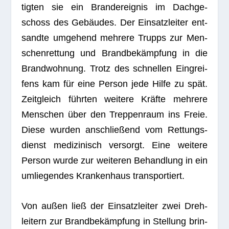
tig­ten sie ein Brand­er­eig­nis im Dach­ge­
schoss des Gebäu­des. Der Ein­satz­lei­ter ent­
sandte umge­hend meh­rere Trupps zur Men­
schen­ret­tung und Brand­be­kämp­fung in die
Brand­woh­nung. Trotz des schnel­len Ein­grei­
fens kam für eine Per­son jede Hilfe zu spät.
Zeit­gleich führ­ten wei­tere Kräfte meh­rere
Men­schen über den Trep­pen­raum ins Freie.
Diese wur­den anschlie­ßend vom Ret­tungs­
dienst medi­zi­nisch ver­sorgt. Eine wei­tere
Per­son wurde zur wei­te­ren Behand­lung in ein
umlie­gen­des Kran­ken­haus transportiert.
Von außen ließ der Ein­satz­lei­ter zwei Dreh­
lei­tern zur Brand­be­kämp­fung in Stel­lung brin­