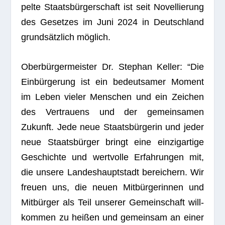
pelte Staats­bür­ger­schaft ist seit Novel­lie­rung
des Geset­zes im Juni 2024 in Deutsch­land
grund­sätz­lich möglich.
Ober­bür­ger­meis­ter Dr. Ste­phan Kel­ler: “Die
Ein­bür­ge­rung ist ein bedeut­sa­mer Moment
im Leben vie­ler Men­schen und ein Zei­chen
des Ver­trau­ens und der gemein­sa­men
Zukunft. Jede neue Staats­bür­ge­rin und jeder
neue Staats­bür­ger bringt eine ein­zig­ar­tige
Geschichte und wert­volle Erfah­run­gen mit,
die unsere Lan­des­haupt­stadt berei­chern. Wir
freuen uns, die neuen Mit­bür­ge­rin­nen und
Mit­bür­ger als Teil unse­rer Gemein­schaft will­
kom­men zu hei­ßen und gemein­sam an einer