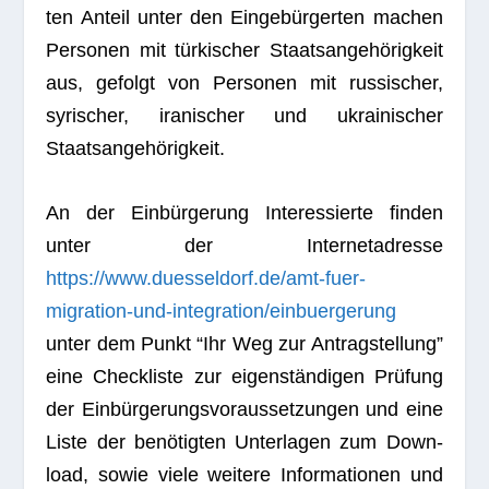
ten Anteil unter den Ein­ge­bür­ger­ten machen
Per­so­nen mit tür­ki­scher Staats­an­ge­hö­rig­keit
aus, gefolgt von Per­so­nen mit rus­si­scher,
syri­scher, ira­ni­scher und ukrai­ni­scher
Staatsangehörigkeit.
An der Ein­bür­ge­rung Inter­es­sierte fin­den
unter der Inter­net­adresse
https://www.duesseldorf.de/amt-fuer-
migration-und-integration/einbuergerung
unter dem Punkt “Ihr Weg zur Antrag­stel­lung”
eine Check­liste zur eigen­stän­di­gen Prü­fung
der Ein­bür­ge­rungs­vor­aus­set­zun­gen und eine
Liste der benö­tig­ten Unter­la­gen zum Down­
load, sowie viele wei­tere Infor­ma­tio­nen und