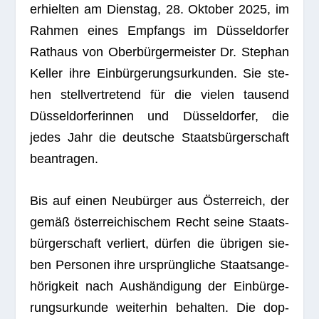
erhiel­ten am Diens­tag, 28. Okto­ber 2025, im
Rah­men eines Emp­fangs im Düs­sel­dor­fer
Rat­haus von Ober­bür­ger­meis­ter Dr. Ste­phan
Kel­ler ihre Ein­bür­ge­rungs­ur­kun­den. Sie ste­
hen stell­ver­tre­tend für die vie­len tau­send
Düs­sel­dor­fe­rin­nen und Düs­sel­dor­fer, die
jedes Jahr die deut­sche Staats­bür­ger­schaft
beantragen.
Bis auf einen Neu­bür­ger aus Öster­reich, der
gemäß öster­rei­chi­schem Recht seine Staats­
bür­ger­schaft ver­liert, dür­fen die übri­gen sie­
ben Per­so­nen ihre ursprüng­li­che Staats­an­ge­
hö­rig­keit nach Aus­hän­di­gung der Ein­bür­ge­
rungs­ur­kunde wei­ter­hin behal­ten. Die dop­