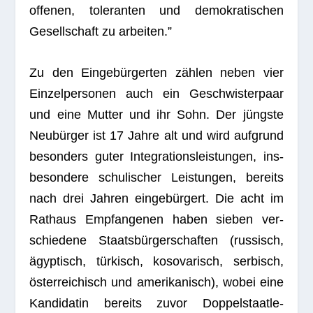
offe­nen, tole­ran­ten und demo­kra­ti­schen
Gesell­schaft zu arbeiten.”
Zu den Ein­ge­bür­ger­ten zäh­len neben vier
Ein­zel­per­so­nen auch ein Geschwis­ter­paar
und eine Mut­ter und ihr Sohn. Der jüngste
Neu­bür­ger ist 17 Jahre alt und wird auf­grund
beson­ders guter Inte­gra­ti­ons­leis­tun­gen, ins­
be­son­dere schu­li­scher Leis­tun­gen, bereits
nach drei Jah­ren ein­ge­bür­gert. Die acht im
Rat­haus Emp­fan­ge­nen haben sie­ben ver­
schie­dene Staats­bür­ger­schaf­ten (rus­sisch,
ägyp­tisch, tür­kisch, koso­va­risch, ser­bisch,
öster­rei­chisch und ame­ri­ka­nisch), wobei eine
Kan­di­da­tin bereits zuvor Dop­pel­staat­le­