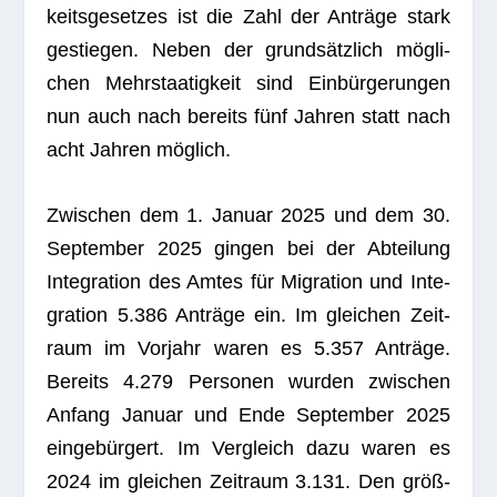
keits­ge­set­zes ist die Zahl der Anträge stark
gestie­gen. Neben der grund­sätz­lich mög­li­
chen Mehr­staa­tig­keit sind Ein­bür­ge­run­gen
nun auch nach bereits fünf Jah­ren statt nach
acht Jah­ren möglich.
Zwi­schen dem 1. Januar 2025 und dem 30.
Sep­tem­ber 2025 gin­gen bei der Abtei­lung
Inte­gra­tion des Amtes für Migra­tion und Inte­
gra­tion 5.386 Anträge ein. Im glei­chen Zeit­
raum im Vor­jahr waren es 5.357 Anträge.
Bereits 4.279 Per­so­nen wur­den zwi­schen
Anfang Januar und Ende Sep­tem­ber 2025
ein­ge­bür­gert. Im Ver­gleich dazu waren es
2024 im glei­chen Zeit­raum 3.131. Den größ­