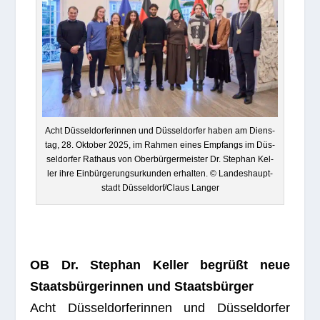
Acht Düs­sel­dor­fe­rin­nen und Düs­sel­dor­fer haben am Diens­
tag, 28. Okto­ber 2025, im Rah­men eines Emp­fangs im Düs­
sel­dor­fer Rat­haus von Ober­bür­ger­meis­ter Dr. Ste­phan Kel­
ler ihre Ein­bür­ge­rungs­ur­kun­den erhal­ten. © Lan­des­haupt­
stadt Düsseldorf/Claus Langer
OB Dr. Ste­phan Kel­ler begrüßt neue
Staats­bür­ge­rin­nen und Staatsbürger
Acht Düs­sel­dor­fe­rin­nen und Düs­sel­dor­fer