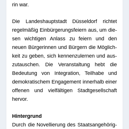
rin war.
Die Lan­des­haupt­stadt Düs­sel­dorf rich­tet
regel­mä­ßig Ein­bür­ge­rungs­fei­ern aus, um die­
sen wich­ti­gen Anlass zu fei­ern und den
neuen Bür­ge­rin­nen und Bür­gern die Mög­lich­
keit zu geben, sich ken­nen­zu­ler­nen und aus­
zu­tau­schen. Die Ver­an­stal­tung hebt die
Bedeu­tung von Inte­gra­tion, Teil­habe und
demo­kra­ti­schem Enga­ge­ment inner­halb einer
offe­nen und viel­fäl­ti­gen Stadt­ge­sell­schaft
hervor.
Hin­ter­grund
Durch die Novel­lie­rung des Staats­an­ge­hö­rig­