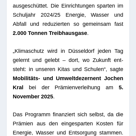
aus­ge­schüt­tet. Die Ein­rich­tun­gen spar­ten im
Schul­jahr 2024/25 Ener­gie, Was­ser und
Abfall und redu­zier­ten so gemein­sam fast
2.000 Ton­nen Treib­haus­gase
.
„Kli­ma­schutz wird in Düs­sel­dorf jeden Tag
gelernt und gelebt – dort, wo Zukunft ent­
steht: in unse­ren Kitas und Schu­len“, sagte
Mobi­li­täts- und Umwelt­de­zer­nent Jochen
Kral
bei der Prä­mi­en­ver­lei­hung am
5.
Novem­ber 2025
.
Das Pro­gramm finan­ziert sich selbst, da die
Prä­mien aus den ein­ge­spar­ten Kos­ten für
Ener­gie, Was­ser und Ent­sor­gung stam­men.