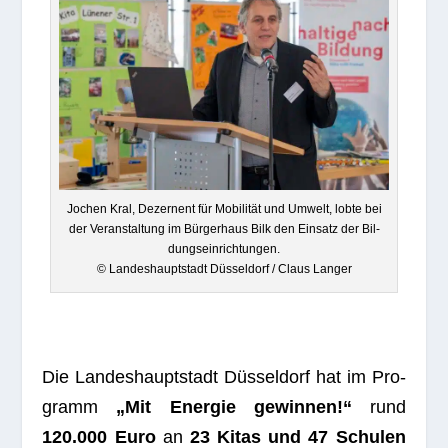
Jochen Kral, Dezer­nent für Mobi­li­tät und Umwelt, lobte bei
der Ver­an­stal­tung im Bür­ger­haus Bilk den Ein­satz der Bil­
dungs­ein­rich­tun­gen.
© Lan­des­haupt­stadt Düs­sel­dorf / Claus Langer
Die Lan­des­haupt­stadt Düs­sel­dorf hat im Pro­
gramm
„Mit Ener­gie gewin­nen!“
rund
120.000 Euro
an
23 Kitas und 47 Schu­len