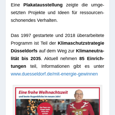
Eine
Pla­kat­aus­stel­lung
zeigte die umge­
setz­ten Pro­jekte und Ideen für res­sour­cen­
scho­nen­des Verhalten.
Das 1997 gestar­tete und 2018 über­ar­bei­tete
Pro­gramm ist Teil der
Kli­ma­schutz­stra­te­gie
Düs­sel­dorfs
auf dem Weg zur
Kli­ma­neu­tra­
li­tät bis 2035
. Aktu­ell neh­men
85 Ein­rich­
tun­gen
teil, Infor­ma­tio­nen gibt es unter
www.duesseldorf.de/mit-energie-gewinnen