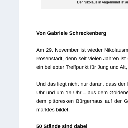
Der Niko­laus in Anger­mund ist 
Von Gabriele Schreckenberg
Am 29. Novem­ber ist wie­der Niko­laus­
Rosen­stadt, denn seit vie­len Jah­ren ist 
ein belieb­ter Treff­punkt für Jung und Alt,
Und das liegt nicht nur daran, dass der 
Uhr und um 19 Uhr – aus dem Gol­de­nen
dem pit­to­res­ken Bür­ger­haus auf der G
mark­tes bildet.
50 Stände sind dabei