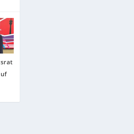
srat
auf