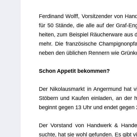
Fer­di­nand Wolff, Vor­sit­zen­der von Ha
für 50 Stände, die alle auf der Graf-Eng
hei­ten, zum Bei­spiel Räu­cher­ware a
mehr. Die fran­zö­si­sche Cham­pi­gnon­pfann
neben den übli­chen Ren­nern wie Grün­koh
Schon Appe­tit bekommen?
Der Niko­laus­markt in Anger­mund hat v
Stö­bern und Kau­fen ein­la­den, an de
beginnt gegen 13 Uhr und endet gegen 
Der Vor­stand von Hand­werk & Han­del,
suchte, hat sie wohl gefun­den. Es gibt vi