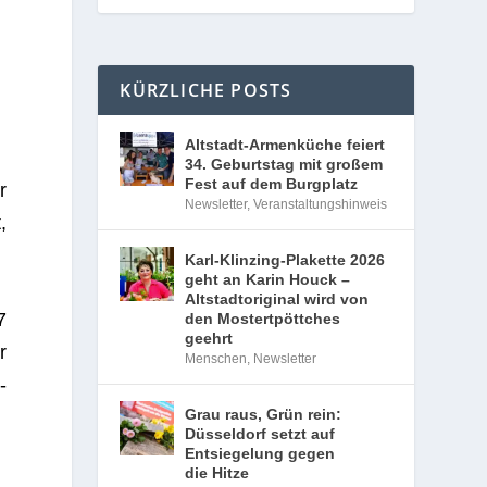
KÜRZLICHE POSTS
Altstadt-Armenküche feiert
34. Geburtstag mit großem
Fest auf dem Burgplatz
r
Newsletter
,
Veranstaltungshinweis
,
Karl-Klinzing-Plakette 2026
geht an Karin Houck –
Altstadtoriginal wird von
7
den Mostertpöttches
geehrt
r
Menschen
,
Newsletter
­
Grau raus, Grün rein:
Düsseldorf setzt auf
Entsiegelung gegen
die Hitze