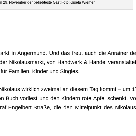
am 29. Novem­ber der belieb­teste Gast Foto: Gisela Wiemer
markt in Anger­mund. Und das freut auch die Anrai­ner de
der Niko­laus­markt, von Hand­werk & Han­del ver­an­stal­tet
 für Fami­lien, Kin­der und Singles.
Niko­laus wirk­lich zwei­mal an die­sem Tag kommt – um 1
 Buch vor­liest und den Kin­dern rote Äpfel schenkt. Vo
raf-Engel­bert-Straße, die den Mit­tel­punkt des Niko­laus