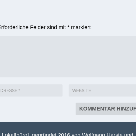
Erforderliche Felder sind mit
*
markiert
 Lokal[büro], gegründet 2016 von Wolfgang Harste und