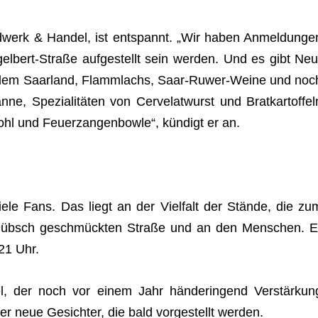
nd­werk & Han­del, ist ent­spannt. „Wir haben Anmel­dun­ge
el­bert-Straße auf­ge­stellt sein wer­den. Und es gibt Neu
us dem Saar­land, Flamm­lachs, Saar-Ruwer-Weine und noc
e, Spe­zia­li­tä­ten von Cer­ve­lat­wurst und Brat­kar­tof­fel
l und Feu­er­zan­gen­bowle“, kün­digt er an.
iele Fans. Das liegt an der Viel­falt der Stände, die zu
r hübsch geschmück­ten Straße und an den Men­schen. E
21 Uhr.
 der noch vor einem Jahr hän­de­rin­gend Ver­stär­kun
er neue Gesich­ter, die bald vor­ge­stellt werden.