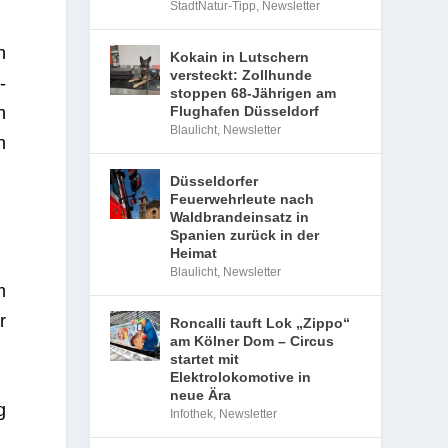
StadtNatur-Tipp
,
Newsletter
n
Kokain in Lutschern
versteckt: Zollhunde
­
stoppen 68-Jährigen am
Flughafen Düsseldorf
h
Blaulicht
,
Newsletter
n
Düsseldorfer
Feuerwehrleute nach
Waldbrandeinsatz in
Spanien zurück in der
Heimat
Blaulicht
,
Newsletter
m
r
Roncalli tauft Lok „Zippo“
am Kölner Dom – Circus
startet mit
Elektrolokomotive in
neue Ära
g
Infothek
,
Newsletter