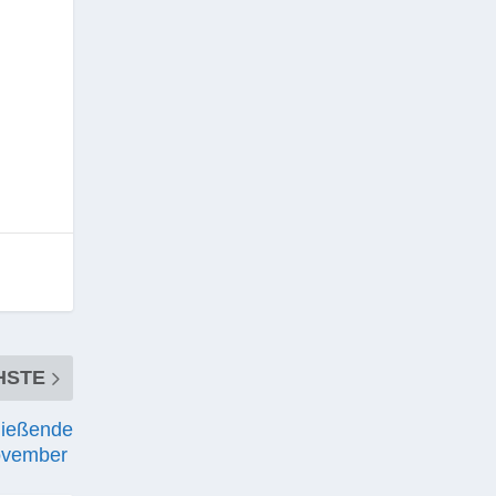
HSTE
ließende
November