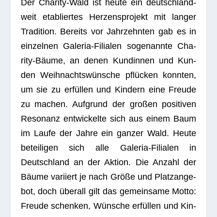
Der Cha­rity-Wald ist heute ein deutsch­land­
weit eta­blier­tes Her­zens­pro­jekt mit lan­ger
Tra­di­tion. Bereits vor Jahr­zehn­ten gab es in
ein­zel­nen Gale­ria-Filia­len soge­nannte Cha­
rity-Bäume, an denen Kun­din­nen und Kun­
den Weih­nachts­wün­sche pflü­cken konn­ten,
um sie zu erfül­len und Kin­dern eine Freude
zu machen. Auf­grund der gro­ßen posi­ti­ven
Reso­nanz ent­wi­ckelte sich aus einem Baum
im Laufe der Jahre ein gan­zer Wald. Heute
betei­li­gen sich alle Gale­ria-Filia­len in
Deutsch­land an der Aktion. Die Anzahl der
Bäume vari­iert je nach Größe und Platz­an­ge­
bot, doch über­all gilt das gemein­same Motto:
Freude schen­ken, Wün­sche erfül­len und Kin­