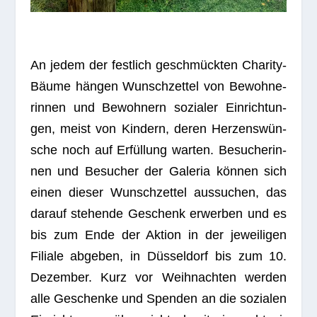
An jedem der fest­lich geschmück­ten Cha­rity-
Bäume hän­gen Wunsch­zet­tel von Bewoh­ne­
rin­nen und Bewoh­nern sozia­ler Ein­rich­tun­
gen, meist von Kin­dern, deren Her­zens­wün­
sche noch auf Erfül­lung war­ten. Besu­che­rin­
nen und Besu­cher der Gale­ria kön­nen sich
einen die­ser Wunsch­zet­tel aus­su­chen, das
dar­auf ste­hende Geschenk erwer­ben und es
bis zum Ende der Aktion in der jewei­li­gen
Filiale abge­ben, in Düs­sel­dorf bis zum 10.
Dezem­ber. Kurz vor Weih­nach­ten wer­den
alle Geschenke und Spen­den an die sozia­len