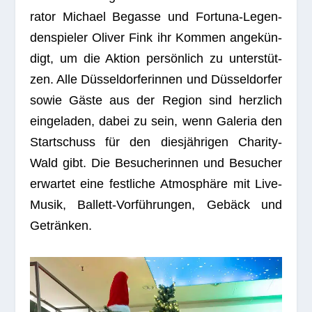
ra­tor Michael Begasse und For­tuna-Legen­
den­spie­ler Oli­ver Fink ihr Kom­men ange­kün­
digt, um die Aktion per­sön­lich zu unter­stüt­
zen. Alle Düs­sel­dor­fe­rin­nen und Düs­sel­dor­fer
sowie Gäste aus der Region sind herz­lich
ein­ge­la­den, dabei zu sein, wenn Gale­ria den
Start­schuss für den dies­jäh­ri­gen Cha­rity-
Wald gibt. Die Besu­che­rin­nen und Besu­cher
erwar­tet eine fest­li­che Atmo­sphäre mit Live-
Musik, Bal­lett-Vor­füh­run­gen, Gebäck und
Getränken.