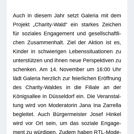
Auch in die­sem Jahr setzt Gale­ria mit dem
Pro­jekt „Cha­rity-Wald“ ein star­kes Zei­chen
für sozia­les Enga­ge­ment und gesell­schaft­li­
chen Zusam­men­halt. Ziel der Aktion ist es,
Kin­der in schwie­ri­gen Lebens­si­tua­tio­nen zu
unter­stüt­zen und ihnen neue Per­spek­ti­ven zu
schen­ken. Am 14. Novem­ber um 16:00 Uhr
lädt Gale­ria herz­lich zur fei­er­li­chen Eröff­nung
des Cha­rity-Wal­des in die Filiale an der
Königs­al­lee in Düs­sel­dorf ein. Die Ver­an­stal­
tung wird von Mode­ra­to­rin Jana Ina Zar­rella
beglei­tet. Auch Bür­ger­meis­ter Josef Hin­kel
wird vor Ort sein, um das soziale Enga­ge­
ment zu wür­di­gen. Zudem haben RTL-Mode­