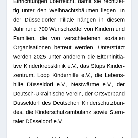
Ein­rich­tun­gen über­reicht, damit sie recht­zei­
tig unter den Weih­nachts­bäu­men lie­gen. In
der Düs­sel­dor­fer Filiale hän­gen in die­sem
Jahr rund 700 Wunsch­zet­tel von Kin­dern und
Fami­lien, die von ver­schie­de­nen sozia­len
Orga­ni­sa­tio­nen betreut wer­den. Unter­stützt
wer­den 2025 unter ande­rem die Eltern­in­itia­
tive Kin­der­krebs­kli­nik e.V., das Stups Kin­der­
zen­trum, Loop Kin­der­hilfe e.V., die Lebens­
hilfe Düs­sel­dorf e.V., Nest­wärme e.V., der
Deutsch-Ukrai­ni­sche Ver­ein, der Orts­ver­band
Düs­sel­dorf des Deut­schen Kin­der­schutz­bun­
des, die Kin­der­schutz­am­bu­lanz sowie Stern­
ta­ler Düs­sel­dorf e.V.