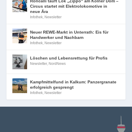
Roncalli tauft Lok „Zippo“ am Kölner Dom –
Circus startet mit Elektrolokomotive in
neue Ära
Infothek
,
Newsletter
Neuer REWE-Markt in Unterrath: Eis für
Handwerker und Nachbarn
Infothek
,
Newsletter
Löschen und Lebensrettung für Profis
Newsletter
,
NordNews
Kampfmittelfund in Kalkum: Panzergranate
erfolgreich gesprengt
Infothek
,
Newsletter