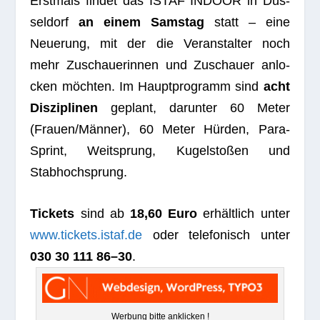
Erst­mals fin­det das ISTAF INDOOR in Düs­
sel­dorf
an einem Sams­tag
statt – eine
Neue­rung, mit der die Ver­an­stal­ter noch
mehr Zuschaue­rin­nen und Zuschauer anlo­
cken möch­ten. Im Haupt­pro­gramm sind
acht
Dis­zi­pli­nen
geplant, dar­un­ter 60 Meter
(Frauen/Männer), 60 Meter Hür­den, Para-
Sprint, Weit­sprung, Kugel­sto­ßen und
Stabhochsprung.
Tickets
sind ab
18,60 Euro
erhält­lich unter
www.tickets.istaf.de
oder tele­fo­nisch unter
030 30 111 86–30
.
Wer­bung bitte anklicken !