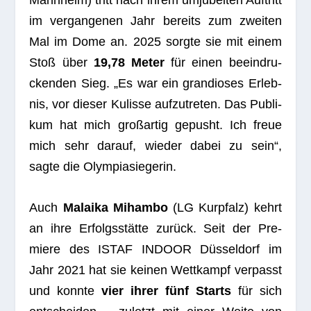
Mann­heim) tritt nach ihrem umju­bel­ten Auf­tritt
im ver­gan­ge­nen Jahr bereits zum zwei­ten
Mal im Dome an. 2025 sorgte sie mit einem
Stoß über
19,78 Meter
für einen beein­dru­
cken­den Sieg. „Es war ein gran­dio­ses Erleb­
nis, vor die­ser Kulisse auf­zu­tre­ten. Das Publi­
kum hat mich groß­ar­tig gepusht. Ich freue
mich sehr dar­auf, wie­der dabei zu sein“,
sagte die Olympiasiegerin.
Auch
Malaika Mihambo
(LG Kur­pfalz) kehrt
an ihre Erfolgs­stätte zurück. Seit der Pre­
miere des ISTAF INDOOR Düs­sel­dorf im
Jahr 2021 hat sie kei­nen Wett­kampf ver­passt
und konnte
vier ihrer fünf Starts
für sich