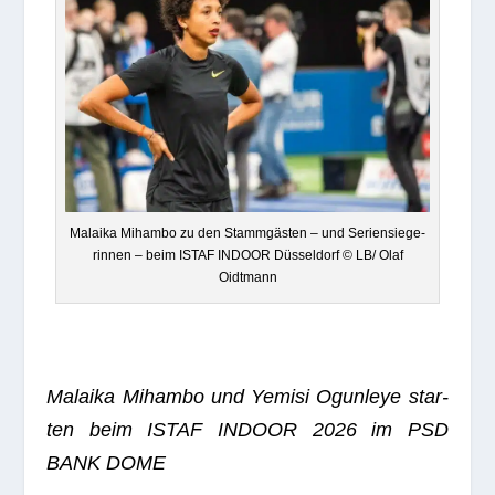
Malaika Mihambo zu den Stamm­gäs­ten – und Seri­en­sie­ge­
rin­nen – beim ISTAF INDOOR Düs­sel­dorf © LB/ Olaf
Oidtmann
Malaika Mihambo und Yemisi Ogun­leye star­
ten beim ISTAF INDOOR 2026 im PSD
BANK DOME