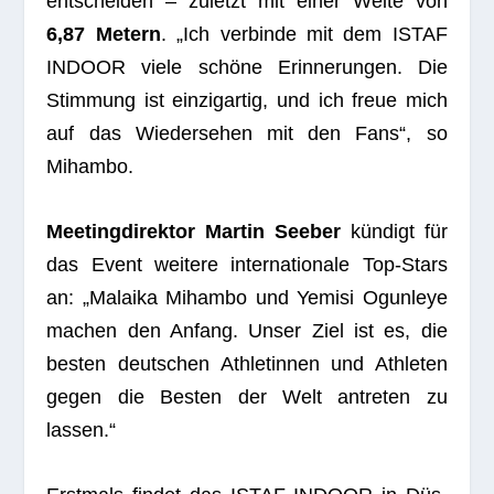
ent­schei­den – zuletzt mit einer Weite von
6,87 Metern
. „Ich ver­binde mit dem ISTAF
INDOOR viele schöne Erin­ne­run­gen. Die
Stim­mung ist ein­zig­ar­tig, und ich freue mich
auf das Wie­der­se­hen mit den Fans“, so
Mihambo.
Mee­ting­di­rek­tor Mar­tin See­ber
kün­digt für
das Event wei­tere inter­na­tio­nale Top-Stars
an: „Malaika Mihambo und Yemisi Ogun­leye
machen den Anfang. Unser Ziel ist es, die
bes­ten deut­schen Ath­le­tin­nen und Ath­le­ten
gegen die Bes­ten der Welt antre­ten zu
lassen.“