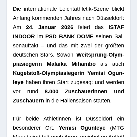
Die inter­na­tio­nale Leicht­ath­le­tik-Szene blickt
Anfang kom­men­den Jah­res nach Düs­sel­dorf:
Am
24. Januar 2026
fei­ert das
ISTAF
INDOOR
im
PSD BANK DOME
sei­nen Sai­
son­auf­takt – und das mit zwei der größ­ten
deut­schen Stars. Sowohl
Weit­sprung-Olym­
pia­sie­ge­rin Malaika Mihambo
als auch
Kugel­stoß-Olym­pia­sie­ge­rin Yemisi Ogun­
leye
haben ihren Start zuge­sagt und wer­den
vor rund
8.000 Zuschaue­rin­nen und
Zuschau­ern
in die Hal­len­sai­son starten.
Für beide Ath­le­tin­nen ist Düs­sel­dorf ein
beson­de­rer Ort.
Yemisi Ogun­leye
(MTG