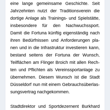
eine lange gemein­same Geschichte. Seit
Jahr­zehn­ten nutzt der Tra­di­ti­ons­ver­ein die
dor­tige Anlage als Trai­nings- und Spiel­stätte,
ins­be­son­dere für den Nach­wuchs­sport.
Damit die For­tuna künf­tig eigen­stän­dig nach
ihren Bedürf­nis­sen und Anfor­de­run­gen pla­
nen und in die Infra­struk­tur inves­tie­ren kann,
bestand sei­tens der For­tuna der Wunsch,
Teil­flä­chen am Flin­ger Broich mit allen Rech­
ten und Pflich­ten als Ver­eins­sport­an­lage zu
über­neh­men. Die­sem Wunsch ist die Stadt
Düs­sel­dorf nun mit einem Gebrauchs­über­las­
sungs­ver­trag nachgekommen.
Stadt­di­rek­tor und Sport­de­zer­nent Burk­hard