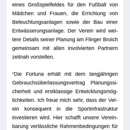
eines Groß­spiel­fel­des für den Fuß­ball von
Mäd­chen und Frauen, die Errich­tung von
Beleuch­tungs­an­la­gen sowie der Bau einer
Ent­wäs­se­rungs­an­lage. Der Ver­ein wird wei­
tere Details sei­ner Pla­nung am Flin­ger Broich
gemein­sam mit allen invol­vier­ten Part­nern
zeit­nah vorstellen.
“Die For­tuna erhält mit dem lang­jäh­ri­gen
Gebrauchs­über­las­sungs­ver­trag Pla­nungs­si­
cher­heit und erst­klas­sige Ent­wick­lungs­mög­
lich­kei­ten. Ich freue mich sehr, dass der Ver­
ein kon­se­quent in die Sport­in­fra­struk­tur
inves­tie­ren wird. Hier schafft unsere Ver­ein­
ba­rung ver­läss­li­che Rah­men­be­din­gun­gen für