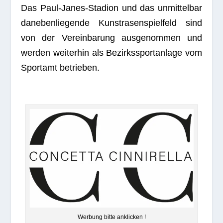
Das Paul-Janes-Sta­dion und das unmit­tel­bar
dane­ben­lie­gende Kunst­ra­sen­spiel­feld sind
von der Ver­ein­ba­rung aus­ge­nom­men und
wer­den wei­ter­hin als Bezirks­sport­an­lage vom
Sport­amt betrieben.
Wer­bung bitte anklicken !