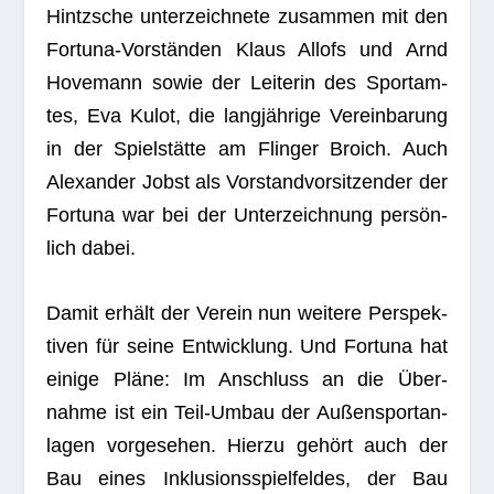
Hintzsche unter­zeich­nete zusam­men mit den
For­tuna-Vor­stän­den Klaus All­ofs und Arnd
Hove­mann sowie der Lei­te­rin des Sport­am­
tes, Eva Kulot, die lang­jäh­rige Ver­ein­ba­rung
in der Spiel­stätte am Flin­ger Broich. Auch
Alex­an­der Jobst als Vor­stand­vor­sit­zen­der der
For­tuna war bei der Unter­zeich­nung per­sön­
lich dabei.
Damit erhält der Ver­ein nun wei­tere Per­spek­
ti­ven für seine Ent­wick­lung. Und For­tuna hat
einige Pläne: Im Anschluss an die Über­
nahme ist ein Teil-Umbau der Außen­sport­an­
la­gen vor­ge­se­hen. Hierzu gehört auch der
Bau eines Inklu­si­ons­spiel­fel­des, der Bau