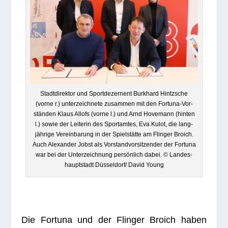
Stadt­di­rek­tor und Sport­de­zer­nent Burk­hard Hintzsche
(vorne r.) unter­zeich­nete zusam­men mit den For­tuna-Vor­
stän­den Klaus All­ofs (vorne l.) und Arnd Hove­mann (hin­ten
l.) sowie der Lei­te­rin des Sport­am­tes, Eva Kulot, die lang­
jäh­rige Ver­ein­ba­rung in der Spiel­stätte am Flin­ger Broich.
Auch Alex­an­der Jobst als Vor­stand­vor­sit­zen­der der For­tuna
war bei der Unter­zeich­nung per­sön­lich dabei. © Lan­des­
haupt­stadt Düsseldorf/ David Young
Die For­tuna und der Flin­ger Broich haben