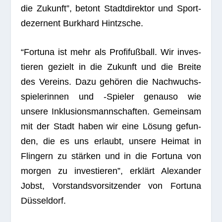
die Zukunft”, betont Stadt­di­rek­tor und Sport­
de­zer­nent Burk­hard Hintzsche.
“For­tuna ist mehr als Pro­fi­fuß­ball. Wir inves­
tie­ren gezielt in die Zukunft und die Breite
des Ver­eins. Dazu gehö­ren die Nach­wuchs­
spie­le­rin­nen und ‑Spie­ler genauso wie
unsere Inklu­si­ons­mann­schaf­ten. Gemein­sam
mit der Stadt haben wir eine Lösung gefun­
den, die es uns erlaubt, unsere Hei­mat in
Flin­gern zu stär­ken und in die For­tuna von
mor­gen zu inves­tie­ren”, erklärt Alex­an­der
Jobst, Vor­stands­vor­sit­zen­der von For­tuna
Düsseldorf.