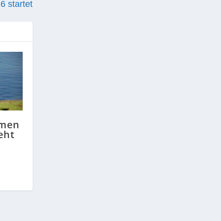
6 startet
men
ieht