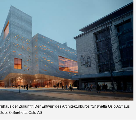
n­haus der Zukunft”: Der Ent­wurf des Archi­tek­tur­bü­ros “Snøhetta Oslo AS” aus
Oslo. © Snøhetta Oslo AS