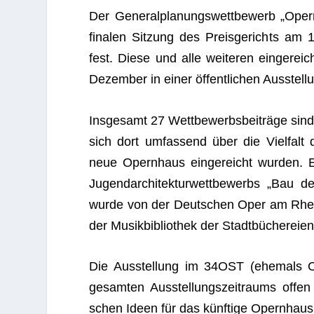
Der Gene­ral­pla­nungs­wett­be­werb „O
fina­len Sit­zung des Preis­ge­richts am
fest. Diese und alle wei­te­ren ein­ge­r
Dezem­ber in einer öffent­li­chen Aus­stel­l
Ins­ge­samt 27 Wett­be­werbs­bei­träge s
sich dort umfas­send über die Viel­falt de
neue Opern­haus ein­ge­reicht wur­den.
Jugend­ar­chi­tek­tur­wett­be­werbs „Bau de
wurde von der Deut­schen Oper am Rhei
der Musik­bi­blio­thek der Stadt­bü­che­reien
Die Aus­stel­lung im 34OST (ehe­mals Con
gesam­ten Aus­stel­lungs­zeit­raums offen
schen Ideen für das künf­tige Opern­haus s