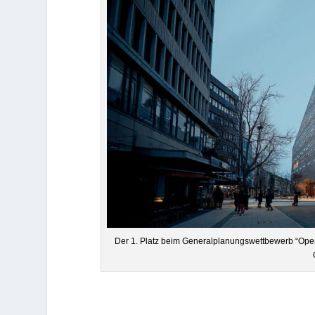
Der 1. Platz beim Gene­ral­pla­nungs­wett­be­werb “Oper