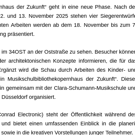
pern­haus der Zukunft“ geht in eine neue Phase. Nach de
 12. und 13. Novem­ber 2025 ste­hen vier Sie­ger­ent­würf
eich­ten Arbei­ten wer­den ab dem 18. Novem­ber bis zum 7
ung präsentiert.
ind im 34OST an der Ost­straße zu sehen. Besu­cher kön­ne
r archi­tek­to­ni­schen Kon­zepte infor­mie­ren, die für da
 Ergänzt wird die Schau durch Arbei­ten des Kin­der- un
in Musik­schul­bi­blio­the­k­o­pern­haus der Zukunft“. Die­se
n gemein­sam mit der Clara-Schu­mann-Musik­schule un
 Düs­sel­dorf organisiert.
­rad Elec­tro­nic) steht der Öffent­lich­keit wäh­rend de
 und bie­tet einen umfas­sen­den Ein­blick in die pla­ne­ri
owie in die krea­ti­ven Vor­stel­lun­gen jun­ger Teilnehmer.