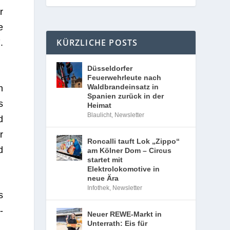
r
e
KÜRZLICHE POSTS
.
Düsseldorfer
Feuerwehrleute nach
Waldbrandeinsatz in
n
Spanien zurück in der
s
Heimat
Blaulicht
,
Newsletter
d
r
Roncalli tauft Lok „Zippo“
d
am Kölner Dom – Circus
startet mit
Elektrolokomotive in
neue Ära
Infothek
,
Newsletter
s
­
Neuer REWE-Markt in
Unterrath: Eis für