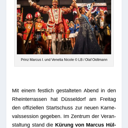
Prinz Mar­cus I. und Vene­tia Nicole © LB / Olaf Oidtmann
Mit einem fest­lich gestal­te­ten Abend in den
Rhein­ter­ras­sen hat Düs­sel­dorf am Frei­tag
den offi­zi­el­len Start­schuss zur neuen Kar­ne­
vals­ses­sion gege­ben. Im Zen­trum der Ver­an­
stal­tung stand die
Kürung von Mar­cus Hül­