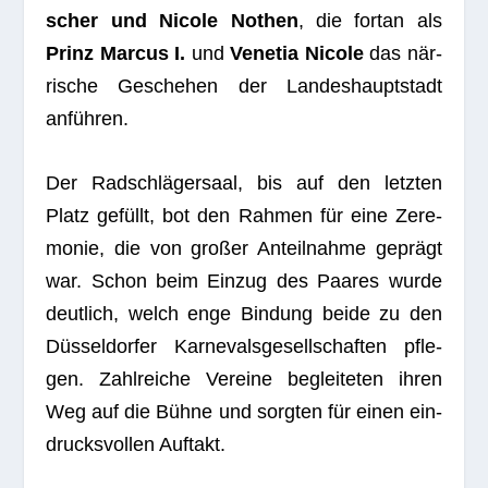
scher und Nicole Not­hen
, die fortan als
Prinz Mar­cus I.
und
Vene­tia Nicole
das när­
ri­sche Gesche­hen der Lan­des­haupt­stadt
anführen.
Der Rad­schlä­ger­saal, bis auf den letz­ten
Platz gefüllt, bot den Rah­men für eine Zere­
mo­nie, die von gro­ßer Anteil­nahme geprägt
war. Schon beim Ein­zug des Paa­res wurde
deut­lich, welch enge Bin­dung beide zu den
Düs­sel­dor­fer Kar­ne­vals­ge­sell­schaf­ten pfle­
gen. Zahl­rei­che Ver­eine beglei­te­ten ihren
Weg auf die Bühne und sorg­ten für einen ein­
drucks­vol­len Auftakt.