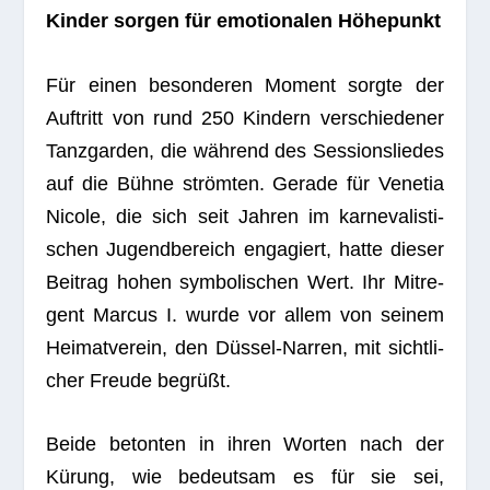
Kin­der sor­gen für emo­tio­na­len Höhepunkt
Für einen beson­de­ren Moment sorgte der
Auf­tritt von rund 250 Kin­dern ver­schie­de­ner
Tanz­gar­den, die wäh­rend des Ses­si­ons­lie­des
auf die Bühne ström­ten. Gerade für Vene­tia
Nicole, die sich seit Jah­ren im kar­ne­va­lis­ti­
schen Jugend­be­reich enga­giert, hatte die­ser
Bei­trag hohen sym­bo­li­schen Wert. Ihr Mit­re­
gent Mar­cus I. wurde vor allem von sei­nem
Hei­mat­ver­ein, den Düs­sel-Nar­ren, mit sicht­li­
cher Freude begrüßt.
Beide beton­ten in ihren Wor­ten nach der
Kürung, wie bedeut­sam es für sie sei,