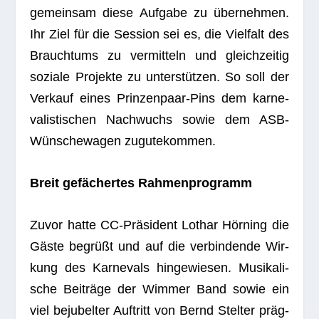
gemein­sam diese Auf­gabe zu über­neh­men.
Ihr Ziel für die Ses­sion sei es, die Viel­falt des
Brauch­tums zu ver­mit­teln und gleich­zei­tig
soziale Pro­jekte zu unter­stüt­zen. So soll der
Ver­kauf eines Prin­zen­paar-Pins dem kar­ne­
va­lis­ti­schen Nach­wuchs sowie dem ASB-
Wün­sche­wa­gen zugutekommen.
Breit gefä­cher­tes Rahmenprogramm
Zuvor hatte CC-Prä­si­dent Lothar Hör­ning die
Gäste begrüßt und auf die ver­bin­dende Wir­
kung des Kar­ne­vals hin­ge­wie­sen. Musi­ka­li­
sche Bei­träge der Wim­mer Band sowie ein
viel beju­bel­ter Auf­tritt von Bernd Stel­ter präg­