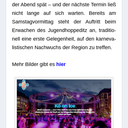
der Abend spät – und der nächste Ter­min ließ
nicht lange auf sich war­ten. Bereits am
Sams­tag­vor­mit­tag steht der Auf­tritt beim
Erwa­chen des Jugend­hop­pe­ditz an, tra­di­tio­
nell eine erste Gele­gen­heit, auf den kar­ne­va­
lis­ti­schen Nach­wuchs der Region zu treffen.
Mehr Bil­der gibt es
hier