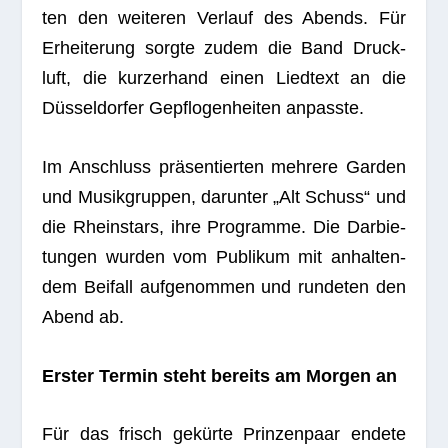
ten den wei­te­ren Ver­lauf des Abends. Für
Erhei­te­rung sorgte zudem die Band Druck­
luft, die kur­zer­hand einen Lied­text an die
Düs­sel­dor­fer Gepflo­gen­hei­ten anpasste.
Im Anschluss prä­sen­tier­ten meh­rere Gar­den
und Musik­grup­pen, dar­un­ter „Alt Schuss“ und
die Rheinstars, ihre Pro­gramme. Die Dar­bie­
tun­gen wur­den vom Publi­kum mit anhal­ten­
dem Bei­fall auf­ge­nom­men und run­de­ten den
Abend ab.
Ers­ter Ter­min steht bereits am Mor­gen an
Für das frisch gekürte Prin­zen­paar endete