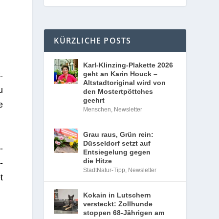
KÜRZLICHE POSTS
Karl-Klinzing-Plakette 2026
geht an Karin Houck –
­
Altstadtoriginal wird von
u
den Mostertpöttches
geehrt
e
Menschen
,
Newsletter
Grau raus, Grün rein:
Düsseldorf setzt auf
­
Entsiegelung gegen
die Hitze
­
StadtNatur-Tipp
,
Newsletter
t
Kokain in Lutschern
versteckt: Zollhunde
stoppen 68-Jährigen am