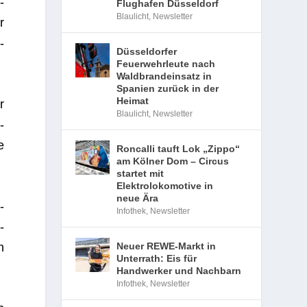
­
Flughafen Düsseldorf
Blaulicht
,
Newsletter
r
­
Düsseldorfer
Feuerwehrleute nach
Waldbrandeinsatz in
Spanien zurück in der
Heimat
r
Blaulicht
,
Newsletter
­
e
Roncalli tauft Lok „Zippo“
am Kölner Dom – Circus
startet mit
Elektrolokomotive in
neue Ära
­
Infothek
,
Newsletter
­
h
Neuer REWE-Markt in
Unterrath: Eis für
Handwerker und Nachbarn
Infothek
,
Newsletter