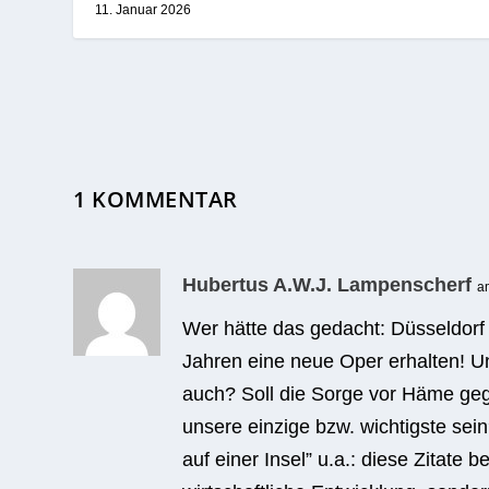
11. Januar 2026
1 KOMMENTAR
Hubertus A.W.J. Lampenscherf
a
Wer hätte das gedacht: Düs­sel­dorf 
Jah­ren eine neue Oper erhal­ten! U
auch? Soll die Sorge vor Häme gegen­
unsere ein­zige bzw. wich­tigste sei
auf einer Insel” u.a.: diese Zitate b