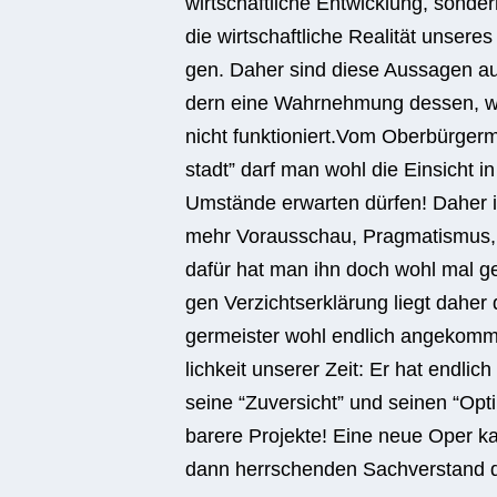
wirt­schaft­li­che Ent­wick­lung, son­de
die wirt­schaft­li­che Rea­li­tät unse­
gen. Daher sind diese Aus­sa­gen auc
dern eine Wahr­neh­mung des­sen, wie
nicht funktioniert.Vom Ober­bür­ger­me
stadt” darf man wohl die Ein­sicht in 
Umstände erwar­ten dür­fen! Daher ist
mehr Vor­aus­schau, Prag­ma­tis­mus, Ei
dafür hat man ihn doch wohl mal gewäh
gen Ver­zichts­er­klä­rung liegt daher
ger­meis­ter wohl end­lich ange­kom­m
lich­keit unse­rer Zeit: Er hat end­lich
seine “Zuver­sicht” und sei­nen “Opti
ba­rere Pro­jekte! Eine neue Oper 
dann herr­schen­den Sach­ver­stand