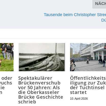
NÄC
Tausende beim Christopher Stree
Dü
 oder
Spektakulärer
Öffentlichkeit
wuchs
Brückenverschub
iligung zur Zu
die
vor 50 Jahren: Als
der Tuchtinsel
en
die Oberkasseler
startet
Brücke Geschichte
10. April 2026
schrieb