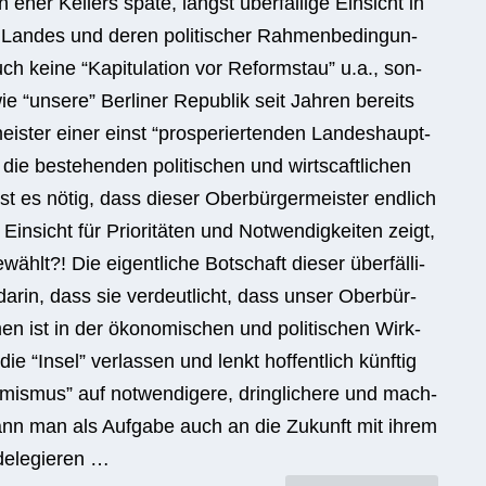
rn eher Kel­lers späte, längst über­fäl­lige Ein­sicht in
res Lan­des und deren poli­ti­scher Rah­men­be­din­gun­
h keine “Kapi­tu­la­tion vor Reform­stau” u.a., son­
 “unsere” Ber­li­ner Repu­blik seit Jah­ren bereits
is­ter einer einst “pro­spe­rier­ten­den Lan­des­haupt­
die bestehen­den poli­ti­schen und wirts­caft­li­chen
 es nötig, dass die­ser Ober­bür­ger­meis­ter end­lich
n­sicht für Prio­ri­tä­ten und Not­wen­dig­kei­ten zeigt,
lt?! Die eigent­li­che Bot­schaft die­ser über­fäl­li­
 darin, dass sie ver­deut­licht, dass unser Ober­bür­
en ist in der öko­no­mi­schen und poli­ti­schen Wirk­
 die “Insel” ver­las­sen und lenkt hof­fent­lich künf­tig
­mis­mus” auf not­wen­di­gere, dring­li­chere und mach­
kann man als Auf­gabe auch an die Zukunft mit ihrem
 delegieren …