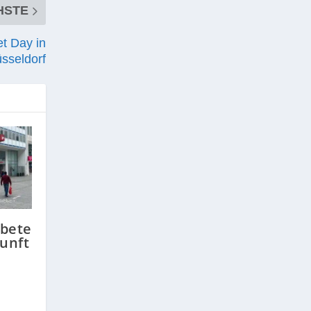
HSTE
t Day in
sseldorf
sbete
kunft