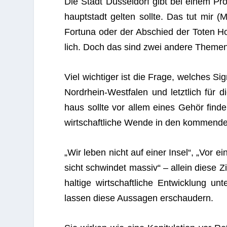
Die Stadt Düs­sel­dorf gibt bei einem Pro­j
haupt­stadt gel­ten sollte. Das tut mir (
For­tuna oder der Abschied der Toten H
lich. Doch das sind zwei andere Themen
Viel wich­ti­ger ist die Frage, wel­ches Sig
Nord­rhein-West­fa­len und letzt­lich fü
haus sollte vor allem eines Gehör fin­den
wirt­schaft­li­che Wende in den kom­men­d
„Wir leben nicht auf einer Insel“, „Vor ein
sicht schwin­det mas­siv“ – allein diese Z
hal­tige wirt­schaft­li­che Ent­wick­lung u
las­sen diese Aus­sa­gen erschaudern.