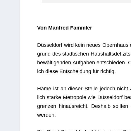
Von Man­fred Fammler
Düs­sel­dorf wird kein neues Opern­haus er
grund des städ­ti­schen Haus­halts­de­fi­zit
bewäl­ti­gen­den Auf­ga­ben ent­schie­den.
ich diese Ent­schei­dung für richtig.
Häme ist an die­ser Stelle jedoch nicht a
lich starke Metro­pole wie Düs­sel­dorf be
gren­zen hin­aus­reicht. Des­halb soll­t
werden.