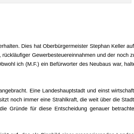
hal­ten. Dies hat Ober­bür­ger­meis­ter Ste­phan Kel­ler auf
s, rück­läu­fi­ger Gewer­be­steu­er­ein­nah­men und der noch z
 Obwohl ich (M.F.) ein Befür­wor­ter des Neu­baus war, halt
nge­bracht. Eine Lan­des­haupt­stadt und einst wirt­schaft
sitzt noch immer eine Strahl­kraft, die weit über die Stadt
en die Gründe für diese Ent­schei­dung genauer betrach­te