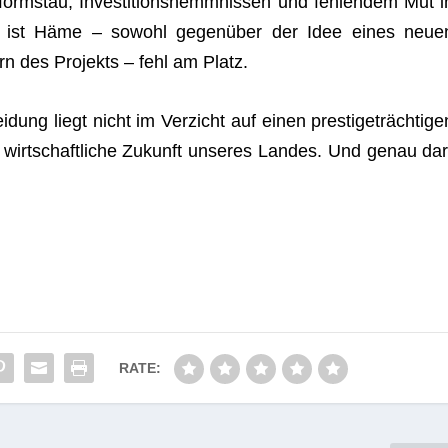
form­stau, Inves­ti­ti­ons­hemm­nis­sen und feh­len­dem Mut i
alb ist Häme – sowohl gegen­über der Idee eines neue
n des Pro­jekts – fehl am Platz.
i­dung liegt nicht im Ver­zicht auf einen pres­ti­ge­träch­ti­ge
 wirt­schaft­li­che Zukunft unse­res Lan­des. Und genau dar
RATE: