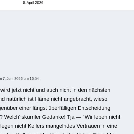
8. April 2026
m 7. Juni 2026 um 16:54
wird jetzt nicht und auch nicht in den nächs­ten
nd natür­lich ist Häme nicht ange­bracht, wieso
über einer längst über­fäl­li­gen Ent­schei­dung
n? Welch’ skur­ri­ler Gedanke! Tja — “Wir leben nicht
ele­gen nicht Kel­lers man­geln­des Ver­trauen in eine