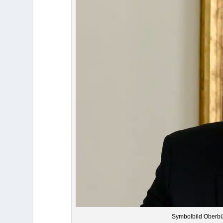
Sym­bol­bild Ober­bü