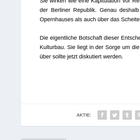
Sie wir­ken wie eine Kapi­tu­la­tion vor Re
der Ber­li­ner Repu­blik. Genau des­h
Opern­hau­ses als auch über das Schei­ter
Die eigent­li­che Bot­schaft die­ser Ent­sche
Kul­tur­bau. Sie liegt in der Sorge um die
über sollte jetzt dis­ku­tiert werden.
AKTIE: