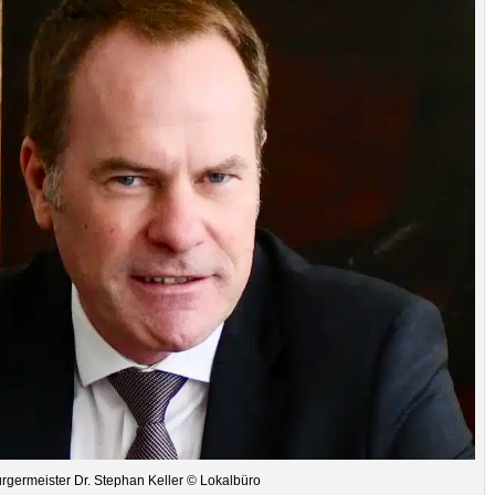
r­ger­meis­ter Dr. Ste­phan Kel­ler © Lokalbüro