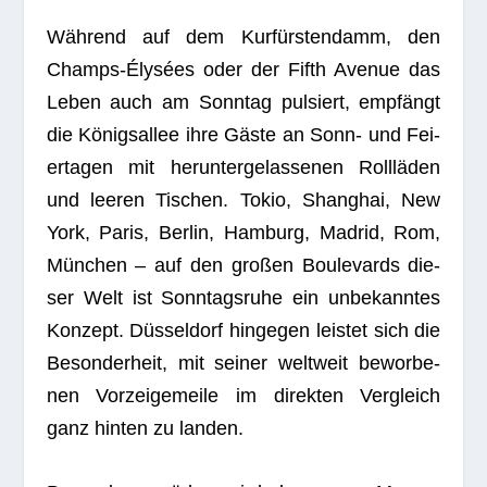
Wäh­rend auf dem Kur­fürs­ten­damm, den
Champs-Ély­sées oder der Fifth Ave­nue das
Leben auch am Sonn­tag pul­siert, emp­fängt
die Königs­al­lee ihre Gäste an Sonn- und Fei­
er­ta­gen mit her­un­ter­ge­las­se­nen Roll­lä­den
und lee­ren Tischen. Tokio, Shang­hai, New
York, Paris, Ber­lin, Ham­burg, Madrid, Rom,
Mün­chen – auf den gro­ßen Bou­le­vards die­
ser Welt ist Sonn­tags­ruhe ein unbe­kann­tes
Kon­zept. Düs­sel­dorf hin­ge­gen leis­tet sich die
Beson­der­heit, mit sei­ner welt­weit bewor­be­
nen Vor­zei­ge­meile im direk­ten Ver­gleich
ganz hin­ten zu landen.