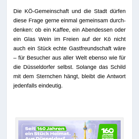
Die KÖ-Gemein­schaft und die Stadt dür­fen
diese Frage gerne ein­mal gemein­sam durch­
den­ken: ob ein Kaf­fee, ein Abend­essen oder
ein Glas Wein im Freien auf der Kö nicht
auch ein Stück echte Gast­freund­schaft wäre
– für Besu­cher aus aller Welt ebenso wie für
die Düs­sel­dor­fer selbst. Solange das Schild
mit dem Stern­chen hängt, bleibt die Ant­wort
jeden­falls eindeutig.