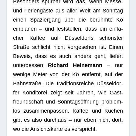
Beson­ders spür­bar wird das, wenn Messe-
und Feri­en­gäste aus aller Welt am Sonn­tag
einen Spa­zier­gang über die berühmte Kö
ein­pla­nen – und fest­stel­len, dass ein ein­fa­
cher Kaf­fee auf Düs­sel­dorfs schöns­ter
Straße schlicht nicht vor­ge­se­hen ist. Einen
Beweis, dass es auch anders geht, lie­fert
unter­des­sen
Richard Hei­ne­mann
– nur
wenige Meter von der Kö ent­fernt, auf der
Bahn­straße. Die tra­di­ti­ons­rei­che Düs­sel­dor­
fer Kon­di­to­rei zeigt seit Jah­ren, wie Gast­
freund­schaft und Sonn­tags­öff­nung pro­blem­
los zusam­men­pas­sen. Kaf­fee und Kuchen
gibt es also durch­aus – nur eben nicht dort,
wo die Ansichts­karte es verspricht.