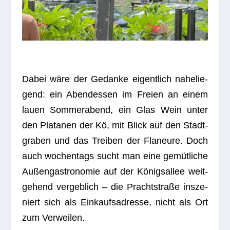
Dabei wäre der Gedanke eigent­lich nahe­lie­
gend: ein Abend­essen im Freien an einem
lauen Som­mer­abend, ein Glas Wein unter
den Pla­ta­nen der Kö, mit Blick auf den Stadt­
gra­ben und das Trei­ben der Fla­neure. Doch
auch wochen­tags sucht man eine gemüt­li­che
Außen­gas­tro­no­mie auf der Königs­al­lee weit­
ge­hend ver­geb­lich – die Pracht­straße insze­
niert sich als Ein­kaufs­adresse, nicht als Ort
zum Verweilen.