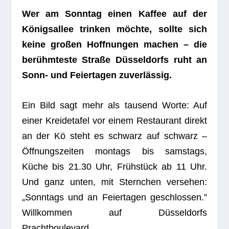
Wer am Sonn­tag einen Kaf­fee auf der
Königs­al­lee trin­ken möchte, sollte sich
keine gro­ßen Hoff­nun­gen machen – die
berühm­teste Straße Düs­sel­dorfs ruht an
Sonn- und Fei­er­ta­gen zuverlässig.
Ein Bild sagt mehr als tau­send Worte: Auf
einer Krei­de­ta­fel vor einem Restau­rant direkt
an der Kö steht es schwarz auf schwarz –
Öff­nungs­zei­ten mon­tags bis sams­tags,
Küche bis 21.30 Uhr, Früh­stück ab 11 Uhr.
Und ganz unten, mit Stern­chen ver­se­hen:
„Sonn­tags und an Fei­er­ta­gen geschlos­sen.”
Will­kom­men auf Düs­sel­dorfs
Prachtboulevard.