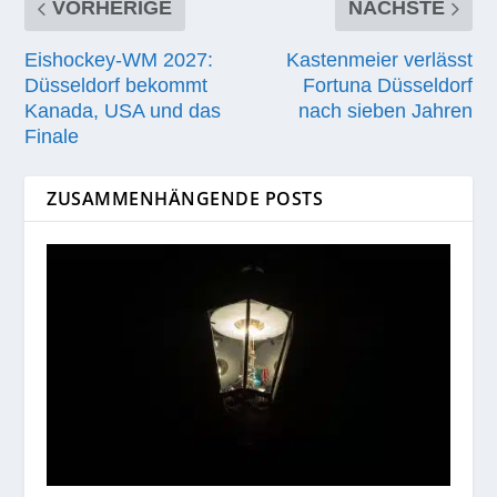
VORHERIGE
NÄCHSTE
Eishockey-WM 2027:
Kastenmeier verlässt
Düsseldorf bekommt
Fortuna Düsseldorf
Kanada, USA und das
nach sieben Jahren
Finale
ZUSAMMENHÄNGENDE POSTS