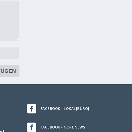

FACEBOOK - LOKAL[BÜRO]

FACEBOOK - NORDNEWS
nd