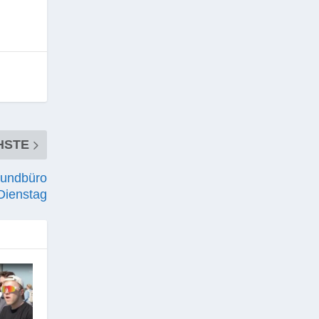
HSTE
Fundbüro
 Dienstag