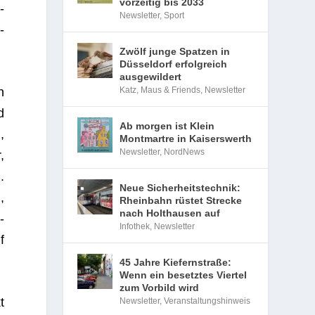
vorzeitig bis 2033
­
Newsletter
,
Sport
­
Zwölf junge Spatzen in
Düsseldorf erfolgreich
ausgewildert
Katz, Maus & Friends
,
Newsletter
n
d
Ab morgen ist Klein
,
Montmartre in Kaiserswerth
Newsletter
,
NordNews
,
.
Neue Sicherheitstechnik:
,
Rheinbahn rüstet Strecke
nach Holthausen auf
­
Infothek
,
Newsletter
f
45 Jahre Kiefernstraße:
Wenn ein besetztes Viertel
zum Vorbild wird
t
Newsletter
,
Veranstaltungshinweis