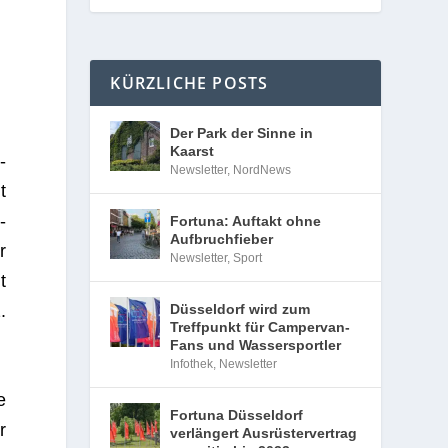
KÜRZLICHE POSTS
Der Park der Sinne in
Kaarst
­
Newsletter
,
NordNews
t
­
Fortuna: Auftakt ohne
Aufbruchfieber
r
Newsletter
,
Sport
t
Düsseldorf wird zum
.
Treffpunkt für Campervan-
Fans und Wassersportler
Infothek
,
Newsletter
e
Fortuna Düsseldorf
r
verlängert Ausrüstervertrag