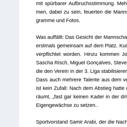
mit spür­ba­rer Auf­bruchs­stim­mung. Me
men, dabei zu sein, feu­er­ten die Mann­
gramme und Fotos.
Was auf­fällt: Das Gesicht der Mann­schaft
erst­mals gemein­sam auf dem Platz. Kurz
ver­pflich­tet wor­den. Hinzu kom­men Jo
Sascha Risch, Miguel Gon­çal­ves, Ste­ven
die den Ver­ein in der 3. Liga sta­bi­li­sie­
Dass auch meh­rere Talente aus dem ver­e
ist kein Zufall: Nach dem Abstieg hatte de
räumt, „fast gar kei­nen Kader in der dr
Eigen­ge­wächse zu set­zen.
.
Sport­vor­stand Samir Arabi, der die Nach­f