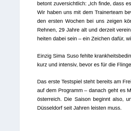
betont zuver­sicht­lich: „Ich finde, da
Wir haben uns mit dem Trai­ner­team bewu
den ers­ten Wochen bei uns zei­gen kön­n
Reh­nen, 29 Jahre alt und der­zeit ver­ein
hei­ten dabei sein – ein Zei­chen dafür, wi
Ein­zig Sima Suso fehlte krank­heits­be­din
kurz und inten­siv, bevor es für die Flin­ge
Das erste Test­spiel steht bereits am Frei
auf dem Pro­gramm – danach geht es Mitte
ös­ter­reich. Die Sai­son beginnt also, un
Düs­sel­dorf seit Jah­ren leis­ten muss.