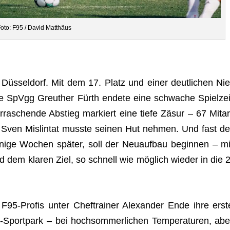
oto: F95 / David Matthäus
Düs­sel­dorf. Mit dem 17. Platz und einer deut­li­chen Nie
ie SpVgg Greu­ther Fürth endete eine schwa­che Spiel­zei
­ra­schende Abstieg mar­kiert eine tiefe Zäsur – 67 Mit­ar
and Sven Mislin­tat musste sei­nen Hut neh­men. Und fast de
ige Wochen spä­ter, soll der Neu­auf­bau begin­nen – mi
em kla­ren Ziel, so schnell wie mög­lich wie­der in die 2
 F95-Pro­fis unter Chef­trai­ner Alex­an­der Ende ihre erst
Sport­park – bei hoch­som­mer­li­chen Tem­pe­ra­tu­ren, abe