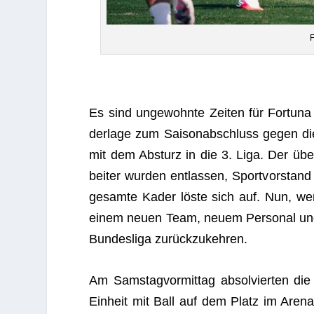
F
Es sind unge­wohnte Zei­ten für For­tuna 
der­lage zum Sai­son­ab­schluss gegen d
mit dem Absturz in die 3. Liga. Der über
bei­ter wur­den ent­las­sen, Sport­vor­st
gesamte Kader löste sich auf. Nun, wen
einem neuen Team, neuem Per­so­nal und d
Bun­des­liga zurückzukehren.
Am Sams­tag­vor­mit­tag absol­vier­ten die
Ein­heit mit Ball auf dem Platz im Arena-