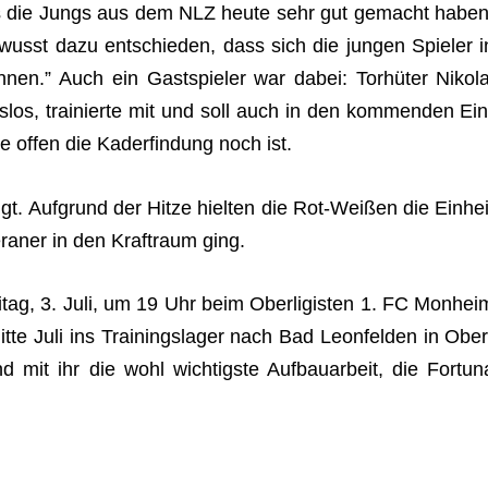
ss es die Jungs aus dem NLZ heute sehr gut gemacht haben
sst dazu ent­schie­den, dass sich die jun­gen Spie­ler i
en.” Auch ein Gast­spie­ler war dabei: Tor­hü­ter Niko­la
s­los, trai­nierte mit und soll auch in den kom­men­den Ein
e offen die Kad­er­fin­dung noch ist.
gt. Auf­grund der Hitze hiel­ten die Rot-Wei­ßen die Ein­hei
­ra­ner in den Kraft­raum ging.
­tag, 3. Juli, um 19 Uhr beim Ober­li­gis­ten 1. FC Mon­hei
 Juli ins Trai­nings­la­ger nach Bad Leon­fel­den in Ober
d mit ihr die wohl wich­tigste Auf­bau­ar­beit, die For­tun