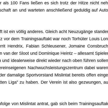
hr als 100 Fans lie­ßen es sich trotz der Hitze nicht neh
schaft an und war­te­ten anschlie­ßend gedul­dig auf Auto
 ist ein völ­lig ande­res. Gleich acht Neu­zu­gänge stan­de
 vor dem Trai­nings­auf­takt war noch Tor­hü­ter Louis Lor
r­rit Hen­drix, Fabian Schleu­se­ner, Jomaine Con­s­bruch
 van der Sloot und Domi­ni­que Heintz – alle­samt Spie­ler
ren und idea­ler­weise direkt wie­der nach oben füh­ren sol­len
ins­ei­ge­nen Nach­wuchs­leis­tungs­zen­trum dabei waren
r dama­lige Sport­vor­stand Mislin­tat bereits offen ein­ge
it­ten Liga” zu haben. Der Ver­ein ist also gezwun­gen, au
olge von Mislin­tat antrat, gab sich beim Trai­nings­auf­tak