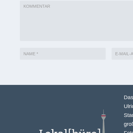
Das
Ulr
Sta
gro
Fot