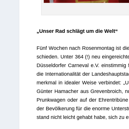
„Unser Rad schlägt um die Welt“
Fünf Wochen nach Rosen­mon­tag ist die
schie­den. Unter 364 (!) neu ein­ge­reich­
Düs­sel­dor­fer Car­ne­val e.V. ein­stim­
die Inter­na­tio­na­li­tät der Lan­des­haupt­
merk­mal in idea­ler Weise ver­bin­det: 
Gün­ter Hama­cher aus Gre­ven­broich,
Prunk­wa­gen oder auf der Ehren­tri­büne 
der Bevöl­ke­rung für die enorme Unter­st
stand nicht leicht gehabt habe, sich zu 