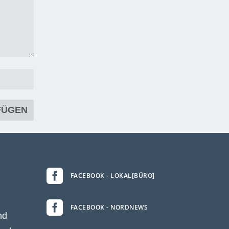

FACEBOOK - LOKAL[BÜRO]

FACEBOOK - NORDNEWS
nd