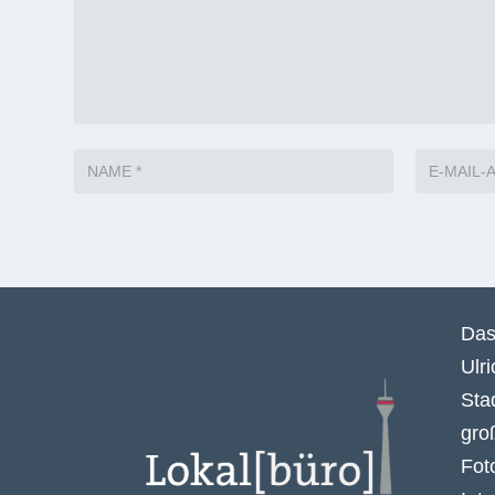
Das
Ulr
Sta
gro
Fot