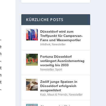
KÜRZLICHE POSTS
Düsseldorf wird zum
Treffpunkt für Campervan-
­
Fans und Wassersportler
Infothek
,
Newsletter
e
n
Fortuna Düsseldorf
­
verlängert Ausrüstervertrag
vorzeitig bis 2033
t
Newsletter
,
Sport
m
t
Zwölf junge Spatzen in
Düsseldorf erfolgreich
­
ausgewildert
Katz, Maus & Friends
,
Newsletter