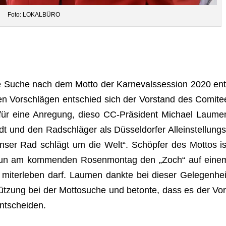
Foto: LOKALBÜRO
 Suche nach dem Motto der Kar­ne­vals­ses­sion 2020 ent
ten Vor­schlä­gen ent­schied sich der Vor­stand des Comi­te
mig für eine Anre­gung, dieso CC-Prä­si­dent Michael Lau­me
stadt und den Rad­schlä­ger als Düs­sel­dor­fer Allein­stel­lungs
„Unser Rad schlägt um die Welt“. Schöp­fer des Mot­tos is
 nun am kom­men­den Rosen­mon­tag den „Zoch“ auf eine
mit­er­le­ben darf. Lau­men dankte bei die­ser Gele­gen­hei
üt­zung bei der Mot­to­su­che und betonte, dass es der Vor
entscheiden.