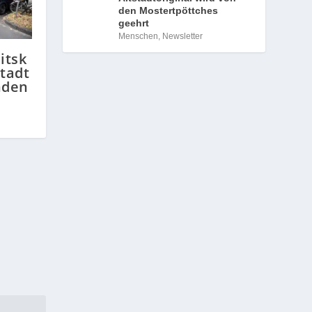
den Mostertpöttches
geehrt
Menschen
,
Newsletter
itsk
Stadt
nden