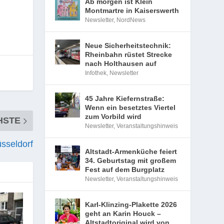
Ab morgen ist Klein
Montmartre in Kaiserswerth
Newsletter
,
NordNews
Neue Sicherheitstechnik:
Rheinbahn rüstet Strecke
nach Holthausen auf
Infothek
,
Newsletter
45 Jahre Kiefernstraße:
Wenn ein besetztes Viertel
zum Vorbild wird
HSTE
Newsletter
,
Veranstaltungshinweis
sseldorf
Altstadt-Armenküche feiert
34. Geburtstag mit großem
Fest auf dem Burgplatz
Newsletter
,
Veranstaltungshinweis
Karl-Klinzing-Plakette 2026
geht an Karin Houck –
Altstadtoriginal wird von