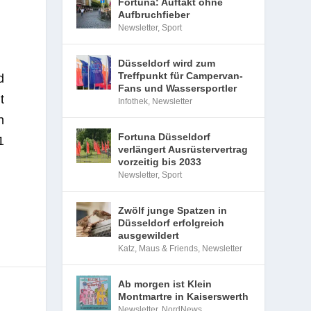
Fortuna: Auftakt ohne
Aufbruchfieber
Newsletter
,
Sport
Düsseldorf wird zum
Treffpunkt für Campervan-
d
Fans und Wassersportler
t
Infothek
,
Newsletter
n
Fortuna Düsseldorf
1
verlängert Ausrüstervertrag
vorzeitig bis 2033
Newsletter
,
Sport
Zwölf junge Spatzen in
Düsseldorf erfolgreich
ausgewildert
Katz, Maus & Friends
,
Newsletter
Ab morgen ist Klein
Montmartre in Kaiserswerth
Newsletter
,
NordNews