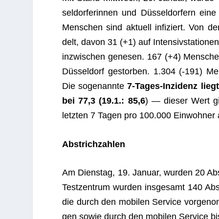
sel­dor­fe­rin­nen und Düs­sel­dor­fern eine
Men­schen sind aktu­ell infi­ziert. Von de
delt, davon 31 (+1) auf Inten­siv­sta­tio­ne
inzwi­schen gene­sen. 167 (+4) Men­schen, 
Düs­sel­dorf gestor­ben. 1.304 (-191) Men
Die soge­nannte
7‑Ta­ges-Inzi­denz lieg
bei 77,3 (19.1.: 85,6
) — die­ser Wert g
letz­ten 7 Tagen pro 100.000 Ein­woh­ner 
Abstrich­zah­len
Am Diens­tag, 19. Januar, wur­den 20 Abstr
Test­zen­trum wur­den ins­ge­samt 140 Ab
die durch den mobi­len Ser­vice vor­ge­no
gen sowie durch den mobi­len Ser­vice b