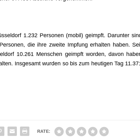
­sel­dorf 1.232 Per­so­nen (mobil) geimpft. Dar­un­ter sin
er­so­nen, die ihre zweite Imp­fung erhal­ten haben. Sei
el­dorf 10.261 Men­schen geimpft wor­den, davon habe
l­ten. Ins­ge­samt wur­den so bis zum heu­ti­gen Tag 11.37
RATE: