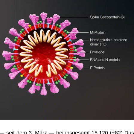
 — seit dem 3. März — bei ins­ge­samt 15.120 (+82) Düs