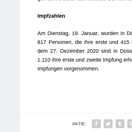
Impf­zah­len
Am Diens­tag, 19. Januar, wur­den in Düs
817 Per­so­nen, die ihre erste und 415 P
dem 27. Dezem­ber 2020 sind in Düs­s
1.110 ihre erste und zweite Imp­fung erha
Imp­fun­gen vorgenommen.
AKTIE: