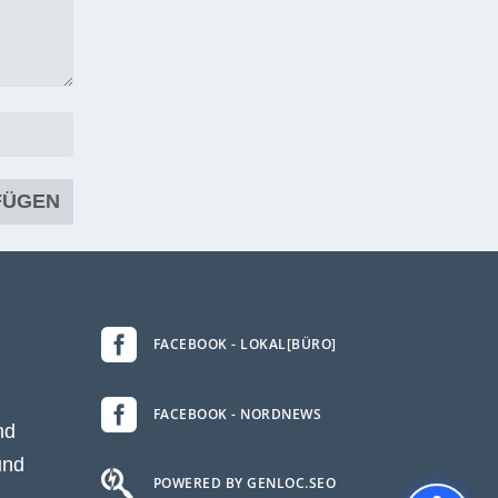

FACEBOOK - LOKAL[BÜRO]

FACEBOOK - NORDNEWS
nd
und

POWERED BY GENLOC.SEO