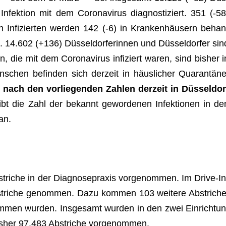
 Infek­tion mit dem Coro­na­vi­rus dia­gnos­ti­ziert. 351 (-58
n Infi­zier­ten wer­den 142 (-6) in Kran­ken­häu­sern behan
n. 14.602 (+136) Düs­sel­dor­fe­rin­nen und Düs­sel­dor­fer sin
die mit dem Coro­na­vi­rus infi­ziert waren, sind bis­her i
­schen befin­den sich der­zeit in häus­li­cher Qua­ran­täne
t nach den vor­lie­gen­den Zah­len der­zeit in Düs­sel­dor
ibt die Zahl der bekannt gewor­de­nen Infek­tio­nen in de
an.
i­che in der Dia­gno­se­pra­xis vor­ge­nom­men. Im Drive-In
stri­che genom­men. Dazu kom­men 103 wei­tere Abstri­che
m­men wur­den. Ins­ge­samt wur­den in den zwei Ein­rich­tun
is­her 97.483 Abstri­che vorgenommen.