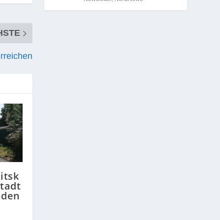
HSTE
erreichen
itsk
Stadt
nden