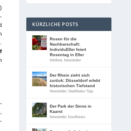
)
­
KÜRZLICHE POSTS
d
n
Rosen für die
.
Nachbarschaft:
IndividuEller feiert
f
Rosentag in Eller
n
Infothek
,
Newsletter
Der Rhein zieht sich
zurück: Düsseldorf erlebt
historischen Tiefstand
Newsletter
,
StadtNatur-Tipp
-
Der Park der Sinne in
Kaarst
,
Newsletter
,
NordNews
­