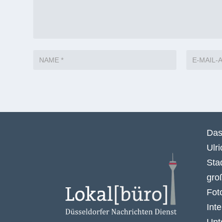
Das
Ulr
Sta
gro
Fot
Int