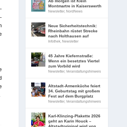
Ab morgen ist Klein
Montmartre in Kaiserswerth
­
Newsletter
,
NordNews
­
n
Neue Sicherheitstechnik:
Rheinbahn rüstet Strecke
e
nach Holthausen auf
Infothek
,
Newsletter
45 Jahre Kiefernstraße:
Wenn ein besetztes Viertel
zum Vorbild wird
e
Newsletter
,
Veranstaltungshinweis
d
Altstadt-Armenküche feiert
e
34. Geburtstag mit großem
.
Fest auf dem Burgplatz
Newsletter
,
Veranstaltungshinweis
Karl-Klinzing-Plakette 2026
geht an Karin Houck –
Altstadtoriginal wird von