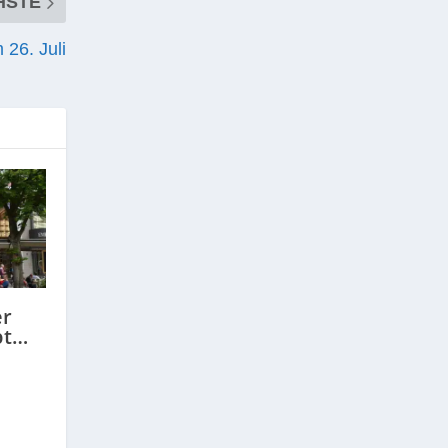
HSTE
 26. Juli
er
pt…