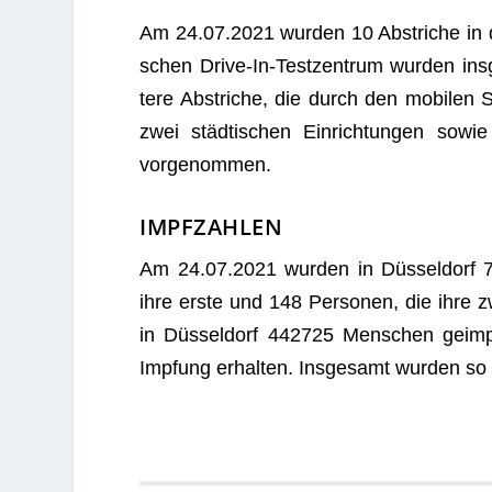
Am 24.07.2021 wur­den 10 Abstri­che in der
schen Drive-In-Test­zen­trum wur­den i
tere Abstri­che, die durch den mobi­len 
zwei städ­ti­schen Ein­rich­tun­gen sow
vorgenommen.
IMPFZAHLEN
Am 24.07.2021 wur­den in Düs­sel­dorf 70
ihre erste und 148 Per­so­nen, die ihre 
in Düs­sel­dorf 442725 Men­schen geim
Imp­fung erhal­ten. Ins­ge­samt wur­den 