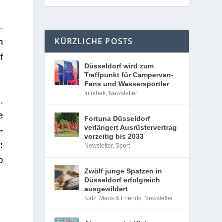
­
KÜRZLICHE POSTS
n
f
Düsseldorf wird zum
Treffpunkt für Campervan-
Fans und Wassersportler
Infothek
,
Newsletter
.
e
Fortuna Düsseldorf
verlängert Ausrüstervertrag
­
vorzeitig bis 2033
:
Newsletter
,
Sport
o
Zwölf junge Spatzen in
Düsseldorf erfolgreich
ausgewildert
Katz, Maus & Friends
,
Newsletter