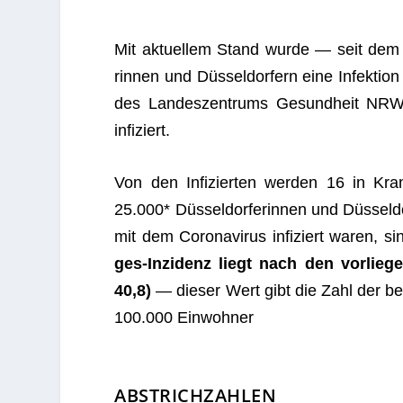
Mit aktu­el­lem Stand wurde — seit dem 
rin­nen und Düs­sel­dor­fern eine Infek­tion 
des Lan­des­zen­trums Gesund­heit NRW 
infiziert.
Von den Infi­zier­ten wer­den 16 in Kran­
25.000* Düs­sel­dor­fe­rin­nen und Düs­sel­
mit dem Coro­na­vi­rus infi­ziert waren, s
ges-Inzi­denz liegt nach den vor­lie­ge
40,8)
— die­ser Wert gibt die Zahl der bek
100.000 Einwohner
ABSTRICHZAHLEN