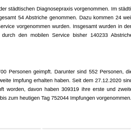
 städ­ti­schen Dia­gno­se­pra­xis vor­ge­nom­men. Im städ­ti
ns­ge­samt 54 Abstri­che genom­men. Dazu kom­men 24 wei
Ser­vice vor­ge­nom­men wur­den. Ins­ge­samt wur­den in de
ie durch den mobi­len Ser­vice bis­her 140233 Abstri­ch
0 Per­so­nen geimpft. Dar­un­ter sind 552 Per­so­nen, di
zweite Imp­fung erhal­ten haben. Seit dem 27.12.2020 sin
pft wor­den, davon haben 309319 ihre erste und zweit
so bis zum heu­ti­gen Tag 752044 Imp­fun­gen vorgenommen