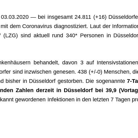
03.03.2020 — bei ins­ge­samt 24.811 (+16) Düs­sel­dor­fe
mit dem Coro­na­vi­rus dia­gnos­ti­ziert. Laut der Infor­ma­tio
(LZG) sind aktu­ell rund 340* Per­so­nen in Düs­sel­dor
ken­häu­sern behan­delt, davon 3 auf Inten­siv­sta­tio­nen
dor­fer sind inzwi­schen gene­sen.
438
(+/-0) Men­schen, di
ind bis­her in Düs­sel­dorf gestor­ben. Die soge­nannte
7‑Ta
n­den Zah­len der­zeit in Düs­sel­dorf bei 39,9 (Vor­tag
annt gewor­de­nen Infek­tio­nen in den letz­ten 7 Tagen pr