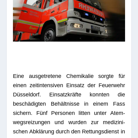
Eine aus­ge­tre­tene Che­mi­ka­lie sorgte für
einen zeit­in­ten­si­ven Ein­satz der Feu­er­wehr
Düs­sel­dorf. Ein­satz­kräfte konn­ten die
beschä­dig­ten Behält­nisse in einem Fass
sichern. Fünf Per­so­nen lit­ten unter Atem­
wegs­rei­zun­gen und wur­den zur medi­zi­ni­
schen Abklä­rung durch den Ret­tungs­dienst in