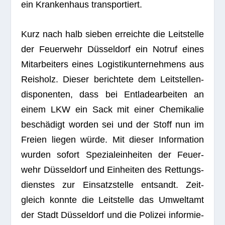
ein Kran­ken­haus transportiert.
Kurz nach halb sie­ben erreichte die Leit­stelle
der Feu­er­wehr Düs­sel­dorf ein Not­ruf eines
Mit­ar­bei­ters eines Logis­tik­un­ter­neh­mens aus
Reis­holz. Die­ser berich­tete dem Leit­stel­len­
dis­po­nen­ten, dass bei Ent­la­de­ar­bei­ten an
einem LKW ein Sack mit einer Che­mi­ka­lie
beschä­digt wor­den sei und der Stoff nun im
Freien lie­gen würde. Mit die­ser Infor­ma­tion
wur­den sofort Spe­zi­al­ein­hei­ten der Feu­er­
wehr Düs­sel­dorf und Ein­hei­ten des Ret­tungs­
diens­tes zur Ein­satz­stelle ent­sandt. Zeit­
gleich konnte die Leit­stelle das Umwelt­amt
der Stadt Düs­sel­dorf und die Poli­zei infor­mie­