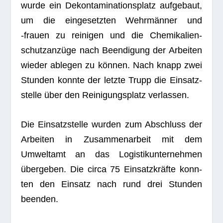
wurde ein Dekon­ta­mi­na­ti­ons­platz auf­ge­baut,
um die ein­ge­setz­ten Wehr­män­ner und
‑frauen zu rei­ni­gen und die Che­mi­ka­li­en­
schutz­an­züge nach Been­di­gung der Arbei­ten
wie­der able­gen zu kön­nen. Nach knapp zwei
Stun­den konnte der letzte Trupp die Ein­satz­
stelle über den Rei­ni­gungs­platz verlassen.
Die Ein­satz­stelle wur­den zum Abschluss der
Arbei­ten in Zusam­men­ar­beit mit dem
Umwelt­amt an das Logis­tik­un­ter­neh­men
über­ge­ben. Die circa 75 Ein­satz­kräfte konn­
ten den Ein­satz nach rund drei Stun­den
beenden.