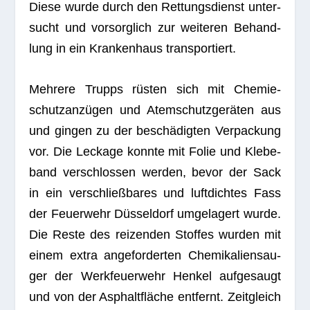
Diese wurde durch den Ret­tungs­dienst unter­
sucht und vor­sorg­lich zur wei­te­ren Behand­
lung in ein Kran­ken­haus transportiert.
Meh­rere Trupps rüs­ten sich mit Che­mie­
schutz­an­zü­gen und Atem­schutz­ge­rä­ten aus
und gin­gen zu der beschä­dig­ten Ver­pa­ckung
vor. Die Leckage konnte mit Folie und Kle­be­
band ver­schlos­sen wer­den, bevor der Sack
in ein ver­schließ­ba­res und luft­dich­tes Fass
der Feu­er­wehr Düs­sel­dorf umge­la­gert wurde.
Die Reste des rei­zen­den Stof­fes wur­den mit
einem extra ange­for­der­ten Che­mi­ka­li­en­sau­
ger der Werk­feu­er­wehr Hen­kel auf­ge­saugt
und von der Asphalt­flä­che ent­fernt. Zeit­gleich