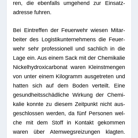
ren, die eben­falls umge­hend zur Ein­satz­
adresse fuhren.
Bei Ein­tref­fen der Feu­er­wehr wie­sen Mit­ar­
bei­ter des Logis­tik­un­ter­neh­mens die Feu­er­
wehr sehr pro­fes­sio­nell und sach­lich in die
Lage ein. Aus einem Sack mit der Che­mi­ka­lie
Nickel­hy­dro­xi­car­bo­nat waren Kleinst­men­gen
von unter einem Kilo­gramm aus­ge­tre­ten und
hat­ten sich auf dem Boden ver­teilt. Eine
gesund­heits­schäd­li­che Wir­kung der Che­mi­
ka­lie konnte zu die­sem Zeit­punkt nicht aus­
ge­schlos­sen wer­den, da fünf Per­so­nen wel­
che mit dem Stoff in Kon­takt gekom­men
waren über Atem­wegs­rei­zun­gen klag­ten.