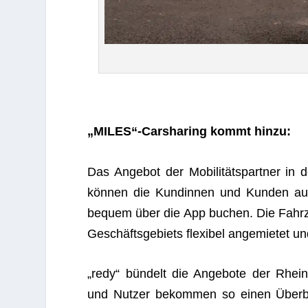
„MILES“-Carsharing kommt hinzu:
Das Ange­bot der Mobi­li­täts­part­ner in
kön­nen die Kun­din­nen und Kun­den a
bequem über die App buchen. Die Fahr­zeu
Geschäfts­ge­biets fle­xi­bel ange­mie­tet u
„redy“ bün­delt die Ange­bote der Rhein­ba
und Nut­zer bekom­men so einen Über­blick