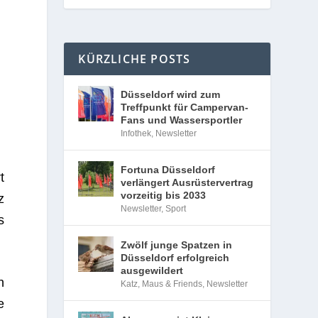
KÜRZLICHE POSTS
Düsseldorf wird zum
Treffpunkt für Campervan-
Fans und Wassersportler
Infothek
,
Newsletter
Fortuna Düsseldorf
t
verlängert Ausrüstervertrag
vorzeitig bis 2033
z
Newsletter
,
Sport
s
Zwölf junge Spatzen in
Düsseldorf erfolgreich
ausgewildert
n
Katz, Maus & Friends
,
Newsletter
e