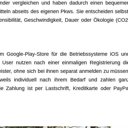
n­an­der ver­glei­chen und haben dadurch einen beque­me
mit­teln abseits des eige­nen Pkws. Sie ent­schei­den selbst
­si­bi­li­tät, Geschwin­dig­keit, Dauer oder Öko­lo­gie (CO
m Google-Play-Store für die Betriebs­sys­teme iOS un
 User nut­zen nach einer ein­ma­li­gen Regis­trie­rung di
leis­ter, ohne sich bei ihnen sepa­rat anmel­den zu müs­sen
jeweils indi­vi­du­ell nach ihrem Bedarf und zah­len gan
Zah­lung ist per Last­schrift, Kre­dit­karte oder Pay­Pa