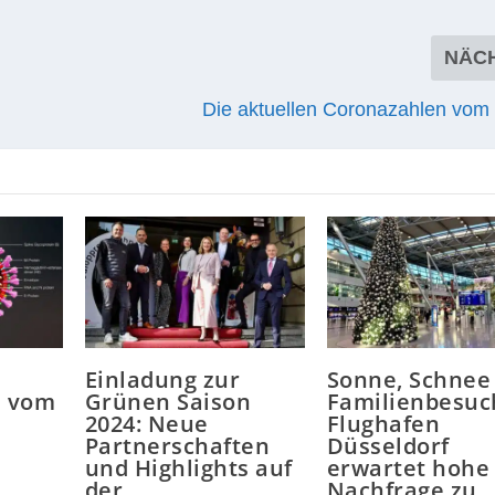
NÄC
Die aktuellen Coronazahlen vom 
Einladung zur
Sonne, Schnee
n vom
Grünen Saison
Familienbesuc
2024: Neue
Flughafen
Partnerschaften
Düsseldorf
und Highlights auf
erwartet hohe
der
Nachfrage zu