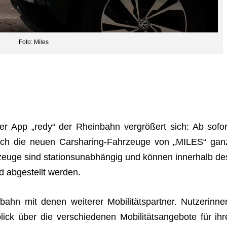
Foto: Miles
 der App „redy“ der Rhein­bahn ver­grö­ßert sich: Ab sofor
uch die neuen Car­sha­ring-Fahr­zeuge von „MILES“ gan
ge sind sta­ti­ons­un­ab­hän­gig und kön­nen inner­halb de
nd abge­stellt werden.
hn mit denen wei­te­rer Mobi­li­täts­part­ner. Nut­ze­rin­ne
 über die ver­schie­de­nen Mobi­li­täts­an­ge­bote für ihr