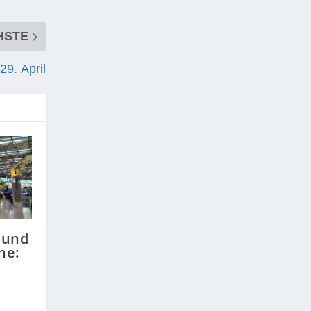
HSTE
29. April
 und
he: