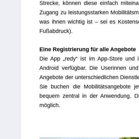
Stre­cke, kön­nen diese ein­fach mit­ei
Zugang zu leis­tungs­star­ken Mobi­li­täts­
was ihnen wich­tig ist – sei es Kos­ten­sen
Fuß­ab­druck).
Eine Regis­trie­rung für alle Angebote
Die App „redy“ ist im App-Store und i
Android ver­füg­bar. Die Use­rin­nen und
Ange­bote der unter­schied­li­chen Dienst­
Sie buchen die Mobi­li­täts­an­ge­bote 
bequem zen­tral in der Anwen­dung. Die 
möglich.