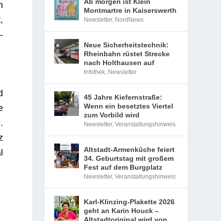
Ab morgen ist Klein
n
Montmartre in Kaiserswerth
,
Newsletter
,
NordNews
2
-
Neue Sicherheitstechnik:
Rheinbahn rüstet Strecke
nach Holthausen auf
Infothek
,
Newsletter
d
45 Jahre Kiefernstraße:
Wenn ein besetztes Viertel
e
zum Vorbild wird
.
Newsletter
,
Veranstaltungshinweis
z
Altstadt-Armenküche feiert
l
34. Geburtstag mit großem
Fest auf dem Burgplatz
Newsletter
,
Veranstaltungshinweis
Karl-Klinzing-Plakette 2026
geht an Karin Houck –
Altstadtoriginal wird von