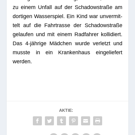
zu einem Unfall auf der Scha­dow­straße am
dor­ti­gen Was­ser­spiel. Ein Kind war unver­mit­
telt auf die Fahr­trasse der Scha­dow­straße
gelau­fen und mit einem Rad­fah­rer kol­li­diert.
Das 4‑jährige Mäd­chen wurde ver­letzt und
musste in ein Kran­ken­haus ein­ge­lie­fert
werden.
AKTIE: