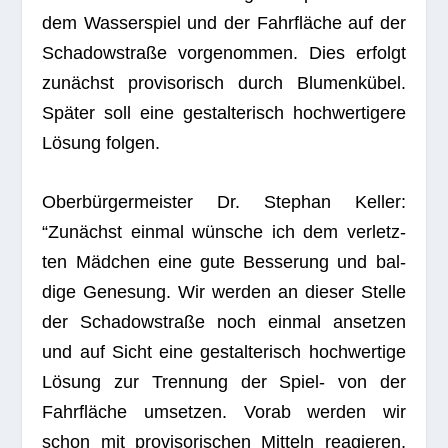
dem Was­ser­spiel und der Fahr­flä­che auf der
Scha­dow­straße vor­ge­nom­men. Dies erfolgt
zunächst pro­vi­so­risch durch Blu­men­kü­bel.
Spä­ter soll eine gestal­te­risch hoch­wer­ti­gere
Lösung folgen.
Ober­bür­ger­meis­ter Dr. Ste­phan Kel­ler:
“Zunächst ein­mal wün­sche ich dem ver­letz­
ten Mäd­chen eine gute Bes­se­rung und bal­
dige Gene­sung. Wir wer­den an die­ser Stelle
der Scha­dow­straße noch ein­mal anset­zen
und auf Sicht eine gestal­te­risch hoch­wer­tige
Lösung zur Tren­nung der Spiel- von der
Fahr­flä­che umset­zen. Vorab wer­den wir
schon mit pro­vi­so­ri­schen Mit­teln reagie­ren,