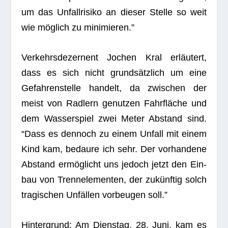
um das Unfall­ri­siko an die­ser Stelle so weit
wie mög­lich zu minimieren.”
Ver­kehrs­de­zer­nent Jochen Kral erläu­tert,
dass es sich nicht grund­sätz­lich um eine
Gefah­ren­stelle han­delt, da zwi­schen der
meist von Rad­lern genut­zen Fahr­flä­che und
dem Was­ser­spiel zwei Meter Abstand sind.
“Dass es den­noch zu einem Unfall mit einem
Kind kam, bedaure ich sehr. Der vor­han­dene
Abstand ermög­licht uns jedoch jetzt den Ein­
bau von Trenn­ele­men­ten, der zukünf­tig solch
tra­gi­schen Unfäl­len vor­beu­gen soll.”
Hin­ter­grund: Am Diens­tag, 28. Juni, kam es