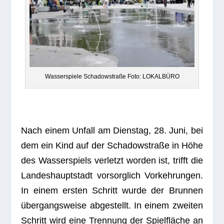
Was­ser­spiele Scha­dow­straße Foto: LOKALBÜRO
Nach einem Unfall am Diens­tag, 28. Juni, bei
dem ein Kind auf der Scha­dow­straße in Höhe
des Was­ser­spiels ver­letzt wor­den ist, trifft die
Lan­des­haupt­stadt vor­sorg­lich Vor­keh­run­gen.
In einem ers­ten Schritt wurde der Brun­nen
über­gangs­weise abge­stellt. In einem zwei­ten
Schritt wird eine Tren­nung der Spiel­flä­che an