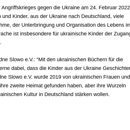
en Angriffs­krie­ges gegen die Ukraine am 24. Februar 202
n und Kin­der, aus der Ukraine nach Deutsch­land, viele
hme, der Unter­brin­gung und Orga­ni­sa­tion des Lebens i
­che ist ins­be­son­dere für ukrai­ni­sche Kin­der der Zugan
.
idne Slowo e.V.: “Mit den ukrai­ni­schen Büchern für die
r gerne dabei, dass die Kin­der aus der Ukraine Geschich­te
 Ridne Slowo e.V. wurde 2019 von ukrai­ni­schen Frauen un
 ihre zweite Hei­mat gefun­den haben, aber ihre Wur­zeln
i­ni­schen Kul­tur in Deutsch­land stär­ken wollen.