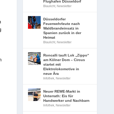
Flughafen Düsseldorf
2
Blaulicht
,
Newsletter
Düsseldorfer
m
Feuerwehrleute nach
Waldbrandeinsatz in
g
Spanien zurück in der
Heimat
Blaulicht
,
Newsletter
Roncalli tauft Lok „Zippo“
n
am Kölner Dom – Circus
startet mit
d
Elektrolokomotive in
neue Ära
Infothek
,
Newsletter
Neuer REWE-Markt in
Unterrath: Eis für
Handwerker und Nachbarn
Infothek
,
Newsletter