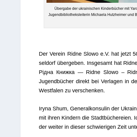
Über­gabe der ukrai­ni­schen Kin­der­bü­cher mit Yar
Jugend­bi­blio­theks­lei­te­rin Michaela Hutz­hei­mer und
Der Ver­ein Ridne Slowo e.V. hat jetzt 50 
sel­dorf über­ge­ben. Ins­ge­samt hat Ri
Рідна Книжка — Ridne Slowo – Ridna K
Jugend­bü­cher direkt bei Ver­la­gen in d
West­fa­len zu verschenken.
Iryna Shum, Gene­ral­kon­su­lin der Ukrain
mit ihren Kin­dern die Stadt­bü­che­reien
der wei­ter in die­ser schwie­ri­gen Zeit un