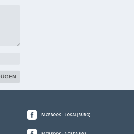

FACEBOOK - LOKAL[BÜRO]

FACEBOOK - NORDNEWS