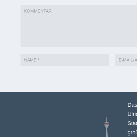
Das
Ulr
Sta
gro