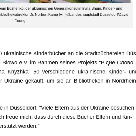
o­mir Boz­henko, der ukrai­ni­schen Gene­ral­kon­su­lin Iryna Shum, Kin­der- und
 Biblio­theks­di­rek­tor Dr. Nor­bert Kamp (v.l.),©Landeshauptstadt Düsseldorf/David
Young
ukrai­ni­sche Kin­der­bü­cher an die Stadt­bü­che­reien Düs
dne Slowo e.V. im Rah­men sei­nes Pro­jekts “Рідне Слово 
nyzhka” 50 ver­schie­dene ukrai­ni­sche Kin­der- un
er Ukraine gekauft, um sie an Biblio­the­ken in Nord­rhein
e in Düs­sel­dorf: “Viele Eltern aus der Ukraine besu­chen
. Ich freue mich, dass durch diese Bücher Eltern und Kin­
ter­stützt werden.”