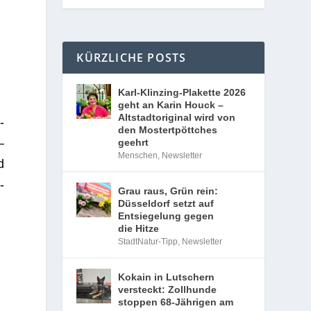
KÜRZLICHE POSTS
Karl-Klinzing-Plakette 2026
geht an Karin Houck –
Altstadtoriginal wird von
­
den Mostertpöttches
–
geehrt
Menschen
,
Newsletter
d
-
Grau raus, Grün rein:
Düsseldorf setzt auf
Entsiegelung gegen
die Hitze
StadtNatur-Tipp
,
Newsletter
Kokain in Lutschern
versteckt: Zollhunde
stoppen 68-Jährigen am