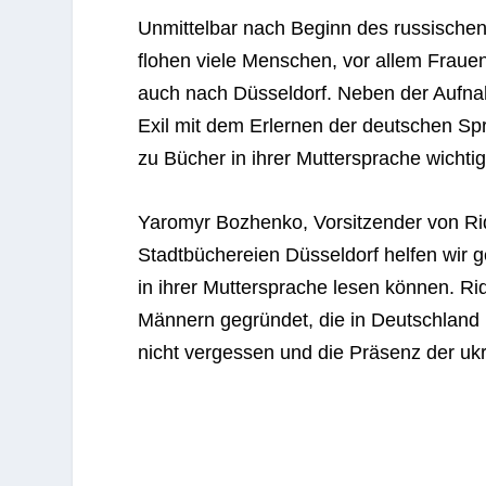
Unmit­tel­bar nach Beginn des rus­si­sch
flo­hen viele Men­schen, vor allem Fraue
auch nach Düs­sel­dorf. Neben der Auf­na
Exil mit dem Erler­nen der deut­schen Spra
zu Bücher in ihrer Mut­ter­spra­che wichtig
Yaro­myr Boz­henko, Vor­sit­zen­der von R
Stadt­bü­che­reien Düs­sel­dorf hel­fen wi
in ihrer Mut­ter­spra­che lesen kön­nen.
Män­nern gegrün­det, die in Deutsch­land
nicht ver­ges­sen und die Prä­senz der ukra