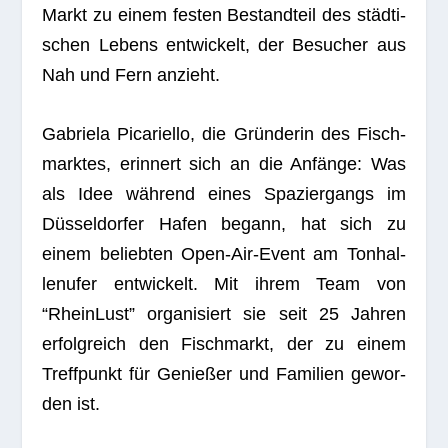
Markt zu einem fes­ten Bestand­teil des städ­ti­
schen Lebens ent­wi­ckelt, der Besu­cher aus
Nah und Fern anzieht.
Gabriela Pica­ri­ello, die Grün­de­rin des Fisch­
mark­tes, erin­nert sich an die Anfänge: Was
als Idee wäh­rend eines Spa­zier­gangs im
Düs­sel­dor­fer Hafen begann, hat sich zu
einem belieb­ten Open-Air-Event am Ton­hal­
len­ufer ent­wi­ckelt. Mit ihrem Team von
“Rhein­Lust” orga­ni­siert sie seit 25 Jah­ren
erfolg­reich den Fisch­markt, der zu einem
Treff­punkt für Genie­ßer und Fami­lien gewor­
den ist.