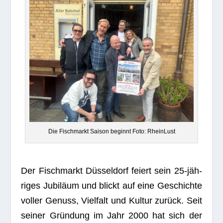
Die Fisch­markt Sai­son beginnt Foto: RheinLust
Der Fisch­markt Düs­sel­dorf fei­ert sein 25-jäh­
ri­ges Jubi­läum und blickt auf eine Geschichte
vol­ler Genuss, Viel­falt und Kul­tur zurück. Seit
sei­ner Grün­dung im Jahr 2000 hat sich der