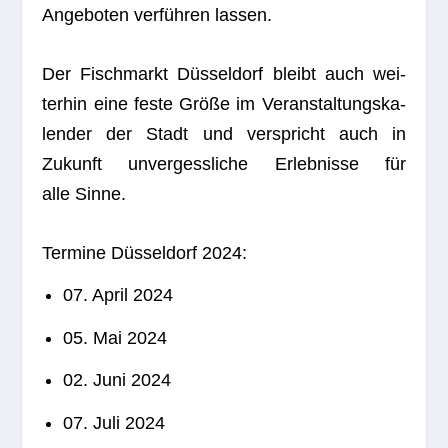
Ange­bo­ten ver­füh­ren lassen.
Der Fisch­markt Düs­sel­dorf bleibt auch wei­
ter­hin eine feste Größe im Ver­an­stal­tungs­ka­
len­der der Stadt und ver­spricht auch in
Zukunft unver­gess­li­che Erleb­nisse für
alle Sinne.
Ter­mine Düs­sel­dorf 2024:
07. April 2024
05. Mai 2024
02. Juni 2024
07. Juli 2024