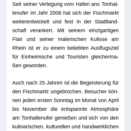
Seit sei­ner Ver­le­gung vom Hafen ans Ton­hal­
len­ufer im Jahr 2006 hat sich der Fisch­markt
wei­ter­ent­wi­ckelt und fest in der Stadt­land­
schaft ver­an­kert. Mit sei­nem ein­zig­ar­ti­gen
Flair und sei­ner male­ri­schen Kulisse am
Rhein ist er zu einem belieb­ten Aus­flugs­ziel
für Ein­hei­mi­sche und Tou­ris­ten glei­cher­ma­
ßen geworden.
Auch nach 25 Jah­ren ist die Begeis­te­rung für
den Fisch­markt unge­bro­chen. Besu­cher kön­
nen jeden ers­ten Sonn­tag im Monat von April
bis Novem­ber die ent­spannte Atmo­sphäre
am Ton­hal­len­ufer genie­ßen und sich von den
kuli­na­ri­schen, kul­tu­rel­len und hand­werk­li­chen