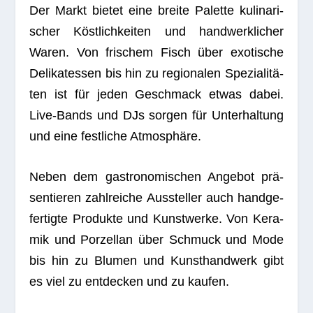
Der Markt bie­tet eine breite Palette kuli­na­ri­
scher Köst­lich­kei­ten und hand­werk­li­cher
Waren. Von fri­schem Fisch über exo­ti­sche
Deli­ka­tes­sen bis hin zu regio­na­len Spe­zia­li­tä­
ten ist für jeden Geschmack etwas dabei.
Live-Bands und DJs sor­gen für Unter­hal­tung
und eine fest­li­che Atmosphäre.
Neben dem gas­tro­no­mi­schen Ange­bot prä­
sen­tie­ren zahl­rei­che Aus­stel­ler auch hand­ge­
fer­tigte Pro­dukte und Kunst­werke. Von Kera­
mik und Por­zel­lan über Schmuck und Mode
bis hin zu Blu­men und Kunst­hand­werk gibt
es viel zu ent­de­cken und zu kaufen.