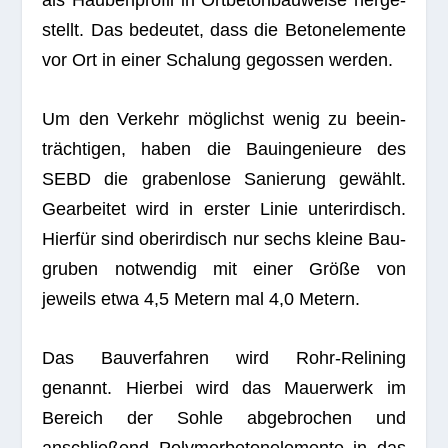
als Hau­ben­pro­fil in Ort­be­ton­bau­weise her­ge­
stellt. Das bedeu­tet, dass die Beton­ele­mente
vor Ort in einer Scha­lung gegos­sen werden.
Um den Ver­kehr mög­lichst wenig zu beein­
träch­ti­gen, haben die Bau­in­ge­nieure des
SEBD die gra­ben­lose Sanie­rung gewählt.
Gear­bei­tet wird in ers­ter Linie unter­ir­disch.
Hier­für sind ober­ir­disch nur sechs kleine Bau­
gru­ben not­wen­dig mit einer Größe von
jeweils etwa 4,5 Metern mal 4,0 Metern.
Das Bau­ver­fah­ren wird Rohr-Reli­ning
genannt. Hier­bei wird das Mau­er­werk im
Bereich der Sohle abge­bro­chen und
anschlie­ßend Poly­mer­be­ton­ele­mente in das