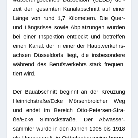
zeit den gesam­ten Kanal­ab­schnitt auf einer
Länge von rund 1,7 Kilo­me­tern. Die Quer-
und Längs­risse sowie Abplat­zun­gen wur­den
bei einer Inspek­tion ent­deckt und betref­fen
einen Kanal, der in einer der Haupt­ver­kehrs­
ach­sen Düs­sel­dorfs liegt, die ins­be­son­dere
wäh­rend des Berufs­ver­kehrs stark fre­quen­
tiert wird.
Der Bau­ab­schnitt beginnt an der Kreu­zung
Heinrichstraße/Ecke Mör­sen­broi­cher Weg
und endet im Bereich Otto-Peter­sen-Stra­
ße/E­cke Sim­rock­straße. Der Abwas­ser­
samm­ler wurde in den Jah­ren 1905 bis 1918