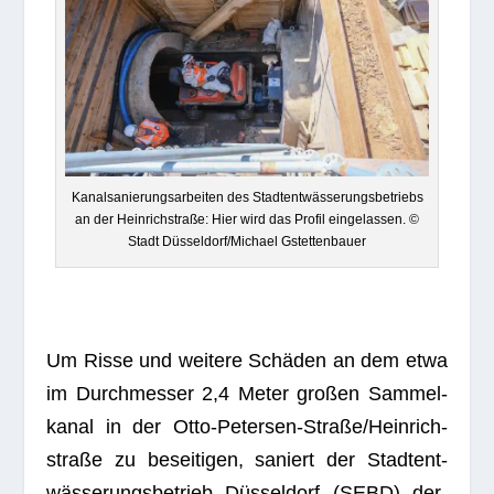
Kanal­sa­nie­rungs­ar­bei­ten des Stadt­ent­wäs­se­rungs­be­triebs
an der Hein­rich­straße: Hier wird das Pro­fil ein­ge­las­sen. ©
Stadt Düsseldorf/Michael Gstettenbauer
Um Risse und wei­tere Schä­den an dem etwa
im Durch­mes­ser 2,4 Meter gro­ßen Sam­mel­
ka­nal in der Otto-Peter­sen-Stra­ße/Hein­rich­
straße zu besei­ti­gen, saniert der Stadt­ent­
wäs­se­rungs­be­trieb Düs­sel­dorf (SEBD) der­