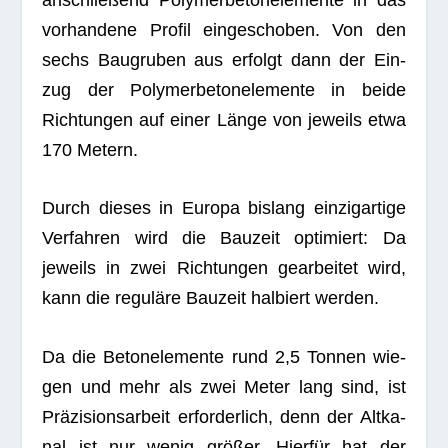
vor­han­dene Pro­fil ein­ge­scho­ben. Von den
sechs Bau­gru­ben aus erfolgt dann der Ein­
zug der Poly­mer­be­ton­ele­mente in beide
Rich­tun­gen auf einer Länge von jeweils etwa
170 Metern.
Durch die­ses in Europa bis­lang ein­zig­ar­tige
Ver­fah­ren wird die Bau­zeit opti­miert: Da
jeweils in zwei Rich­tun­gen gear­bei­tet wird,
kann die regu­läre Bau­zeit hal­biert werden.
Da die Beton­ele­mente rund 2,5 Ton­nen wie­
gen und mehr als zwei Meter lang sind, ist
Prä­zi­si­ons­ar­beit erfor­der­lich, denn der Alt­ka­
nal ist nur wenig grö­ßer. Hier­für hat der