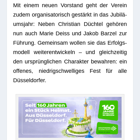
Mit einem neuen Vor­stand geht der Ver­ein
zudem orga­ni­sa­to­risch gestärkt in das Jubi­lä­
ums­jahr: Neben Chris­tian Düch­tel gehö­ren
nun auch Marie Deiss und Jakob Bar­zel zur
Füh­rung. Gemein­sam wol­len sie das Erfolgs­
mo­dell wei­ter­ent­wi­ckeln – und gleich­zei­tig
den ursprüng­li­chen Cha­rak­ter bewah­ren: ein
offe­nes, nied­rig­schwel­li­ges Fest für alle
Düsseldorfer.