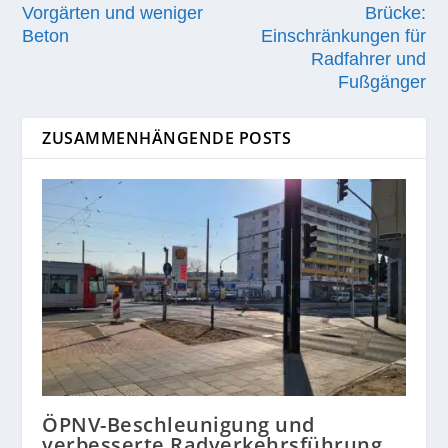
Vorgärten und weniger
Brücke:
Beton
Einschränkungen für
Radfahrer und
Fußgänger
ZUSAMMENHÄNGENDE POSTS
ÖPNV-Beschleunigung und
verbesserte Radverkehrsführung