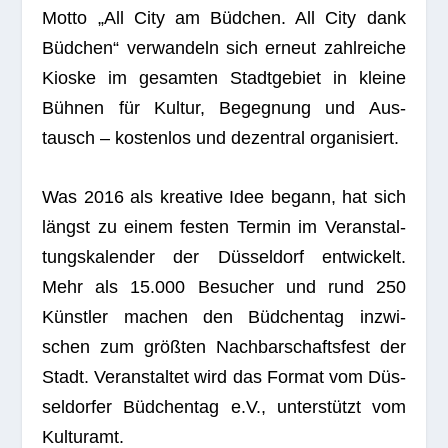
Motto „All City am Büd­chen. All City dank
Büd­chen“ ver­wan­deln sich erneut zahl­rei­che
Kioske im gesam­ten Stadt­ge­biet in kleine
Büh­nen für Kul­tur, Begeg­nung und Aus­
tausch – kos­ten­los und dezen­tral organisiert.
Was 2016 als krea­tive Idee begann, hat sich
längst zu einem fes­ten Ter­min im Ver­an­stal­
tungs­ka­len­der der
Düs­sel­dorf
ent­wi­ckelt.
Mehr als 15.000 Besu­cher und rund 250
Künst­ler machen den Büd­chen­tag inzwi­
schen zum größ­ten Nach­bar­schafts­fest der
Stadt. Ver­an­stal­tet wird das For­mat vom
Düs­
sel­dor­fer Büd­chen­tag e.V.
, unter­stützt vom
Kulturamt.