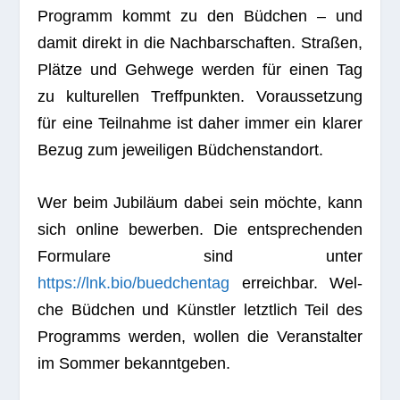
Pro­gramm kommt zu den Büd­chen – und
damit direkt in die Nach­bar­schaf­ten. Stra­ßen,
Plätze und Geh­wege wer­den für einen Tag
zu kul­tu­rel­len Treff­punk­ten. Vor­aus­set­zung
für eine Teil­nahme ist daher immer ein kla­rer
Bezug zum jewei­li­gen Büdchenstandort.
Wer beim Jubi­läum dabei sein möchte, kann
sich online bewer­ben. Die ent­spre­chen­den
For­mu­lare sind unter
https://lnk.bio/buedchentag
erreich­bar. Wel­
che Büd­chen und Künst­ler letzt­lich Teil des
Pro­gramms wer­den, wol­len die Ver­an­stal­ter
im Som­mer bekanntgeben.