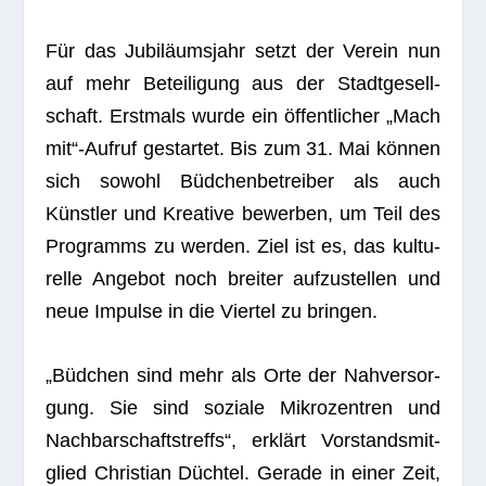
Für das Jubi­lä­ums­jahr setzt der Ver­ein nun
auf mehr Betei­li­gung aus der Stadt­ge­sell­
schaft. Erst­mals wurde ein öffent­li­cher „Mach
mit“-Aufruf gestar­tet. Bis zum 31. Mai kön­nen
sich sowohl Büd­chen­be­trei­ber als auch
Künst­ler und Krea­tive bewer­ben, um Teil des
Pro­gramms zu wer­den. Ziel ist es, das kul­tu­
relle Ange­bot noch brei­ter auf­zu­stel­len und
neue Impulse in die Vier­tel zu bringen.
„Büd­chen sind mehr als Orte der Nah­ver­sor­
gung. Sie sind soziale Mikro­zen­tren und
Nach­bar­schafts­treffs“, erklärt Vor­stands­mit­
glied Chris­tian Düch­tel. Gerade in einer Zeit,