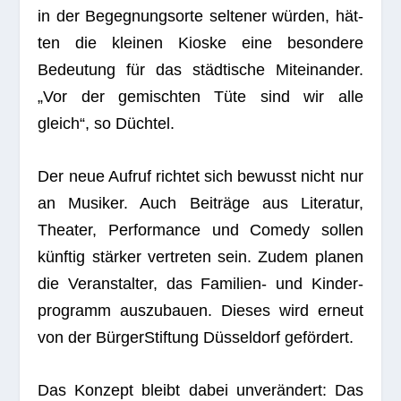
in der Begeg­nungs­orte sel­te­ner wür­den, hät­
ten die klei­nen Kioske eine beson­dere
Bedeu­tung für das städ­ti­sche Mit­ein­an­der.
„Vor der gemisch­ten Tüte sind wir alle
gleich“, so Düchtel.
Der neue Auf­ruf rich­tet sich bewusst nicht nur
an Musi­ker. Auch Bei­träge aus Lite­ra­tur,
Thea­ter, Per­for­mance und Comedy sol­len
künf­tig stär­ker ver­tre­ten sein. Zudem pla­nen
die Ver­an­stal­ter, das Fami­lien- und Kin­der­
pro­gramm aus­zu­bauen. Die­ses wird erneut
von der
Bür­ger­Stif­tung Düs­sel­dorf
gefördert.
Das Kon­zept bleibt dabei unver­än­dert: Das