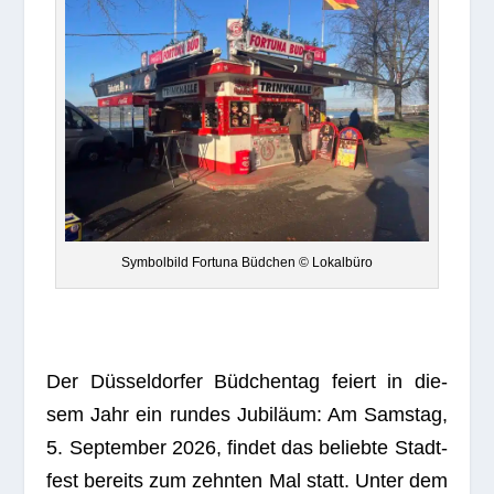
Sym­bol­bild For­tuna Büd­chen © Lokalbüro
Der Düs­sel­dor­fer Büd­chen­tag fei­ert in die­
sem Jahr ein run­des Jubi­läum: Am Sams­tag,
5. Sep­tem­ber 2026, fin­det das beliebte Stadt­
fest bereits zum zehn­ten Mal statt. Unter dem