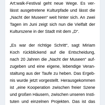
Art:walk-Festival geht neue Wege. Es ver­
lässt aus­ge­tre­tene Kul­tur­pfade und lässt die
„Nacht der Museen“ weit hin­ter sich. An zwei
Tagen im Juni zeigt sich nun die Viel­falt der
Kul­tur­szene in der Stadt mit dem „D“.
„Es war der rich­tige Schritt“, sagt Miriam
Koch rück­bli­ckend auf die Ent­schei­dung,
nach 20 Jah­ren die „Nacht der Museen“ auf­
zu­ge­ben und eine eigene, leben­dige Ver­an­
stal­tung aus der Taufe zu heben. Das Ergeb­
nis wurde jetzt vor­ge­stellt. Her­aus­ge­kom­men
ist „eine Koope­ra­tion zwi­schen freier Szene
und gro­ßen Häu­sern, zwi­schen unse­ren Insti­
tu­ten und ein­zel­nen Pro­jek­ten. Das ist das