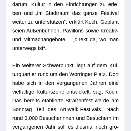
darum, Kul­tur in den Ein­rich­tun­gen zu erle­
ben und „im Stadt­raum das ganze Fes­ti­val
wei­ter zu unter­stüt­zen“, erklärt Koch. Geplant
seien Außen­büh­nen, Pavil­lons sowie Krea­tiv-
und Mit­ma­ch­an­ge­bote – „direkt da, wo man
unter­wegs ist“.
Ein wei­te­rer Schwer­punkt liegt auf dem Kul­
tur­quar­tier rund um den Worrin­ger Platz. Dort
habe sich in den ver­gan­ge­nen Jah­ren eine
viel­fäl­tige Kul­tur­szene ent­wi­ckelt, sagt Koch.
Das bereits eta­blierte Stra­ßen­fest werde am
Sonn­tag Teil des Art:walk-Festivals. Nach
rund 3.000 Besu­che­rin­nen und Besu­chern im
ver­gan­ge­nen Jahr soll es dies­mal noch grö­