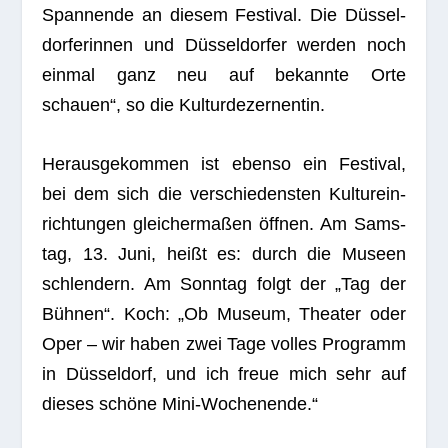
Span­nende an die­sem Fes­ti­val. Die Düs­sel­
dor­fe­rin­nen und Düs­sel­dor­fer wer­den noch
ein­mal ganz neu auf bekannte Orte
schauen“, so die Kulturdezernentin.
Her­aus­ge­kom­men ist ebenso ein Fes­ti­val,
bei dem sich die ver­schie­dens­ten Kul­tur­ein­
rich­tun­gen glei­cher­ma­ßen öff­nen. Am Sams­
tag, 13. Juni, heißt es: durch die Museen
schlen­dern. Am Sonn­tag folgt der „Tag der
Büh­nen“. Koch: „Ob Museum, Thea­ter oder
Oper – wir haben zwei Tage vol­les Pro­gramm
in Düs­sel­dorf, und ich freue mich sehr auf
die­ses schöne Mini-Wochenende.“