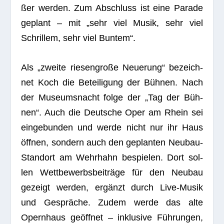
ßer wer­den. Zum Abschluss ist eine Parade
geplant – mit „sehr viel Musik, sehr viel
Schril­lem, sehr viel Buntem“.
Als „zweite rie­sen­große Neue­rung“ bezeich­
net Koch die Betei­li­gung der Büh­nen. Nach
der Muse­ums­nacht folge der „Tag der Büh­
nen“. Auch die Deut­sche Oper am Rhein sei
ein­ge­bun­den und werde nicht nur ihr Haus
öff­nen, son­dern auch den geplan­ten Neu­bau-
Stand­ort am Wehr­hahn bespie­len. Dort sol­
len Wett­be­werbs­bei­träge für den Neu­bau
gezeigt wer­den, ergänzt durch Live-Musik
und Gesprä­che. Zudem werde das alte
Opern­haus geöff­net – inklu­sive Füh­run­gen,