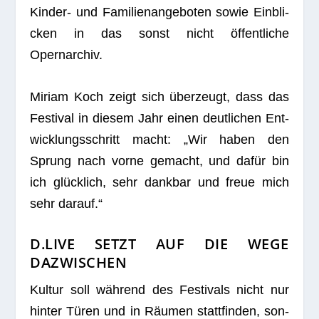
Kin­der- und Fami­li­en­an­ge­bo­ten sowie Ein­bli­
cken in das sonst nicht öffent­li­che
Opernarchiv.
Miriam Koch zeigt sich über­zeugt, dass das
Fes­ti­val in die­sem Jahr einen deut­li­chen Ent­
wick­lungs­schritt macht: „Wir haben den
Sprung nach vorne gemacht, und dafür bin
ich glück­lich, sehr dank­bar und freue mich
sehr darauf.“
D.LIVE SETZT AUF DIE WEGE
DAZWISCHEN
Kul­tur soll wäh­rend des Fes­ti­vals nicht nur
hin­ter Türen und in Räu­men statt­fin­den, son­