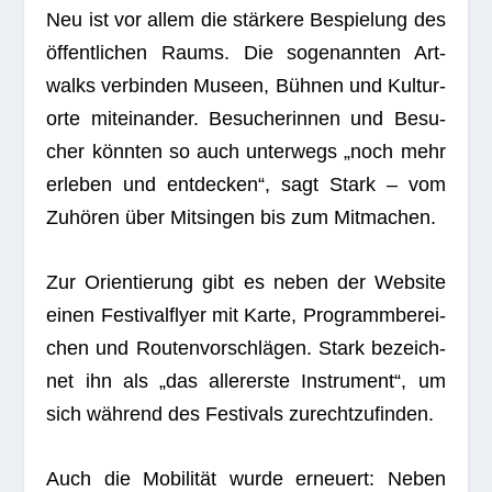
Neu ist vor allem die stär­kere Bespie­lung des
öffent­li­chen Raums. Die soge­nann­ten Art­
walks ver­bin­den Museen, Büh­nen und Kul­tur­
orte mit­ein­an­der. Besu­che­rin­nen und Besu­
cher könn­ten so auch unter­wegs „noch mehr
erle­ben und ent­de­cken“, sagt Stark – vom
Zuhö­ren über Mit­sin­gen bis zum Mitmachen.
Zur Ori­en­tie­rung gibt es neben der Web­site
einen Fes­ti­val­flyer mit Karte, Pro­gramm­be­rei­
chen und Rou­ten­vor­schlä­gen. Stark bezeich­
net ihn als „das aller­erste Instru­ment“, um
sich wäh­rend des Fes­ti­vals zurechtzufinden.
Auch die Mobi­li­tät wurde erneu­ert: Neben