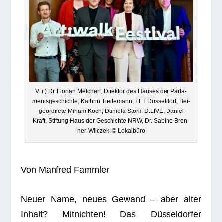
V. r.) Dr. Flo­rian Mel­ch­ert, Direk­tor des Hau­ses der Par­la­
ments­ge­schichte, Kath­rin Tie­de­mann, FFT Düs­sel­dorf, Bei­
geord­nete Miriam Koch, Daniela Stork, D.LIVE, Daniel
Kraft, Stif­tung Haus der Geschichte NRW, Dr. Sabine Bren­
ner-Wilc­zek, © Lokalbüro
Von Man­fred Fammler
Neuer Name, neues Gewand – aber alter
Inhalt? Mit­nich­ten! Das Düs­sel­dor­fer