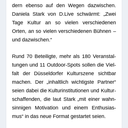
dern ebenso auf den Wegen dazwi­schen.
Daniela Stark von D.Live schwärmt: „Zwei
Tage Kul­tur an so vie­len ver­schie­de­nen
Orten, an so vie­len ver­schie­de­nen Büh­nen –
und dazwischen.“
Rund 70 Betei­ligte, mehr als 180 Ver­an­stal­
tun­gen und 11 Out­door-Spots sol­len die Viel­
falt der Düs­sel­dor­fer Kul­tur­szene sicht­bar
machen. Der „inhalt­lich wich­tigste Part­ner“
seien dabei die Kul­tur­in­sti­tu­tio­nen und Kul­tur­
schaf­fen­den, die laut Stark „mit einer wahn­
sin­ni­gen Moti­va­tion und einem Enthu­si­as­
mus“ in das neue For­mat gestar­tet seien.