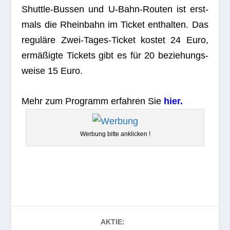
Shut­tle-Bus­sen und U‑Bahn-Rou­ten ist erst­
mals die Rhein­bahn im Ticket ent­hal­ten. Das
regu­läre Zwei-Tages-Ticket kos­tet 24 Euro,
ermä­ßigte Tickets gibt es für 20 bezie­hungs­
weise 15 Euro.
Mehr zum Pro­gramm erfah­ren Sie
hier.
Wer­bung bitte anklicken !
AKTIE: