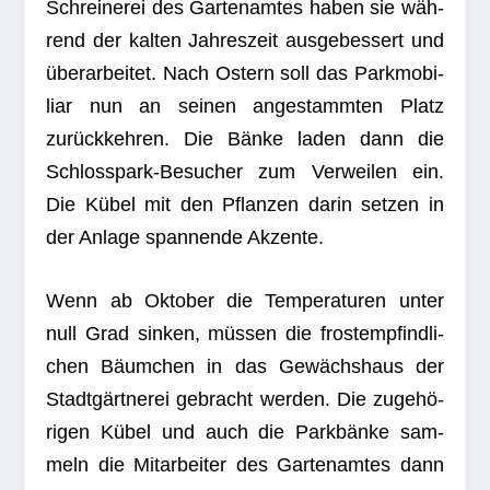
Schrei­ne­rei des Gar­ten­am­tes haben sie wäh­
rend der kal­ten Jah­res­zeit aus­ge­bes­sert und
über­ar­bei­tet. Nach Ostern soll das Park­mo­bi­
liar nun an sei­nen ange­stamm­ten Platz
zurück­keh­ren. Die Bänke laden dann die
Schloss­park-Besu­cher zum Ver­wei­len ein.
Die Kübel mit den Pflan­zen darin set­zen in
der Anlage span­nende Akzente.
Wenn ab Okto­ber die Tem­pe­ra­tu­ren unter
null Grad sin­ken, müs­sen die frost­emp­find­li­
chen Bäum­chen in das Gewächs­haus der
Stadt­gärt­ne­rei gebracht wer­den. Die zuge­hö­
ri­gen Kübel und auch die Park­bänke sam­
meln die Mit­ar­bei­ter des Gar­ten­am­tes dann