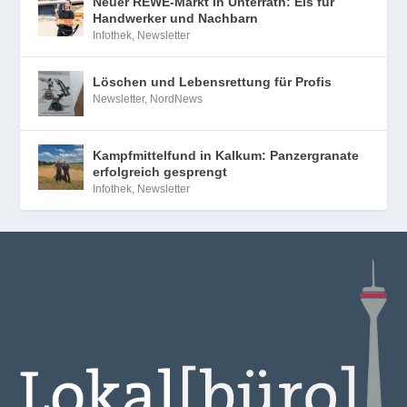
Neuer REWE-Markt in Unterrath: Eis für
Handwerker und Nachbarn
Infothek
,
Newsletter
Löschen und Lebensrettung für Profis
Newsletter
,
NordNews
Kampfmittelfund in Kalkum: Panzergranate
erfolgreich gesprengt
Infothek
,
Newsletter