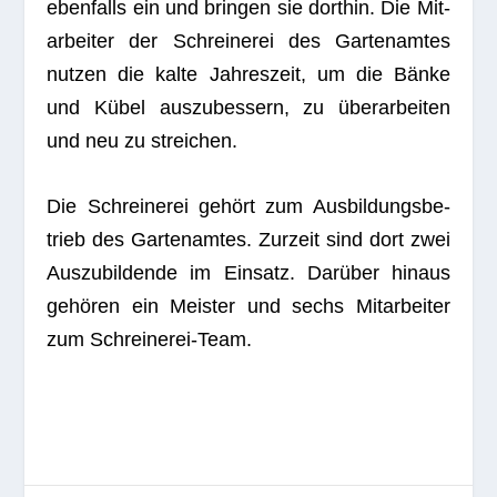
eben­falls ein und brin­gen sie dort­hin. Die Mit­
ar­bei­ter der Schrei­ne­rei des Gar­ten­am­tes
nut­zen die kalte Jah­res­zeit, um die Bänke
und Kübel aus­zu­bes­sern, zu über­ar­bei­ten
und neu zu streichen.
Die Schrei­ne­rei gehört zum Aus­bil­dungs­be­
trieb des Gar­ten­am­tes. Zur­zeit sind dort zwei
Aus­zu­bil­dende im Ein­satz. Dar­über hin­aus
gehö­ren ein Meis­ter und sechs Mit­ar­bei­ter
zum Schreinerei-Team.