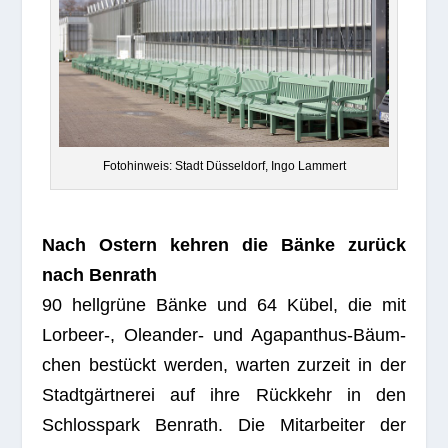
Foto­hin­weis: Stadt Düs­sel­dorf, Ingo Lammert
Nach Ostern keh­ren die Bänke zurück
nach Benrath
90 hell­grüne Bänke und 64 Kübel, die mit
Lorbeer‑, Ole­an­der- und Aga­pan­thus-Bäum­
chen bestückt wer­den, war­ten zur­zeit in der
Stadt­gärt­ne­rei auf ihre Rück­kehr in den
Schloss­park Ben­rath. Die Mit­ar­bei­ter der