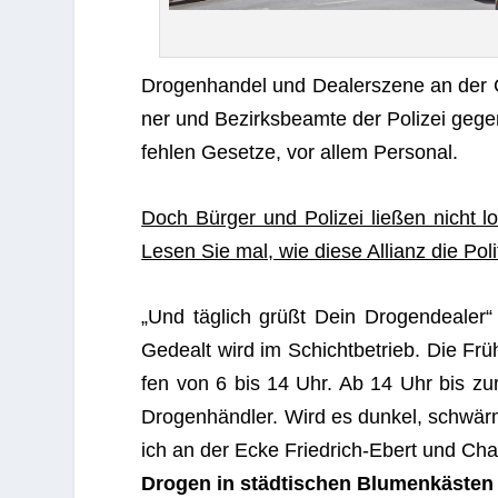
Dro­gen­han­del und Dea­ler­szene an der C
ner und Bezirks­be­amte der Poli­zei gege
feh­len Gesetze, vor allem Personal.
Doch Bürger und Poli­zei lie­ßen nicht lo
Lesen Sie mal, wie diese Alli­anz die Pol
„Und täglich grüßt Dein Dro­gen­dea­le
Gedealt wird im Schicht­be­trieb. Die Fru
fen von 6 bis 14 Uhr. Ab 14 Uhr bis zur 
Drogenhändler. Wird es dun­kel, schwä
ich an der Ecke Fried­rich-Ebert und Char­
Dro­gen in städtischen Blumenkästen