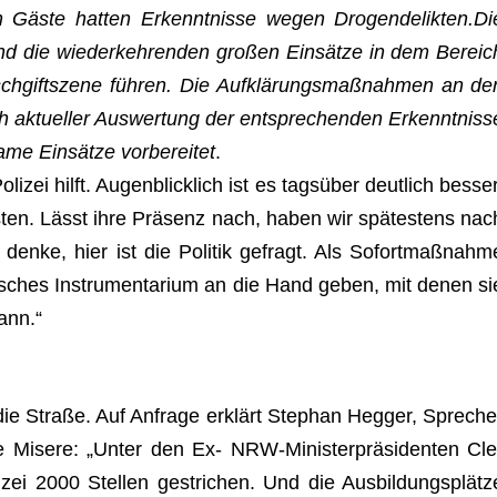
en Gäste hat­ten Erkennt­nisse wegen Drogendelikten.Di
nd die wie­der­keh­ren­den gro­ßen Einsätze in dem Bereic
ausch­gift­szene führen. Die Aufklärungsmaßnahmen an de
 aktu­el­ler Aus­wer­tung der ent­spre­chen­den Erkennt­niss
me Einsätze vor­be­rei­tet
.
zei hilft. Augen­blick­lich ist es tagsüber deut­lich bes­ser
­ten. Lässt ihre Präsenz nach, haben wir spätestens nac
 denke, hier ist die Poli­tik gefragt. Als Sofort­maß­nahm
­ti­sches Instru­men­ta­rium an die Hand geben, mit denen si
kann.“
ie Straße. Auf Anfrage erklärt Ste­phan Heg­ger, Spre­che
ie Misere: „Unter den Ex- NRW-Ministerpräsidenten Cle
zei 2000 Stel­len gestri­chen. Und die Ausbildungsplätz