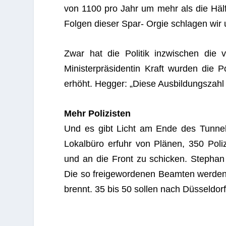
von 1100 pro Jahr um mehr als die Hälf
Fol­gen die­ser Spar- Orgie schla­gen wir
Zwar hat die Poli­tik inzwi­schen die v
Ministerpräsidentin Kraft wur­den die P
erhöht. Heg­ger: „Diese Aus­bil­dungs­zahl
Mehr Poli­zis­ten
Und es gibt Licht am Ende des Tun­nel
Lokalbüro erfuhr von Plänen, 350 Poli­z
und an die Front zu schi­cken. Ste­phan 
Die so frei­ge­wor­de­nen Beam­ten wer­de
brennt. 35 bis 50 sol­len nach Düsseldo