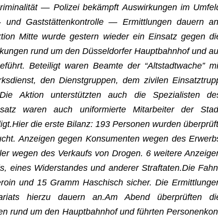
iminalität — Poli­zei bekämpft Aus­wir­kun­gen im Umfel
 und Gaststättenkontrolle — Ermitt­lun­gen dau­ern an
ek­tion Mitte wurde ges­tern wie­der ein Ein­satz gegen di
r­kun­gen rund um den Düsseldorfer Haupt­bahn­hof und au
ührt. Betei­ligt waren Beamte der “Alt­stadt­wa­che” mi
­dienst, den Dienst­grup­pen, dem zivi­len Ein­satz­trup
e Aktion unterstützten auch die Spe­zia­lis­ten de
tz waren auch uni­for­mierte Mit­ar­bei­ter der Stad
gt.Hier die erste Bilanz: 193 Per­so­nen wur­den überprüft
sucht. Anzei­gen gegen Kon­su­men­ten wegen des Erwerb
ler wegen des Ver­kaufs von Dro­gen. 6 wei­tere Anzei­ge
s, eines Wider­stan­des und ande­rer Straftaten.Die Fahn
 Heroin und 15 Gramm Haschisch sicher. Die Ermitt­lun­ge
sa­ri­ats hierzu dau­ern an.Am Abend überprüften di
tten rund um den Haupt­bahn­hof und führten Per­so­nen­kon