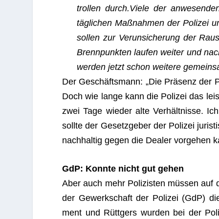
trol­len durch.Viele der anwe­sen­d
täglichen Maß­nah­men der Poli­zei u
sol­len zur Ver­un­si­che­rung der R
Brenn­punk­ten lau­fen wei­ter und nach
wer­den jetzt schon wei­tere gemein­sa
Der Geschäftsmann: „Die Präsenz der Poli­
Doch wie lange kann die Poli­zei das leis
zwei Tage wie­der alte Verhältnisse. Ich
sollte der Gesetz­ge­ber der Poli­zei juris
nach­hal­tig gegen die Dea­ler vor­ge­hen 
GdP: Konnte nicht gut gehen
Aber auch mehr Poli­zis­ten müssen auf d
der Gewerk­schaft der Poli­zei (GdP) d
ment und Rüttgers wur­den bei der Poli­