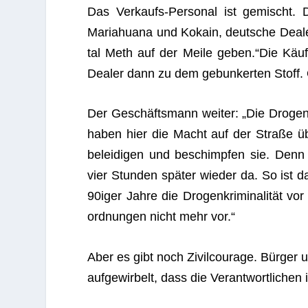
Das Ver­kaufs-Per­so­nal ist gemischt. D
Maria­huana und Kokain, deut­sche Dea­l
tal Meth auf der Meile geben.“Die Käu
Dea­ler dann zu dem gebun­ker­ten Stoff. O
Der Geschäftsmann wei­ter: „Die Drogenh
haben hier die Macht auf der Straße üb
belei­di­gen und beschimp­fen sie. Denn
vier Stun­den später wie­der da. So ist d
90iger Jahre die Drogenkriminalität vo
ord­nun­gen nicht mehr vor.“
Aber es gibt noch Zivil­cou­rage. Bürger u
auf­ge­wir­belt, dass die Ver­ant­wort­li­che