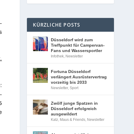
­
KÜRZLICHE POSTS
s
Düsseldorf wird zum
Treffpunkt für Campervan-
Fans und Wassersportler
Infothek
,
Newsletter
.
Fortuna Düsseldorf
verlängert Ausrüstervertrag
vorzeitig bis 2033
:
Newsletter
,
Sport
­
5
Zwölf junge Spatzen in
Düsseldorf erfolgreich
e
ausgewildert
Katz, Maus & Friends
,
Newsletter