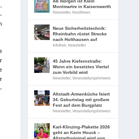
Ab morgen ist Klein
,
Montmartre in Kaiserswerth
Newsletter
,
NordNews
­
n
Neue Sicherheitstechnik:
Rheinbahn rüstet Strecke
nach Holthausen auf
Infothek
,
Newsletter
e
r
45 Jahre Kiefernstraße:
Wenn ein besetztes Viertel
e
zum Vorbild wird
Newsletter
,
Veranstaltungshinweis
r
­
Altstadt-Armenküche feiert
34. Geburtstag mit großem
Fest auf dem Burgplatz
Newsletter
,
Veranstaltungshinweis
Karl-Klinzing-Plakette 2026
geht an Karin Houck –
Altstadtoriginal wird von