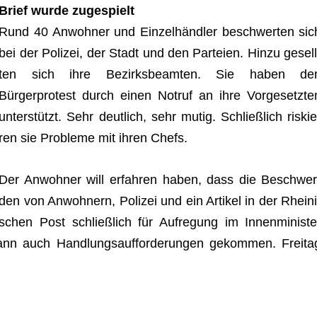
Brief wurde zugespielt
Rund 40 Anwoh­ner und Einzelhändler beschwer­ten sic
bei der Poli­zei, der Stadt und den Par­teien. Hinzu gesell
ten sich ihre Bezirks­be­am­ten. Sie haben de
Bürgerprotest durch einen Not­ruf an ihre Vor­ge­setz­te
unterstützt. Sehr deut­lich, sehr mutig. Schließ­lich ris­kie
ren sie Pro­bleme mit ihren Chefs.
Der Anwoh­ner will erfah­ren haben, dass die Beschwer
den von Anwoh­nern, Poli­zei und ein Arti­kel in der Rhei­ni
schen Post schließ­lich für Auf­re­gung im Innen­mi­nis­te
nn auch Hand­lungs­auf­for­de­run­gen gekom­men. Frei­ta