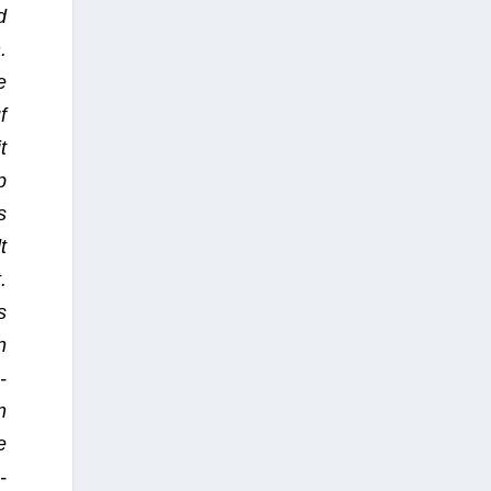
d
.
e
f
t
p
s
t
.
s
n
­
n
e
­