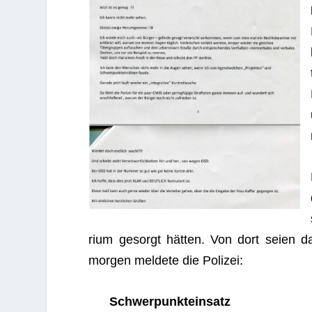
rium gesorgt hätten. Von dort seien da
mor­gen mel­dete die Polizei:
Schwer­punkt­ein­satz