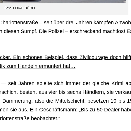
Foto: LOKALBÜRO
har­lot­ten­straße – seit über drei Jah­ren kämpfen Anwoh
n die­sen Sumpf. Die Poli­zei – erschre­ckend macht­los! E
cker. Ein schönes Bei­spiel, dass Zivil­cou­rage doch hilft
i­tik zum Han­deln ermun­tert hat…
r“ — seit Jah­ren spielte sich immer der glei­che Krimi ab
̈hschicht besteht aus vier bis sechs Händlern, sie ver­kau
Dämmerung, also die Mit­tel­schicht, beset­zen 10 bis 1
rmen sie aus. Ein Geschäftsmann: „Bis zu 50 Dea­ler hab
lot­ten­straße beobachtet.“