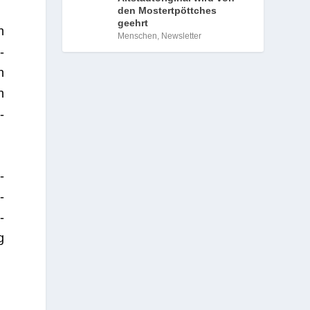
den Mostertpöttches
geehrt
h
Menschen
,
Newsletter
­
n
n
­
­
­
­
g