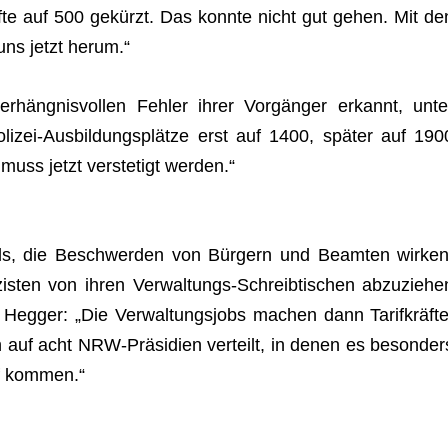
te auf 500 gekürzt. Das konnte nicht gut gehen. Mit de
 uns jetzt herum.“
erhängnisvollen Feh­ler ihrer Vorgänger erkannt, unte
olizei-Ausbildungsplätze erst auf 1400, später auf 190
 muss jetzt ver­ste­tigt werden.“
s, die Beschwer­den von Bürgern und Beam­ten wir­ken
is­ten von ihren Ver­wal­tungs-Schreib­ti­schen abzu­zie­he
Heg­ger: „Die Ver­wal­tungs­jobs machen dann Tarifkräfte
n auf acht NRW-Präsidien ver­teilt, in denen es beson­der
rf kommen.“