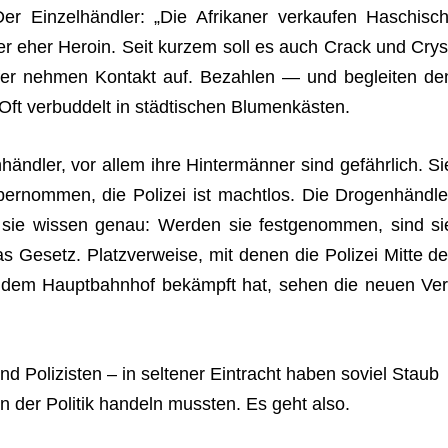
er Einzelhändler: „Die Afri­ka­ner ver­kau­fen Haschisch
er eher Heroin. Seit kur­zem soll es auch Crack und Crys
fer neh­men Kon­takt auf. Bezah­len — und beglei­ten de
ft ver­bud­delt in städtischen Blumenkästen.
ändler, vor allem ihre Hintermänner sind gefährlich. Si
ernommen, die Poli­zei ist macht­los. Die Drogenhändle
 sie wis­sen genau: Wer­den sie fest­ge­nom­men, sind si
as Gesetz. Platz­ver­weise, mit denen die Poli­zei Mitte de
r dem Haupt­bahn­hof bekämpft hat, sehen die neuen Ver
nd Poli­zis­ten – in sel­te­ner Ein­tracht haben soviel Staub
n in der Poli­tik han­deln muss­ten. Es geht also.