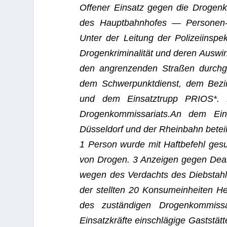
Offe­ner Ein­satz gegen die Drogenkr
des Haupt­bahn­ho­fes — Per­so­nen-
Unter der Lei­tung der Poli­zei­in­sp
Drogenkriminalität und deren Aus­wi
den angren­zen­den Stra­ßen durchgef
dem Schwer­punkt­dienst, dem Bezirks
und dem Ein­satz­trupp PRIOS*. Di
Drogenkommissariats.An dem Ein­sa
Düsseldorf und der Rhein­bahn beteili
1 Per­son wurde mit Haft­be­fehl ge
von Dro­gen. 3 Anzei­gen gegen Dea­
wegen des Ver­dachts des Dieb­stahl
der stell­ten 20 Kon­sum­ein­hei­ten
des zuständigen Dro­gen­kom­mis­
Einsatzkräfte einschlägige Gaststä