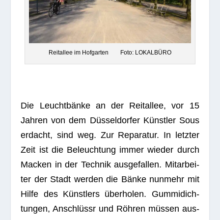
Rei­t­al­lee im Hof­gar­ten Foto: LOKALBÜRO
Die Leucht­bänke an der Rei­t­al­lee, vor 15
Jah­ren von dem Düs­sel­dor­fer Künst­ler Sous
erdacht, sind weg. Zur Repa­ra­tur. In letz­ter
Zeit ist die Beleuch­tung immer wie­der durch
Macken in der Tech­nik aus­ge­fal­len. Mit­ar­bei­
ter der Stadt wer­den die Bänke nun­mehr mit
Hilfe des Künst­lers über­ho­len. Gum­mi­dich­
tun­gen, Anschlüssr und Röh­ren müs­sen aus­