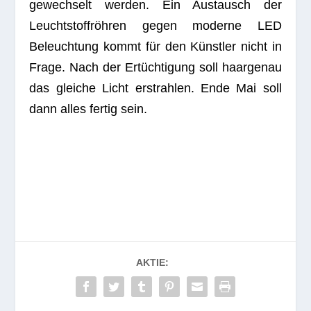
ge­wech­selt wer­den. Ein Aus­tausch der
Leucht­stoff­röh­ren gegen moderne LED
Beleuch­tung kommt für den Künst­ler nicht in
Frage. Nach der Ertüch­ti­gung soll haar­ge­nau
das glei­che Licht erstrah­len. Ende Mai soll
dann alles fer­tig sein.
AKTIE: