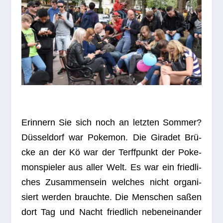
Erin­nern Sie sich noch an letz­ten Som­mer?
Düs­sel­dorf war Poke­mon. Die Gira­det Brü­
cke an der Kö war der Terff­punkt der Poke­
mon­spie­ler aus aller Welt. Es war ein fried­li­
ches Zusam­men­sein wel­ches nicht orga­ni­
siert wer­den brauchte. Die Men­schen saßen
dort Tag und Nacht fried­lich neben­ein­an­der