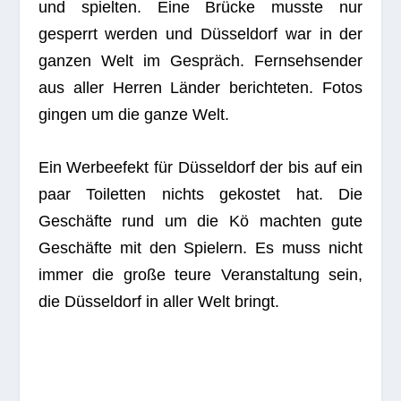
und spiel­ten. Eine Brü­cke musste nur
gesperrt wer­den und Düs­sel­dorf war in der
gan­zen Welt im Gespräch. Fern­seh­sen­der
aus aller Her­ren Län­der berich­te­ten. Fotos
gin­gen um die ganze Welt.
Ein Wer­bee­fekt für Düs­sel­dorf der bis auf ein
paar Toi­let­ten nichts gekos­tet hat. Die
Geschäfte rund um die Kö mach­ten gute
Geschäfte mit den Spie­lern. Es muss nicht
immer die große teure Ver­an­stal­tung sein,
die Düs­sel­dorf in aller Welt bringt.