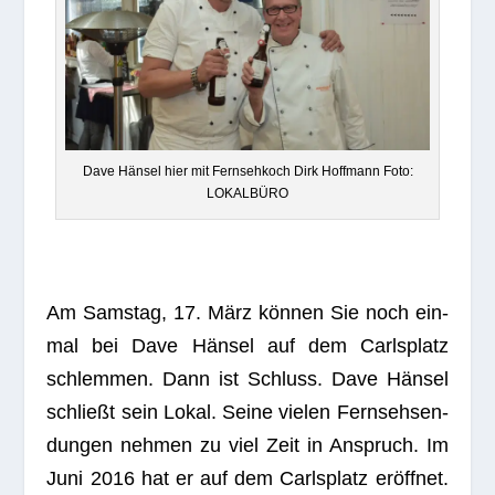
Dave Hän­sel hier mit Fern­seh­koch Dirk Hoff­mann Foto:
LOKALBÜRO
Am Sams­tag, 17. März kön­nen Sie noch ein­
mal bei Dave Hän­sel auf dem
Carls­platz
schlem­men. Dann ist Schluss.
Dave
Hän­sel
schließ
t sein Lokal. Seine vie­len Fern­seh­sen­
dun­gen neh­men zu viel Zeit in Anspruch. Im
Juni 2016 hat er auf dem
Carls­platz
eröff­net.