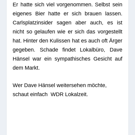
Er hatte sich viel vor­ge­nom­men. Selbst sein
eige­nes Bier hatte er sich brauen las­sen.
Carls­platz­in­si­der
sagen aber auch, es
ist
nicht so gelau­fen
wie er sich das vor­ge­stellt
hat. Hin­ter den Kulis­sen hat es auch oft Ärger
gege­ben. Schade fin­det Lokal­büro, Dave
Hän­sel war ein sym­pa­thi­sches Gesicht auf
dem Markt.
Wer Dave Hän­sel wei­ter­se­hen möchte,
schaut ein­fach WDR Lokalzeit.