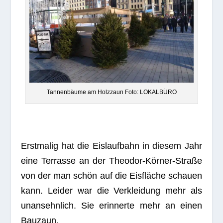
Tan­nen­bäume am Holz­zaun Foto: LOKALBÜRO
Erst­ma­lig hat die Eis­lauf­bahn in die­sem Jahr
eine Ter­rasse an der Theo­dor-Kör­ner-Straße
von der man schön auf die Eis­flä­che schauen
kann. Lei­der war die Ver­klei­dung mehr als
unan­sehn­lich. Sie erin­nerte mehr an einen
Bauzaun.