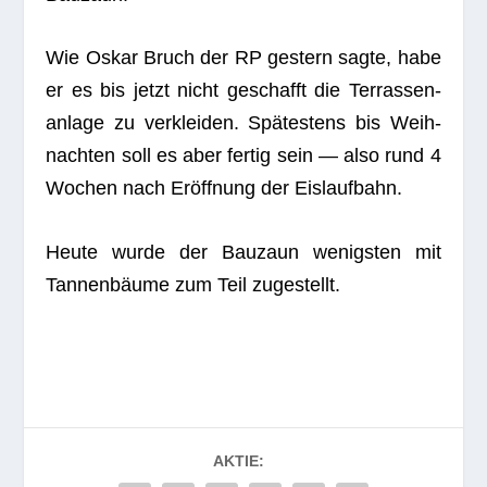
Wie Oskar Bruch der RP ges­tern sagte, habe
er es bis jetzt nicht geschafft die Ter­ras­sen­
an­lage zu ver­klei­den. Spä­tes­tens bis Weih­
nach­ten soll es aber fer­tig sein — also rund 4
Wochen nach Eröff­nung der Eislaufbahn.
Heute wurde der Bau­zaun wenigs­ten mit
Tan­nen­bäume zum Teil zugestellt.
AKTIE: