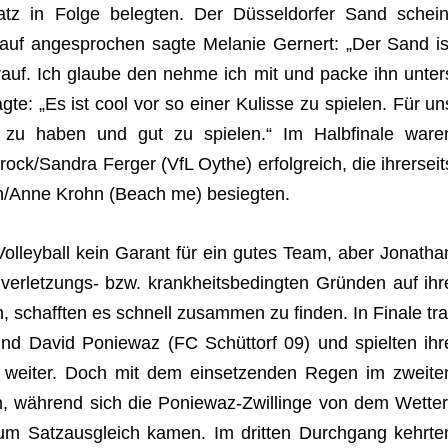
tz in Folge beleg­ten. Der Düs­sel­dor­fer Sand schein
­auf ange­spro­chen sagte Mela­nie Gern­ert: „Der Sand is
r­auf. Ich glaube den nehme ich mit und packe ihn unter
sagte: „Es ist cool vor so einer Kulisse zu spie­len. Für un
u haben und gut zu spie­len.“ Im Halb­fi­nale ware
ock/Sandra Fer­ger (VfL Oythe) erfolg­reich, die ihrer­seit
en/Anne Krohn (Beach me) besiegten.
Vol­ley­ball kein Garant für ein gutes Team, aber Jona­tha
r­let­zungs- bzw. krank­heits­be­ding­ten Grün­den auf ihr
en, schaff­ten es schnell zusam­men zu fin­den. In Finale tra
 und David Ponie­waz (FC Schüt­torf 09) und spiel­ten ihr
nt wei­ter. Doch mit dem ein­set­zen­den Regen im zwei­te
en, wäh­rend sich die Ponie­waz-Zwil­linge von dem Wet­ter
um Satz­aus­gleich kamen. Im drit­ten Durch­gang kehr­te