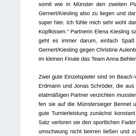
somit wie in Müns­ter den zwei­ten Pla
Gernert/Kiesling also zu lie­gen und dar
super hier. Ich fühle mich sehr wohl da
Kopf­kis­sen.“ Part­ne­rin Elena Kies­ling 
geht es immer darum, ein­fach Spaß z
Gernert/Kiesling gegen Chris­tine Aulenbr
im klei­nen Finale das Team Anna Behl
Zwei gute Ein­zel­spie­ler sind im Beach-
Erd­mann und Jonas Schrö­der, die aus ve
etat­mä­ßi­gen Part­ner ver­zich­ten muss­t
fen sie auf die Müns­ter­sie­ger Ben­net
gute Tur­nier­leis­tung zunächst kon­sta
Satz ver­lo­ren sie den sport­li­chen Fad
um­schwung nicht beir­ren lie­ßen und z