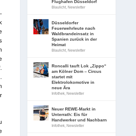
Flughafen Düsseldorf
Blaulicht
,
Newsletter
­
k
Düsseldorfer
Feuerwehrleute nach
e
Waldbrandeinsatz in
Spanien zurück in der
s
Heimat
n
Blaulicht
,
Newsletter
e
Roncalli tauft Lok „Zippo“
.
am Kölner Dom – Circus
.
startet mit
Elektrolokomotive in
n
neue Ära
Infothek
,
Newsletter
r
Neuer REWE-Markt in
Unterrath: Eis für
Handwerker und Nachbarn
u
Infothek
,
Newsletter
e