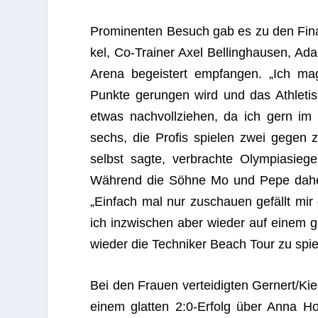
Pro­mi­nen­ten Besuch gab es zu den Final­
kel, Co-Trai­ner Axel Bel­ling­hau­sen, A
Arena begeis­tert emp­fan­gen. „Ich ma
Punkte gerun­gen wird und das Ath­le­ti­
etwas nach­voll­zie­hen, da ich gern i
sechs, die Pro­fis spie­len zwei gegen 
selbst sagte, ver­brachte Olym­pia­sie­ge­
Wäh­rend die Söhne Mo und Pepe dahei
„Ein­fach mal nur zuschauen gefällt mir
ich inzwi­schen aber wie­der auf einem 
wie­der die Tech­ni­ker Beach Tour zu spi
Bei den Frauen ver­tei­dig­ten Gernert/Ki
einem glat­ten 2:0‑Erfolg über Anna Ho