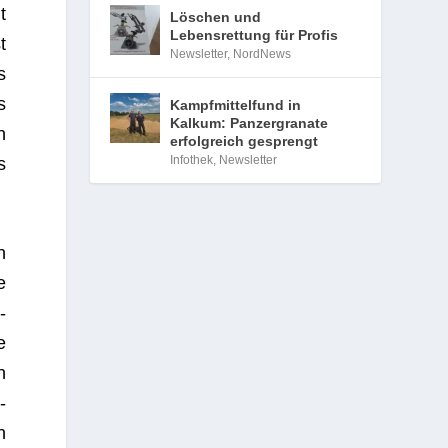
t
Löschen und
Lebensrettung für Profis
t
Newsletter
,
NordNews
s
s
Kampfmittelfund in
Kalkum: Panzergranate
n
erfolgreich gesprengt
Infothek
,
Newsletter
s
n
e
­
e
n
­
n