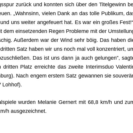
­spur zurück und konn­ten sich über den Titel­ge­winn be
reuen. „Wahn­sinn, vie­len Dank an das tolle Publi­kum, da
und uns wei­ter ange­feu­ert hat. Es war ein gro­ßes Fest!“
t dem ein­set­zen­den Regen Pro­bleme mit der Umstel­lun
­schig. Außer­dem war der Wind sehr böig. Das haben di
drit­ten Satz haben wir uns noch mal voll kon­zen­triert, u
 abzu­schlie­ßen. Das ist uns dann ja auch gelun­gen”, sagt
drit­ten Platz erreichte das zweite Inte­rims­duo Valen­ti
urg). Nach engem ers­tem Satz gewan­nen sie sou­ve­rä
V Lohhof).
al­spiele wur­den Mela­nie Gern­ert mit 68,8 km/h und zu
 km/h ausgezeichnet.