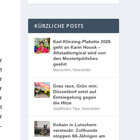
KÜRZLICHE POSTS
Karl-Klinzing-Plakette 2026
geht an Karin Houck –
Altstadtoriginal wird von
den Mostertpöttches
r
geehrt
t
Menschen
,
Newsletter
r
Grau raus, Grün rein:
r
Düsseldorf setzt auf
r
Entsiegelung gegen
die Hitze
t
StadtNatur-Tipp
,
Newsletter
r
Kokain in Lutschern
­
versteckt: Zollhunde
stoppen 68-Jährigen am