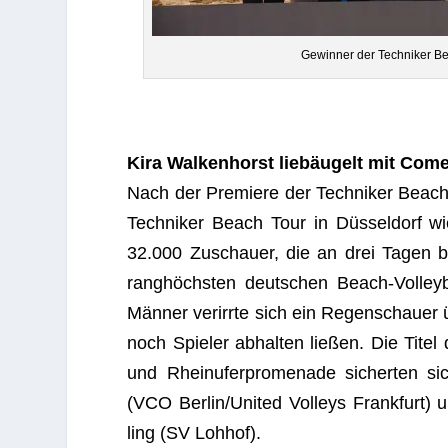
Gewin­ner der Tech­ni­ker B
Kira Wal­ken­horst lieb­äu­gelt mit Com
Nach der Pre­miere der Tech­ni­ker Beach
Tech­ni­ker Beach Tour in Düs­sel­dorf wie
32.000 Zuschauer, die an drei Tagen bei 
rang­höchs­ten deut­schen Beach-Vol­ley­
Män­ner ver­irrte sich ein Regen­schaue
noch Spie­ler abhal­ten lie­ßen. Die Titel
und Rhein­ufer­pro­me­nade sicher­ten 
(VCO Berlin/United Vol­leys Frank­furt) und
ling (SV Lohhof).