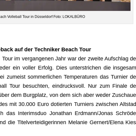
each Vol­le­ball Tour in Düs­sel­dorf Foto: LOKALBÜRO
e­back auf der Tech­ni­ker Beach Tour
 Tour im ver­gan­ge­nen Jahr war der zweite Auf­schlag de
­der ein vol­ler Erfolg. Dies unter­stri­chen die ins­ge­sam
zumeist som­mer­li­chen Tem­pe­ra­tu­ren das Tur­nier de
ball Tour besuch­ten, ein­drucks­voll. Nur zum Finale de
r über dem Burg­platz, von dem sich aber weder Zuschaue
 des mit 30.000 Euro dotier­ten Tur­niers zwi­schen Alt­stad
sich das Inte­rims­duo Jona­than Erdmann/Jonas Schrö­de
 die Titel­ver­tei­di­ge­rin­nen Mela­nie Gernert/Elena Kies