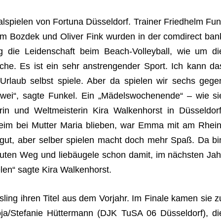
spie­len von For­tuna Düs­sel­dorf. Trai­ner Fried­helm Fun
dam Boz­dek und Oli­ver Fink wur­den in der com­di­rect ban
g die Lei­den­schaft beim Beach-Vol­ley­ball, wie um di
sche. Es ist ein sehr anstren­gen­der Sport. Ich kann da
m Urlaub selbst spiele. Aber da spie­len wir sechs gege
zwei“, sagte Fun­kel. Ein „Mädels­wo­chen­ende“ – wie si
rin und Welt­meis­te­rin Kira Wal­ken­horst in Düs­sel­dorf
m bei Mut­ter Maria blie­ben, war Emma mit am Rhein
 gut, aber sel­ber spie­len macht doch mehr Spaß. Da bi
guten Weg und lieb­äu­gele schon damit, im nächs­ten Jah
e­len“ sagte Kira Walkenhorst.
esling ihren Titel aus dem Vor­jahr. Im Finale kamen sie z
ja/Stefanie Hüt­ter­mann (DJK TuSA 06 Düs­sel­dorf), di