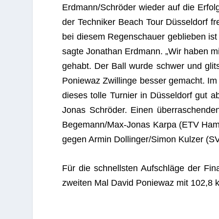
Erdmann/Schröder wie­der auf die Erfolgs
der Tech­ni­ker Beach Tour Düs­sel­dorf f
bei die­sem Regen­schauer geblie­ben ist 
sagte Jona­than Erd­mann. „Wir haben mi
gehabt. Der Ball wurde schwer und glit
Ponie­waz Zwil­linge bes­ser gemacht. Im 
die­ses tolle Tur­nier in Düs­sel­dorf gut
Jonas Schrö­der. Einen über­ra­schen­den 
Bege­man­n/­Max-Jonas Karpa (ETV Ham­b
gegen Armin Dollinger/Simon Kul­zer (S
Für die schnells­ten Auf­schläge der Fin
zwei­ten Mal David Ponie­waz mit 102,8