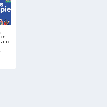
n
ic
n am
—