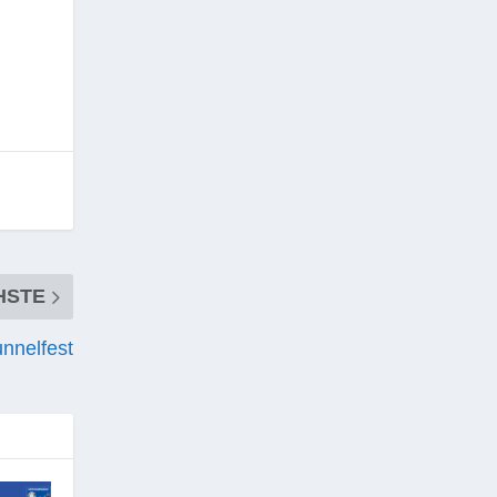
HSTE
nnelfest