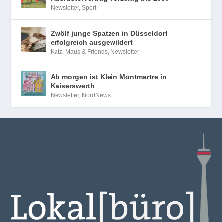
Newsletter
,
Sport
Zwölf junge Spatzen in Düsseldorf
erfolgreich ausgewildert
Katz, Maus & Friends
,
Newsletter
Ab morgen ist Klein Montmartre in
Kaiserswerth
Newsletter
,
NordNews