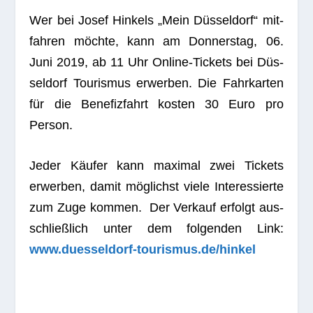
Wer bei Josef Hin­kels „Mein Düs­sel­dorf“ mit­
fah­ren möchte, kann am Don­ners­tag, 06.
Juni 2019, ab 11 Uhr Online-Tickets bei Düs­
sel­dorf Tou­ris­mus erwer­ben. Die Fahr­kar­ten
für die Bene­fiz­fahrt kos­ten 30 Euro pro
Person.
Jeder Käu­fer kann maxi­mal zwei Tickets
erwer­ben, damit mög­lichst viele Inter­es­sierte
zum Zuge kom­men. Der Ver­kauf erfolgt aus­
schließ­lich unter dem fol­gen­den Link:
www.duesseldorf-tourismus.de/hinkel