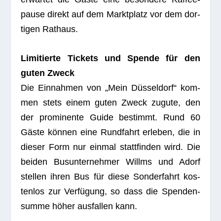
pause direkt auf dem Markt­platz vor dem dor­
ti­gen Rathaus.
Limi­tierte Tickets und Spende für den
guten Zweck
Die Ein­nah­men von „Mein Düs­sel­dorf“ kom­
men stets einem guten Zweck zugute, den
der pro­mi­nente Guide bestimmt. Rund 60
Gäste kön­nen eine Rund­fahrt erle­ben, die in
die­ser Form nur ein­mal statt­fin­den wird. Die
bei­den Bus­un­ter­neh­mer Willms und Adorf
stel­len ihren Bus für diese Son­der­fahrt kos­
ten­los zur Ver­fü­gung, so dass die Spen­den­
summe höher aus­fal­len kann.