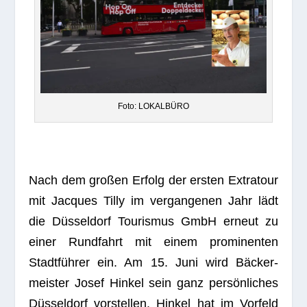
Foto: LOKALBÜRO
Nach dem gro­ßen Erfolg der ers­ten Extra­tour
mit Jac­ques Tilly im ver­gan­ge­nen Jahr lädt
die Düs­sel­dorf Tou­ris­mus GmbH erneut zu
einer Rund­fahrt mit einem pro­mi­nen­ten
Stadt­füh­rer ein. Am 15. Juni wird Bäcker­
meis­ter Josef Hin­kel sein ganz per­sön­li­ches
Düs­sel­dorf vor­stel­len. Hin­kel hat im Vor­feld