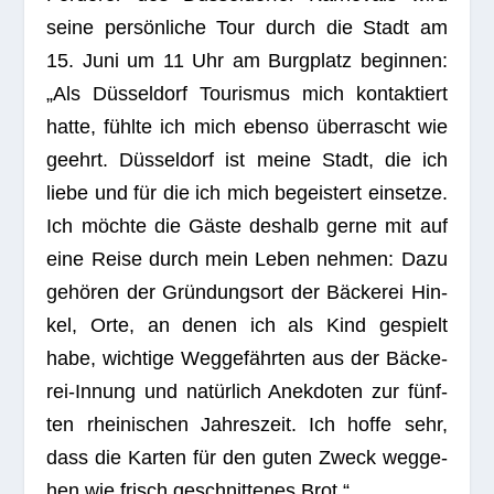
seine per­sön­li­che Tour durch die Stadt am
15. Juni um 11 Uhr am Burg­platz begin­nen:
„Als Düs­sel­dorf Tou­ris­mus mich kon­tak­tiert
hatte, fühlte ich mich ebenso über­rascht wie
geehrt. Düs­sel­dorf ist meine Stadt, die ich
liebe und für die ich mich begeis­tert ein­setze.
Ich möchte die Gäste des­halb gerne mit auf
eine Reise durch mein Leben neh­men: Dazu
gehö­ren der Grün­dungs­ort der Bäcke­rei Hin­
kel, Orte, an denen ich als Kind gespielt
habe, wich­tige Weg­ge­fähr­ten aus der Bäcke­
rei-Innung und natür­lich Anek­do­ten zur fünf­
ten rhei­ni­schen Jah­res­zeit. Ich hoffe sehr,
dass die Kar­ten für den guten Zweck weg­ge­
hen wie frisch geschnit­te­nes Brot.“