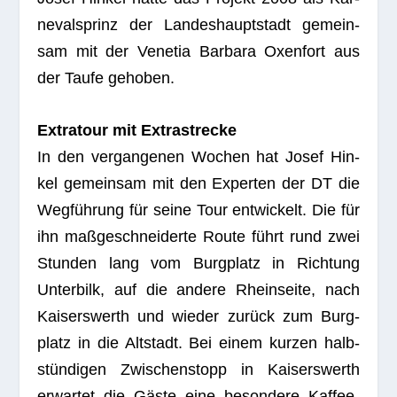
ne­vals­prinz der Lan­des­haupt­stadt gemein­
sam mit der Vene­tia Bar­bara Oxen­fort aus
der Taufe gehoben.
Extra­tour mit Extrastrecke
In den ver­gan­ge­nen Wochen hat Josef Hin­
kel gemein­sam mit den Exper­ten der DT die
Weg­füh­rung für seine Tour ent­wi­ckelt. Die für
ihn maß­ge­schnei­derte Route führt rund zwei
Stun­den lang vom Burg­platz in Rich­tung
Unter­bilk, auf die andere Rhein­seite, nach
Kai­sers­werth und wie­der zurück zum Burg­
platz in die Alt­stadt. Bei einem kur­zen halb­
stün­di­gen Zwi­schen­stopp in Kai­sers­werth
erwar­tet die Gäste eine beson­dere Kaf­fee­