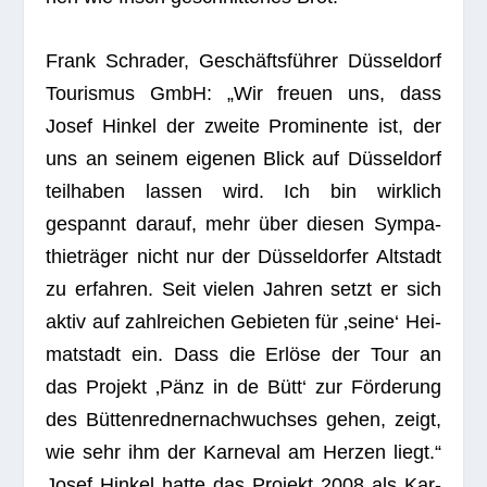
Frank Schr­a­der, Geschäfts­füh­rer Düs­sel­dorf
Tou­ris­mus GmbH: „Wir freuen uns, dass
Josef Hin­kel der zweite Pro­mi­nente ist, der
uns an sei­nem eige­nen Blick auf Düs­sel­dorf
teil­ha­ben las­sen wird. Ich bin wirk­lich
gespannt dar­auf, mehr über die­sen Sym­pa­
thie­trä­ger nicht nur der Düs­sel­dor­fer Alt­stadt
zu erfah­ren. Seit vie­len Jah­ren setzt er sich
aktiv auf zahl­rei­chen Gebie­ten für ‚seine‘ Hei­
mat­stadt ein. Dass die Erlöse der Tour an
das Pro­jekt ‚Pänz in de Bütt‘ zur För­de­rung
des Büt­ten­red­ner­nach­wuch­ses gehen, zeigt,
wie sehr ihm der Kar­ne­val am Her­zen liegt.“
Josef Hin­kel hatte das Pro­jekt 2008 als Kar­