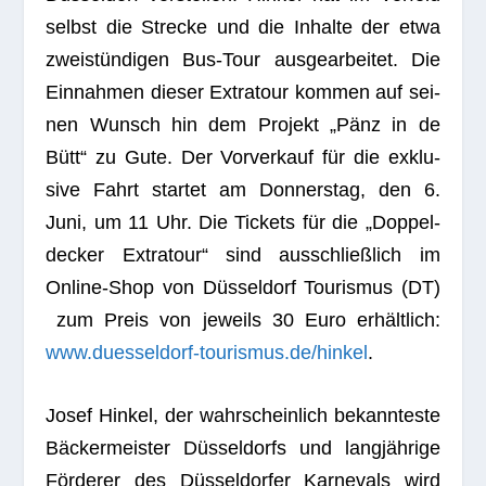
selbst die Stre­cke und die Inhalte der etwa
zwei­stün­di­gen Bus-Tour aus­ge­ar­bei­tet. Die
Ein­nah­men die­ser Extra­tour kom­men auf sei­
nen Wunsch hin dem Pro­jekt „Pänz in de
Bütt“ zu Gute. Der Vor­ver­kauf für die exklu­
sive Fahrt star­tet am Don­ners­tag, den 6.
Juni, um 11 Uhr. Die Tickets für die „Dop­pel­
de­cker Extra­tour“ sind aus­schließ­lich im
Online-Shop von Düs­sel­dorf Tou­ris­mus (DT)
zum Preis von jeweils 30 Euro erhält­lich:
www.duesseldorf-tourismus.de/hinkel
.
Josef Hin­kel, der wahr­schein­lich bekann­teste
Bäcker­meis­ter Düs­sel­dorfs und lang­jäh­rige
För­de­rer des Düs­sel­dor­fer Kar­ne­vals wird