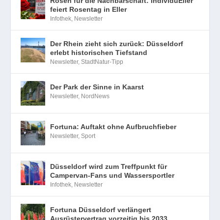
Rosen für die Nachbarschaft: IndividuEller
feiert Rosentag in Eller
Infothek
,
Newsletter
Der Rhein zieht sich zurück: Düsseldorf
erlebt historischen Tiefstand
Newsletter
,
StadtNatur-Tipp
Der Park der Sinne in Kaarst
Newsletter
,
NordNews
Fortuna: Auftakt ohne Aufbruchfieber
Newsletter
,
Sport
Düsseldorf wird zum Treffpunkt für
Campervan-Fans und Wassersportler
Infothek
,
Newsletter
Fortuna Düsseldorf verlängert
Ausrüstervertrag vorzeitig bis 2033