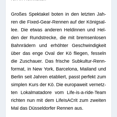
Gro­ßes Spek­ta­kel boten in den letz­ten Jah­
ren die Fixed-Gear-Ren­nen auf der Königs­al­
lee. Die etwas ande­ren Hel­din­nen und Hel­
den der Rund­stre­cke, die mit brem­sen­lo­sen
Bahn­rä­dern und erhöh­ter Geschwin­dig­keit
über das enge Oval der Kö flie­gen, fes­seln
die Zuschauer. Das fri­sche Sub­kul­tur-Renn­
for­mat, in New York, Bar­ce­lona, Mai­land und
Ber­lin seit Jah­ren eta­bliert, passt per­fekt zum
simp­len Kurs der Kö. Die euro­pa­weit ver­netz­
ten Lokal­ma­ta­dore vom Life-is-a-ride-Team
rich­ten nun mit dem Lif­eI­sACrit zum zwei­ten
Mal das Düs­sel­dor­fer Ren­nen aus.