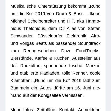
Musi­ka­li­sche Unter­stüt­zung bekommt „Rund
um die Kö“ 2019 von Drum & Bass – Ikone
Michael Schei­ben­rei­ter und H.T. aka Har­mo­
nious The­lo­nious, dem DJ Alias von Ste­fan
Sch­wan­der. Düs­sel­dor­fer Elek­tro­nik, Afro-
und Voll­gas-Beats als pas­sen­der Sound­track
zum Renn­ge­sche­hen. Dazu Food­Trucks,
Bier­stände, Kaf­fee & Kuchen, Aus­stel­ler aus
der Rad­kul­tur, span­nende fri­sche Mar­ken
und eta­blierte Rad­lä­den, tolle Ren­ner, coole
Kla­mot­ten: „Rund um die Kö“ 2019 lädt zum
Bum­meln ein. Autos dürfte am 16. Juni nie­
mand auf der Königs­al­lee vermissen.
Mehr Infos, Zeit­pläne, Kon­takt, Anmel­dung