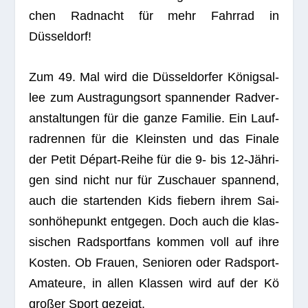
chen Rad­nacht für mehr Fahr­rad in
Düsseldorf!
Zum 49. Mal wird die Düs­sel­dor­fer Königs­al­
lee zum Aus­tra­gungs­ort span­nen­der Rad­ver­
an­stal­tun­gen für die ganze Fami­lie. Ein Lauf­
rad­ren­nen für die Kleins­ten und das Finale
der Petit Départ-Reihe für die 9- bis 12-Jäh­ri­
gen sind nicht nur für Zuschauer span­nend,
auch die star­ten­den Kids fie­bern ihrem Sai­
son­hö­he­punkt ent­ge­gen. Doch auch die klas­
si­schen Rad­sport­fans kom­men voll auf ihre
Kos­ten. Ob Frauen, Senio­ren oder Rad­sport-
Ama­teure, in allen Klas­sen wird auf der Kö
gro­ßer Sport gezeigt.