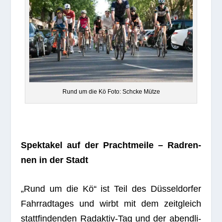
Rund um die Kö Foto: Schcke Mütze
Spek­ta­kel auf der Pracht­meile – Rad­ren­
nen in der Stadt
„Rund um die Kö“ ist Teil des Düs­sel­dor­fer
Fahr­rad­ta­ges und wirbt mit dem zeit­gleich
statt­fin­den­den Rad­ak­tiv-Tag und der abend­li­