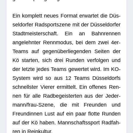
Ein kom­plett neues For­mat erwar­tet die Düs­
sel­dor­fer Rad­sport­szene mit der Düs­sel­dor­fer
Stadt­meis­ter­schaft. Ein an Bahn­ren­nen
ange­lehn­ter Renn­mo­dus, bei dem zwei 4er-
Teams auf gegen­über­lie­gen­den Sei­ten der
Kö star­ten, sich drei Run­den ver­fol­gen und
der letzte jedes Teams gewer­tet wird. Im KO-
Sys­tem wird so aus 12 Teams Düs­sel­dorfs
schnells­ter Vie­rer ermit­telt. Ein offe­nes Ren­
nen für alle Rad­be­geis­ter­ten aus der Jeder­
man­n/­frau-Szene, die mit Freun­den und
Freun­din­nen Lust auf ein paar flotte Run­den
auf der Kö haben. Mann­schafts­sport Rad­fah­
ren in Reinkultur.