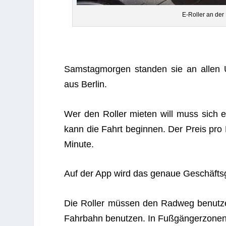
E‑Roller an der
Sams­tag­mor­gen stan­den sie an allen 
aus Berlin.
Wer den Rol­ler mie­ten will muss sich 
kann die Fahrt begin­nen. Der Preis pro 
Minute.
Auf der App wird das genaue Geschäfts­ge­b
Die Rol­ler müs­sen den Rad­weg benut­ze
Fahr­bahn benut­zen. In Fuß­gän­ger­zo­nen 