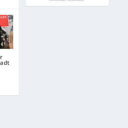
r
adt