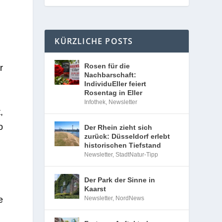
KÜRZLICHE POSTS
Rosen für die
r
Nachbarschaft:
IndividuEller feiert
Rosentag in Eller
Infothek
,
Newsletter
,
o
Der Rhein zieht sich
zurück: Düsseldorf erlebt
historischen Tiefstand
Newsletter
,
StadtNatur-Tipp
Der Park der Sinne in
Kaarst
Newsletter
,
NordNews
e