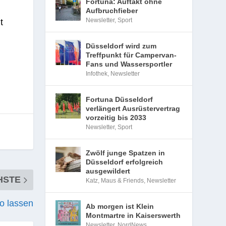
Fortuna: Auftakt ohne
Aufbruchfieber
Newsletter
,
Sport
t
Düsseldorf wird zum
Treffpunkt für Campervan-
Fans und Wassersportler
Infothek
,
Newsletter
Fortuna Düsseldorf
verlängert Ausrüstervertrag
vorzeitig bis 2033
Newsletter
,
Sport
Zwölf junge Spatzen in
Düsseldorf erfolgreich
ausgewildert
HSTE
Katz, Maus & Friends
,
Newsletter
to lassen
Ab morgen ist Klein
Montmartre in Kaiserswerth
Newsletter
,
NordNews