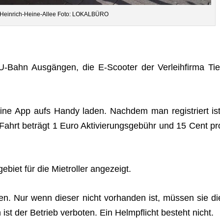
 Hein­rich-Heine-Allee Foto: LOKALBÜRO
U‑Bahn Aus­gän­gen, die E‑Scooter der Ver­leih­firma Tie
eine App aufs Handy laden. Nach­dem man regis­triert ist
Fahrt beträgt 1 Euro Akti­vie­rungs­ge­bühr und 15 Cent pr
iet für die Miet­rol­ler angezeigt.
n. Nur wenn die­ser nicht vor­han­den ist, müs­sen sie di
ist der Betrieb ver­bo­ten. Ein Helm­pflicht besteht nicht.