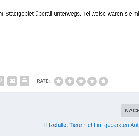
tadt­ge­biet über­all unter­wegs. Teil­weise waren sie mi
RATE:
NÄC
Hitzefalle: Tiere nicht im geparkten Au