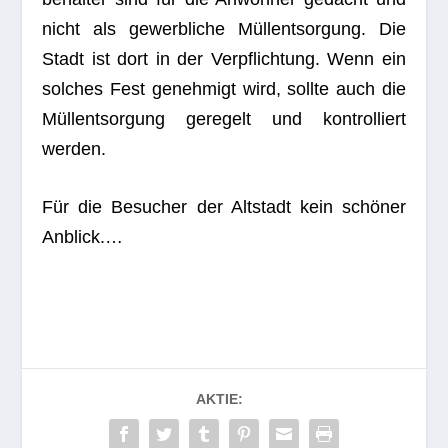
nicht als gewerb­li­che Müll­ent­sor­gung. Die
Stadt ist dort in der Ver­pflich­tung. Wenn ein
sol­ches Fest geneh­migt wird, sollte auch die
Müll­ent­sor­gung gere­gelt und kon­trol­liert
werden.
Für die Besu­cher der Alt­stadt kein schö­ner
Anblick.…
AKTIE: