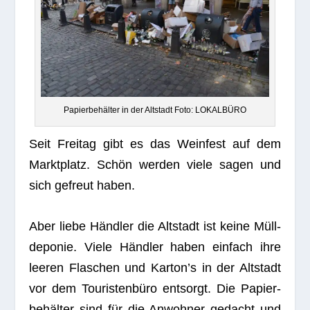
Papier­be­häl­ter in der Alt­stadt Foto: LOKALBÜRO
Seit Frei­tag gibt es das Wein­fest auf dem
Markt­platz. Schön wer­den viele sagen und
sich gefreut haben.
Aber liebe Händ­ler die Alt­stadt ist keine Müll­
de­po­nie. Viele Händ­ler haben ein­fach ihre
lee­ren Fla­schen und Karton’s in der Alt­stadt
vor dem Tou­ris­ten­büro ent­sorgt. Die Papier­
be­häl­ter sind für die Anwoh­ner gedacht und