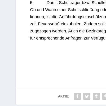
5. Damit Schul­trä­ger bzw. Schul­lei­tu
Ob und Wann einer Schul­schlie­ßung oder e
kön­nen, ist die Gefähr­dungs­ein­schät­zu
zei, Feu­er­wehr) ein­zu­ho­len. Zudem sol­l
zu­ge­zo­gen wer­den. Auch die Bezirks­re­g
für ent­spre­chende Anfra­gen zur Verfügu
AKTIE: