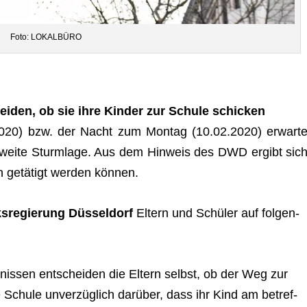
Foto: LOKALBÜRO
ei­den, ob sie ihre Kin­der zur Schule schicken
20) bzw. der Nacht zum Mon­tag (10.02.2020) erwar­te
s­weite Sturm­lage. Aus dem Hin­weis des DWD ergibt sich
n getä­tigt wer­den können.
s­re­gie­rung Düs­sel­dorf
Eltern und Schü­ler auf fol­gen­
is­sen ent­schei­den die Eltern selbst, ob der Weg zur
e Schule unver­züg­lich dar­über, dass ihr Kind am betref­