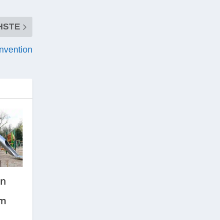
HSTE
nvention
on
am