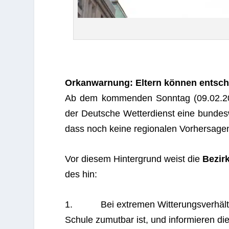
Orkan­war­nung: Eltern kön­nen ent­sch
Ab dem kom­men­den Sonn­tag (09.02.20
der Deut­sche Wet­ter­dienst eine bun­de
dass noch keine regio­na­len Vor­her­sa­ge
Vor die­sem Hin­ter­grund weist die
Bezirk
des hin:
1. Bei extre­men Wit­te­rungs­ver­hält­n
Schule zumut­bar ist, und infor­mie­ren di