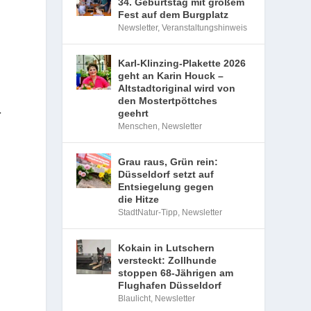
34. Geburtstag mit großem
Fest auf dem Burgplatz
Newsletter
,
Veranstaltungshinweis
Karl-Klinzing-Plakette 2026
geht an Karin Houck –
Altstadtoriginal wird von
den Mostertpöttches
­
geehrt
Menschen
,
Newsletter
Grau raus, Grün rein:
Düsseldorf setzt auf
Entsiegelung gegen
die Hitze
StadtNatur-Tipp
,
Newsletter
Kokain in Lutschern
versteckt: Zollhunde
stoppen 68-Jährigen am
Flughafen Düsseldorf
Blaulicht
,
Newsletter