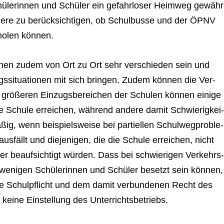
ü­le­rin­nen und Schü­ler ein gefahr­lo­ser Heim­weg gewähr
n­dere zu berück­sich­ti­gen, ob Schul­busse und der ÖPNV
bho­len können.
nen zudem von Ort zu Ort sehr ver­schie­den sein und
gs­si­tua­tio­nen mit sich brin­gen. Zudem kön­nen die Ver­
ei grö­ße­ren Ein­zugs­be­rei­chen der Schu­len kön­nen einige
die Schule errei­chen, wäh­rend andere damit Schwie­rig­kei
ig, wenn bei­spiels­weise bei par­ti­el­len Schul­weg­pro­ble­
­fällt und die­je­ni­gen, die die Schule errei­chen, nicht
oder beauf­sich­tigt wür­den. Dass bei schwie­ri­gen Ver­kehrs
t weni­gen Schü­le­rin­nen und Schü­ler besetzt sein kön­nen,
f die Schul­pflicht und dem damit ver­bun­de­nen Recht des
ng keine Ein­stel­lung des Unterrichtsbetriebs.