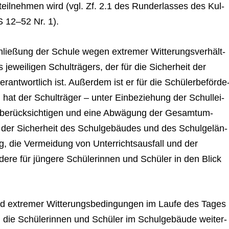
teil­neh­men wird (vgl. Zf. 2.1 des Rund­erlas­ses des Kul­
S 12–52 Nr. 1).
ßung der Schule wegen extre­mer Wit­te­rungs­ver­hält­
 jewei­li­gen Schul­trä­gers, der für die Sicher­heit der
ant­wort­lich ist. Außer­dem ist er für die Schü­ler­be­för­de
 hat der Schul­trä­ger – unter Ein­be­zie­hung der Schul­lei­
 zu berück­sich­ti­gen und eine Abwä­gung der Gesamt­um­
er Sicher­heit des Schul­ge­bäu­des und des Schul­ge­län­
g, die Ver­mei­dung von Unter­richts­aus­fall und der
dere für jün­gere Schü­le­rin­nen und Schü­ler in den Blick
extre­mer Wit­te­rungs­be­din­gun­gen im Laufe des Tages
d die Schü­le­rin­nen und Schü­ler im Schul­ge­bäude wei­ter­