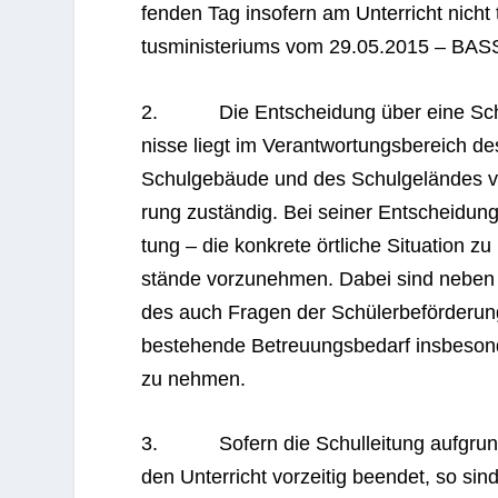
fen­den Tag inso­fern am Unter­richt nicht 
tus­mi­nis­te­ri­ums vom 29.05.2015 – BAS
2. Die Ent­schei­dung über eine Schlie­
nisse liegt im Ver­ant­wor­tungs­be­reich des
Schul­ge­bäude und des Schul­ge­län­des ver­
rung zustän­dig. Bei sei­ner Ent­schei­dung
tung – die kon­krete ört­li­che Situa­tion
stände vor­zu­neh­men. Dabei sind neben d
des auch Fra­gen der Schü­ler­be­för­de­run
bestehende Betreu­ungs­be­darf ins­be­son­
zu nehmen.
3. Sofern die Schul­lei­tung auf­grund 
den Unter­richt vor­zei­tig been­det, so sin