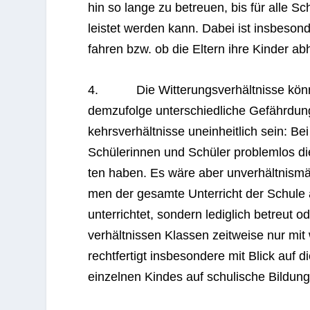
hin so lange zu betreuen, bis für alle Sch
leis­tet wer­den kann. Dabei ist ins­be­so
fah­ren bzw. ob die Eltern ihre Kin­der a
4. Die Wit­te­rungs­ver­hält­nisse kön­
dem­zu­folge unter­schied­li­che Gefähr­dun
kehrs­ver­hält­nisse unein­heit­lich sein: B
Schü­le­rin­nen und Schü­ler pro­blem­los 
ten haben. Es wäre aber unver­hält­nis­mä­ß
men der gesamte Unter­richt der Schule aus
unter­rich­tet, son­dern ledig­lich betreut 
ver­hält­nis­sen Klas­sen zeit­weise nur mi
recht­fer­tigt ins­be­son­dere mit Blick au
ein­zel­nen Kin­des auf schu­li­sche Bil­du