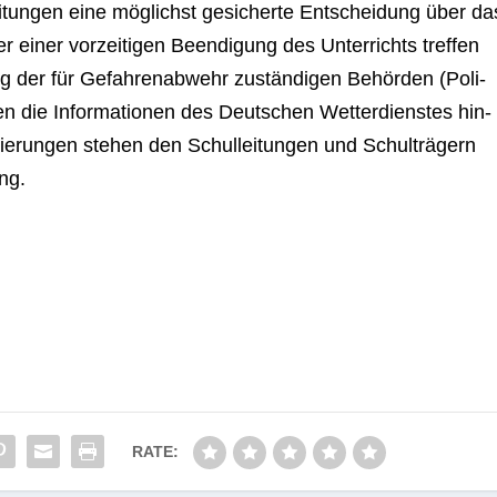
n­gen eine mög­lichst gesi­cherte Ent­schei­dung über da
iner vor­zei­ti­gen Been­di­gung des Unter­richts tref­fen
ng der für Gefah­ren­ab­wehr zustän­di­gen Behör­den (Poli­
en die Infor­ma­tio­nen des Deut­schen Wet­ter­diens­tes hin­
ie­run­gen ste­hen den Schul­lei­tun­gen und Schul­trä­gern
ng.
RATE: